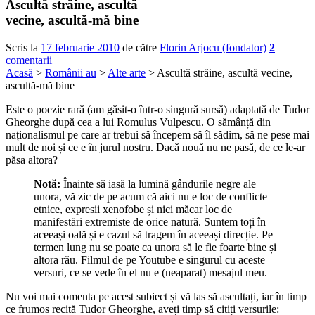
Ascultă străine, ascultă
vecine, ascultă-mă bine
Scris la
17 februarie 2010
de către
Florin Arjocu (fondator)
2
comentarii
Acasă
>
Românii au
>
Alte arte
> Ascultă străine, ascultă vecine,
ascultă-mă bine
Este o poezie rară (am găsit-o într-o singură sursă) adaptată de Tudor
Gheorghe după cea a lui Romulus Vulpescu. O sămânță din
naționalismul pe care ar trebui să începem să îl sădim, să ne pese mai
mult de noi și ce e în jurul nostru. Dacă nouă nu ne pasă, de ce le-ar
păsa altora?
Notă:
Înainte să iasă la lumină gândurile negre ale
unora, vă zic de pe acum că aici nu e loc de conflicte
etnice, expresii xenofobe și nici măcar loc de
manifestări extremiste de orice natură. Suntem toți în
aceeași oală și e cazul să tragem în aceeași direcție. Pe
termen lung nu se poate ca unora să le fie foarte bine și
altora rău. Filmul de pe Youtube e singurul cu aceste
versuri, ce se vede în el nu e (neaparat) mesajul meu.
Nu voi mai comenta pe acest subiect și vă las să ascultați, iar în timp
ce frumos recită Tudor Gheorghe, aveți timp să citiți versurile: