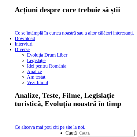
Acțiuni despre care trebuie să știi
Ce se întâmplă în curtea noastră sau a altor călători interesanți.
Download
Interviuri
Diverse
Evoluția Drum Liber
Legislație
Idei pentru România
Analize
Am testat
Vezi filmul
Analize, Teste, Filme, Legislație
turistică, Evoluția noastră în timp
Ce altceva mai poți citi pe site la noi.
Caută