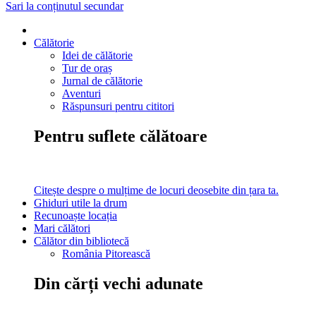
Sari la conținutul secundar
Călătorie
Idei de călătorie
Tur de oraș
Jurnal de călătorie
Aventuri
Răspunsuri pentru cititori
Pentru suflete călătoare
Citește despre o mulțime de locuri deosebite din țara ta.
Ghiduri utile la drum
Recunoaște locația
Mari călători
Călător din bibliotecă
România Pitorească
Din cărți vechi adunate