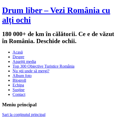
Drum liber – Vezi România cu
alți ochi
180 000+ de km în călătorii. Ce e de văzut
în România. Deschide ochii.
Acasă
Despre
Apariții media
Top 300 Obiective Turistice România
Nu știi unde să mergi?
Album foto
Blogroll
Echipa
Susține
Contact
Meniu principal
Sari la conținutul principal