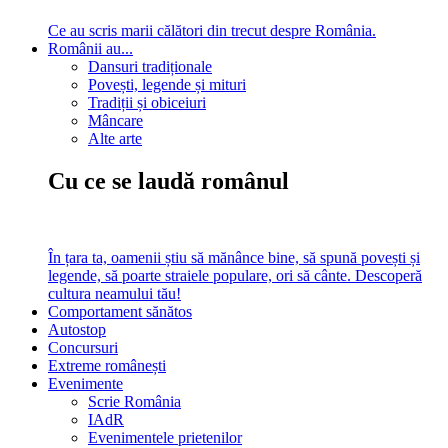
Ce au scris marii călători din trecut despre România.
Românii au...
Dansuri tradiționale
Povești, legende și mituri
Tradiții și obiceiuri
Mâncare
Alte arte
Cu ce se laudă românul
În țara ta, oamenii știu să mănânce bine, să spună povești și
legende, să poarte straiele populare, ori să cânte. Descoperă
cultura neamului tău!
Comportament sănătos
Autostop
Concursuri
Extreme românești
Evenimente
Scrie România
IAdR
Evenimentele prietenilor