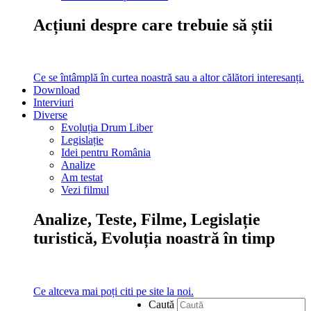
Acțiuni despre care trebuie să știi
Ce se întâmplă în curtea noastră sau a altor călători interesanți.
Download
Interviuri
Diverse
Evoluția Drum Liber
Legislație
Idei pentru România
Analize
Am testat
Vezi filmul
Analize, Teste, Filme, Legislație
turistică, Evoluția noastră în timp
Ce altceva mai poți citi pe site la noi.
Caută