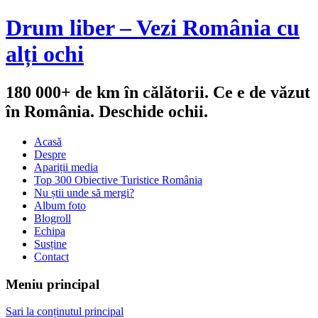
Drum liber – Vezi România cu
alți ochi
180 000+ de km în călătorii. Ce e de văzut
în România. Deschide ochii.
Acasă
Despre
Apariții media
Top 300 Obiective Turistice România
Nu știi unde să mergi?
Album foto
Blogroll
Echipa
Susține
Contact
Meniu principal
Sari la conținutul principal