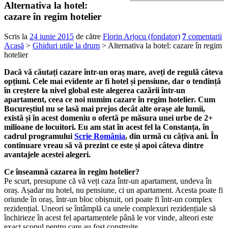
Alternativa la hotel:
cazare în regim hotelier
Scris la
24 iunie 2015
de către
Florin Arjocu (fondator)
7
comentarii
Acasă
>
Ghiduri utile la drum
> Alternativa la hotel: cazare în regim
hotelier
Dacă vă căutați cazare într-un oraș mare, aveți de regulă câteva
opțiuni. Cele mai evidente ar fi hotel și pensiune, dar o tendință
în creștere la nivel global este alegerea cazării într-un
apartament, ceea ce noi numim
cazare în regim hotelier
. Cum
Bucureștiul nu se lasă mai prejos decât alte orașe ale lumii,
există și în acest domeniu o ofertă pe măsura unei urbe de 2+
milioane de locuitori. Eu am stat în acest fel la Constanța, în
cadrul programului
Scrie România
, din urmă cu câțiva ani. În
continuare vreau să vă prezint
ce este
și apoi
câteva dintre
avantajele
acestei alegeri.
Ce înseamnă cazarea în regim hotelier?
Pe scurt, presupune că vă veți caza într-un apartament, undeva în
oraș. Așadar nu hotel, nu pensiune, ci un apartament. Acesta poate fi
oriunde în oraș, într-un bloc obișnuit, ori poate fi într-un complex
rezidențial. Uneori se întâmplă ca unele complexuri rezidențiale să
închirieze în acest fel apartamentele până le vor vinde, alteori este
exact scopul pentru care au fost construite.