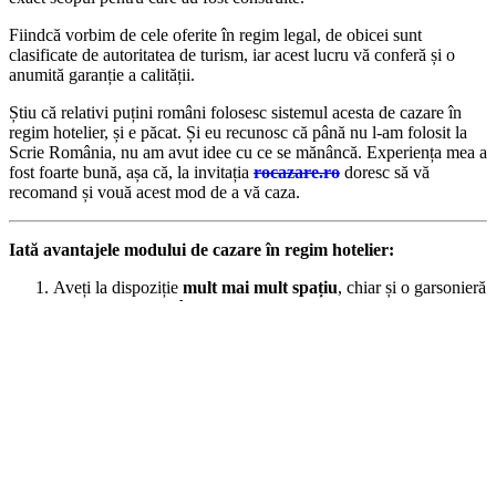
Fiindcă vorbim de cele oferite în regim legal, de obicei sunt
clasificate de autoritatea de turism, iar acest lucru vă conferă și o
anumită garanție a calității.
Știu că relativi puțini români folosesc sistemul acesta de cazare în
regim hotelier, și e păcat. Și eu recunosc că până nu l-am folosit la
Scrie România, nu am avut idee cu ce se mănâncă. Experiența mea a
fost foarte bună, așa că, la invitația
rocazare.ro
doresc să vă
recomand și vouă acest mod de a vă caza.
Iată avantajele modului de cazare în regim hotelier:
Aveți la dispoziție
mult mai mult spațiu
, chiar și o garsonieră
este mai mare decât o cameră de hotel.
De obicei
apartamentul în care veți sta este dotat cu tot ce
trebuie, inclusiv bucătăria apartamentului
. Acest lucru îl
face mult mai util celor cu nevoi mai speciale, de exemplu
celor cu copii mici. Văd în jurul meu la tinerii părinți că sunt
stresați în jurul orei la care trebuie să încălzească mâncare
pentru prichindei. Un apartament cu bucătărie completă vă dă
libertate totală, fără a deranja pe nimeni.
Prețul
. Se întâmplă deseori ca prețul pentru un apartament să
fie ori mai mic, ori cam la fel cu al unei camere de hotel. Asta