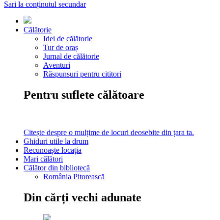
Sari la conținutul secundar
Călătorie
Idei de călătorie
Tur de oraș
Jurnal de călătorie
Aventuri
Răspunsuri pentru cititori
Pentru suflete călătoare
Citește despre o mulțime de locuri deosebite din țara ta.
Ghiduri utile la drum
Recunoaște locația
Mari călători
Călător din bibliotecă
România Pitorească
Din cărți vechi adunate