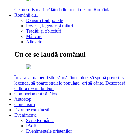
Ce au scris marii călători din trecut despre România.
Românii au...
Dansuri tradiționale
Povești, legende și mituri
Tradiții și obiceiuri
Mâncare
Alte arte
Cu ce se laudă românul
În țara ta, oamenii știu să mănânce bine, să spună povești și
legende, să poarte straiele populare, ori să cânte. Descoperă
cultura neamului tău!
Comportament sănătos
Autostop
Concursuri
Extreme românești
Evenimente
Scrie România
IAdR
Evenimentele prietenilor