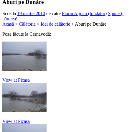
Aburi pe Dunăre
Scris la
19 martie 2010
de către
Florin Arjocu (fondator)
Spune-ți
părerea!
Acasă
>
Călătorie
>
Idei de călătorie
> Aburi pe Dunăre
Poze făcute la Cernavodă:
View at Picasa
View at Picasa