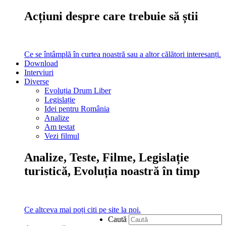
Acțiuni despre care trebuie să știi
Ce se întâmplă în curtea noastră sau a altor călători interesanți.
Download
Interviuri
Diverse
Evoluția Drum Liber
Legislație
Idei pentru România
Analize
Am testat
Vezi filmul
Analize, Teste, Filme, Legislație
turistică, Evoluția noastră în timp
Ce altceva mai poți citi pe site la noi.
Caută