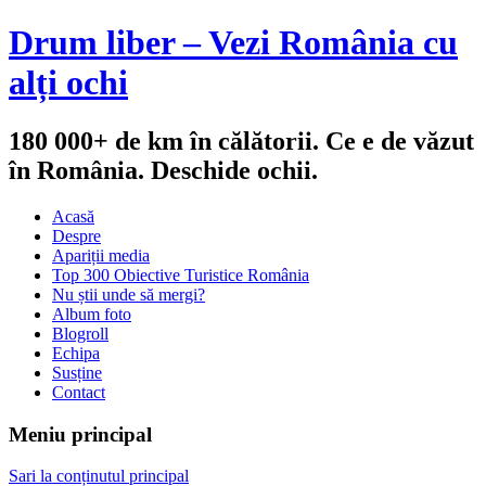
Drum liber – Vezi România cu
alți ochi
180 000+ de km în călătorii. Ce e de văzut
în România. Deschide ochii.
Acasă
Despre
Apariții media
Top 300 Obiective Turistice România
Nu știi unde să mergi?
Album foto
Blogroll
Echipa
Susține
Contact
Meniu principal
Sari la conținutul principal