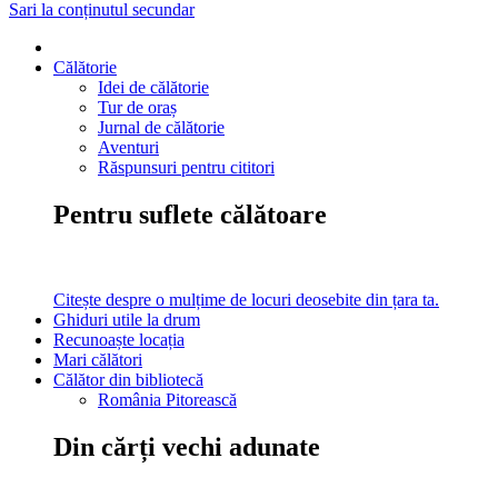
Sari la conținutul secundar
Călătorie
Idei de călătorie
Tur de oraș
Jurnal de călătorie
Aventuri
Răspunsuri pentru cititori
Pentru suflete călătoare
Citește despre o mulțime de locuri deosebite din țara ta.
Ghiduri utile la drum
Recunoaște locația
Mari călători
Călător din bibliotecă
România Pitorească
Din cărți vechi adunate