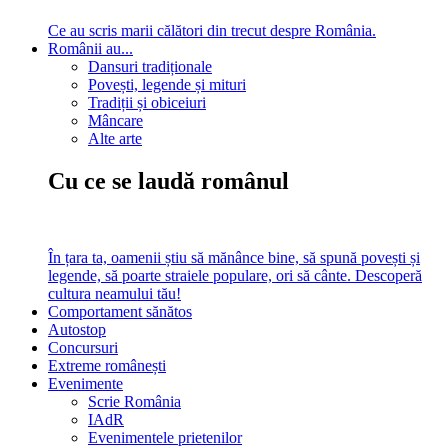
Ce au scris marii călători din trecut despre România.
Românii au...
Dansuri tradiționale
Povești, legende și mituri
Tradiții și obiceiuri
Mâncare
Alte arte
Cu ce se laudă românul
În țara ta, oamenii știu să mănânce bine, să spună povești și
legende, să poarte straiele populare, ori să cânte. Descoperă
cultura neamului tău!
Comportament sănătos
Autostop
Concursuri
Extreme românești
Evenimente
Scrie România
IAdR
Evenimentele prietenilor