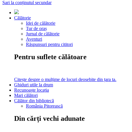
Sari la conținutul secundar
Călătorie
Idei de călătorie
Tur de oraș
Jurnal de călătorie
Aventuri
Răspunsuri pentru cititori
Pentru suflete călătoare
Citește despre o mulțime de locuri deosebite din țara ta.
Ghiduri utile la drum
Recunoaște locația
Mari călători
Călător din bibliotecă
România Pitorească
Din cărți vechi adunate