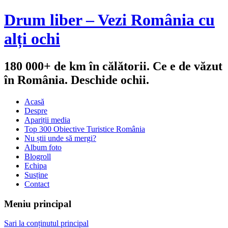
Drum liber – Vezi România cu
alți ochi
180 000+ de km în călătorii. Ce e de văzut
în România. Deschide ochii.
Acasă
Despre
Apariții media
Top 300 Obiective Turistice România
Nu știi unde să mergi?
Album foto
Blogroll
Echipa
Susține
Contact
Meniu principal
Sari la conținutul principal