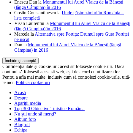
Enescu Dan
la
Monumentul lui Aurel Vlaicu de la Bănești
(lângă Câmpina) în 2016
Costin Constantinescu
la
Unde găsim zimbri în România –
lista completă
Visan Laurentiu
la
Monumentul lui Aurel Vlaicu de la Bănești
(lângă Câmpina) în 2016
Marcela
la
Alternativa spre Portița: Drumul spre Gura Portiței
pe uscat
Dan
la
Monumentul lui Aurel Vlaicu de la Bănești (lângă
Câmpina) în 2016
Confidențialitate și cookie-uri: acest sit folosește cookie-uri. Dacă
continui să folosești acest sit web, ești de acord cu utilizarea lor.
Pentru a afla mai multe, inclusiv cum să controlezi cookie-urile, uită-
te aici:
Politică cookie-uri
Acasă
Despre
Apariții media
Top 300 Obiective Turistice România
Nu știi unde să mergi?
Album foto
Blogroll
Echipa