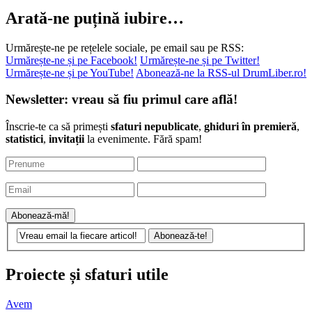
Arată-ne puțină iubire…
Urmărește-ne pe rețelele sociale, pe email sau pe RSS:
Urmărește-ne și pe Facebook!
Urmărește-ne și pe Twitter!
Urmărește-ne și pe YouTube!
Abonează-ne la RSS-ul DrumLiber.ro!
Newsletter: vreau să fiu primul care află!
Înscrie-te ca să primești
sfaturi nepublicate
,
ghiduri în premieră
,
statistici
,
invitații
la evenimente. Fără spam!
Proiecte și sfaturi utile
Avem