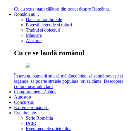
Ce au scris marii călători din trecut despre România.
Românii au...
Dansuri tradiționale
Povești, legende și mituri
Tradiții și obiceiuri
Mâncare
Alte arte
Cu ce se laudă românul
În țara ta, oamenii știu să mănânce bine, să spună povești și
legende, să poarte straiele populare, ori să cânte. Descoperă
cultura neamului tău!
Comportament sănătos
Autostop
Concursuri
Extreme românești
Evenimente
Scrie România
IAdR
Evenimentele prietenilor