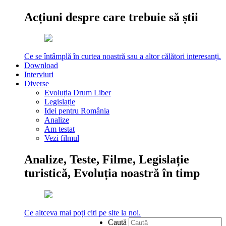
Acțiuni despre care trebuie să știi
Ce se întâmplă în curtea noastră sau a altor călători interesanți.
Download
Interviuri
Diverse
Evoluția Drum Liber
Legislație
Idei pentru România
Analize
Am testat
Vezi filmul
Analize, Teste, Filme, Legislație
turistică, Evoluția noastră în timp
Ce altceva mai poți citi pe site la noi.
Caută