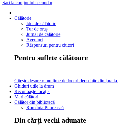
Sari la conținutul secundar
Călătorie
Idei de călătorie
Tur de oraș
Jurnal de călătorie
Aventuri
Răspunsuri pentru cititori
Pentru suflete călătoare
Citește despre o mulțime de locuri deosebite din țara ta.
Ghiduri utile la drum
Recunoaște locația
Mari călători
Călător din bibliotecă
România Pitorească
Din cărți vechi adunate