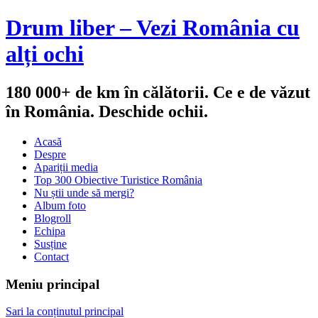
Drum liber – Vezi România cu
alți ochi
180 000+ de km în călătorii. Ce e de văzut
în România. Deschide ochii.
Acasă
Despre
Apariții media
Top 300 Obiective Turistice România
Nu știi unde să mergi?
Album foto
Blogroll
Echipa
Susține
Contact
Meniu principal
Sari la conținutul principal