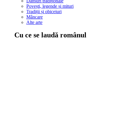
Dansuri tradiționale
Povești, legende și mituri
Tradiții și obiceiuri
Mâncare
Alte arte
Cu ce se laudă românul
În țara ta, oamenii știu să mănânce bine, să spună povești și leg
Comportament sănătos
Autostop
Concursuri
Extreme românești
Evenimente
Scrie România
IAdR
Evenimentele prietenilor
Acțiuni despre care trebuie să știi