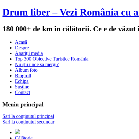
Drum liber – Vezi România cu al
180 000+ de km în călătorii. Ce e de văzut
Acasă
Despre
Apariții media
Top 300 Obiective Turistice România
Nu știi unde să mergi?
Album foto
Blogroll
Echipa
Susține
Contact
Meniu principal
Sari la conținutul principal
Sari la conținutul secundar
Călătorie