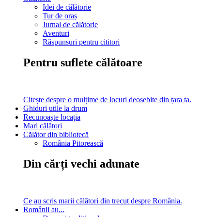
Idei de călătorie
Tur de oraș
Jurnal de călătorie
Aventuri
Răspunsuri pentru cititori
Pentru suflete călătoare
Citește despre o mulțime de locuri deosebite din țara ta.
Ghiduri utile la drum
Recunoaște locația
Mari călători
Călător din bibliotecă
România Pitorească
Din cărți vechi adunate
Ce au scris marii călători din trecut despre România.
Românii au...