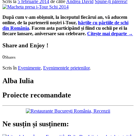
Scris la
5 februarie 2014
de către
Andrea David
Spune-ți părerea!
După cum v-am obișnuit, la începutul fiecărui an, vă aducem
online, de la partenerii noștri i-Tour,
hărțile cu pârtiile de schi
din România
. Facem asta participând și fiind cu ochii pe ei la
fiecare lansare, aniversare sau celebrare.
Citește mai departe
→
Share and Enjoy !
0
Shares
0
0
Scris în
Evenimente
,
Evenimentele prietenilor
.
Alba Iulia
Proiecte recomandate
Ne susțin și susținem: