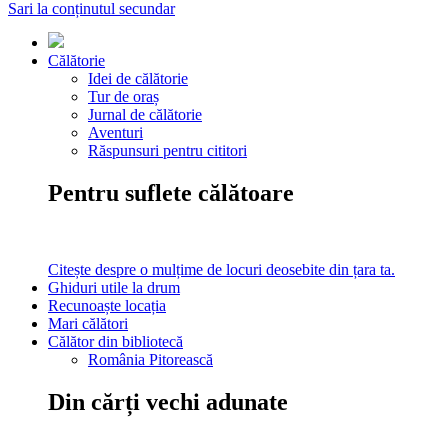
Sari la conținutul secundar
Călătorie
Idei de călătorie
Tur de oraș
Jurnal de călătorie
Aventuri
Răspunsuri pentru cititori
Pentru suflete călătoare
Citește despre o mulțime de locuri deosebite din țara ta.
Ghiduri utile la drum
Recunoaște locația
Mari călători
Călător din bibliotecă
România Pitorească
Din cărți vechi adunate