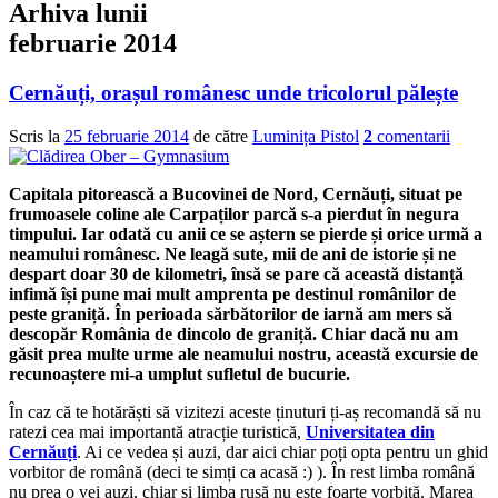
Arhiva lunii
februarie 2014
Cernăuți, orașul românesc unde tricolorul pălește
Scris la
25 februarie 2014
de către
Luminița Pistol
2
comentarii
Capitala pitorească a Bucovinei de Nord, Cernăuți, situat pe
frumoasele coline ale Carpaților parcă s-a pierdut în negura
timpului. Iar odată cu anii ce se aștern se pierde și orice urmă a
neamului românesc. Ne leagă sute, mii de ani de istorie și ne
despart doar 30 de kilometri, însă se pare că această distanță
infimă își pune mai mult amprenta pe destinul românilor de
peste graniță. În perioada sărbătorilor de iarnă am mers să
descopăr România de dincolo de graniță. Chiar dacă nu am
găsit prea multe urme ale neamului nostru, această excursie de
recunoaștere mi-a umplut sufletul de bucurie.
În caz că te hotărăști să vizitezi aceste ținuturi ți-aș recomandă să nu
ratezi cea mai importantă atracție turistică,
Universitatea din
Cernăuți
. Ai ce vedea și auzi, dar aici chiar poți opta pentru un ghid
vorbitor de română (deci te simți ca acasă :) ). În rest limba română
nu prea o vei auzi, chiar și limba rusă nu este foarte vorbită. Marea