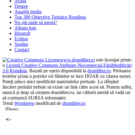
Acasă
Despre
Apariții media
Top 300 Obiective Turistice România
Nu știi unde să mergi?
Album foto
Blogroll
Echipa
Susține
Contact
www.drumliber.ro
este licenţiat printr-
o
Licenţă Creative Commons Atribuire-Necomercial-FărăModificări
3.0 România
. Bazată pe opera disponibilă la
drumliber.ro
. Preluarea
textelor şi/sau a pozelor ori filmelor se face DOAR cu citarea sursei.
Puteţi aduce mici modificări materialelor preluate. La sfârşitul
fiecărei preluări trebuie să existe un link către acest sit. Punem suflet,
muncă și timp să creștem drumliber.ro, iar cititorii merită să vadă ori
să contrazică SURSA informației.
Temă
Wordpress
modificată de
drumliber.ro
0
Shares
0