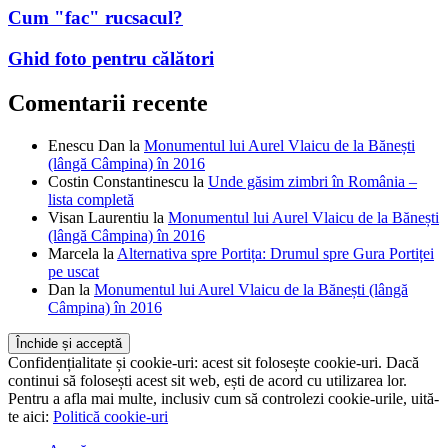
Cum "fac" rucsacul?
Ghid foto pentru călători
Comentarii recente
Enescu Dan
la
Monumentul lui Aurel Vlaicu de la Bănești
(lângă Câmpina) în 2016
Costin Constantinescu
la
Unde găsim zimbri în România –
lista completă
Visan Laurentiu
la
Monumentul lui Aurel Vlaicu de la Bănești
(lângă Câmpina) în 2016
Marcela
la
Alternativa spre Portița: Drumul spre Gura Portiței
pe uscat
Dan
la
Monumentul lui Aurel Vlaicu de la Bănești (lângă
Câmpina) în 2016
Confidențialitate și cookie-uri: acest sit folosește cookie-uri. Dacă
continui să folosești acest sit web, ești de acord cu utilizarea lor.
Pentru a afla mai multe, inclusiv cum să controlezi cookie-urile, uită-
te aici:
Politică cookie-uri