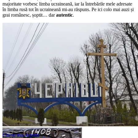
majoritate vorbesc limba ucraineană, iar la întrebările mele adresate
în limba rusă tot în ucraineană mi-au răspuns. Pe ici colo mai auzi și
grai românesc, șoptit… dar
autentic
.
Cernăuți 2014
Citește mai departe
→