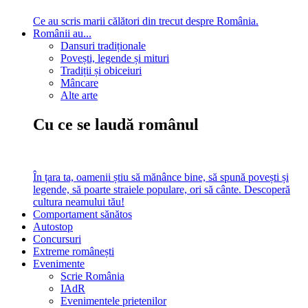
Ce au scris marii călători din trecut despre România.
Românii au...
Dansuri tradiționale
Povești, legende și mituri
Tradiții și obiceiuri
Mâncare
Alte arte
Cu ce se laudă românul
În țara ta, oamenii știu să mănânce bine, să spună povești și
legende, să poarte straiele populare, ori să cânte. Descoperă
cultura neamului tău!
Comportament sănătos
Autostop
Concursuri
Extreme românești
Evenimente
Scrie România
IAdR
Evenimentele prietenilor