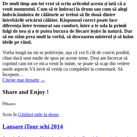
De mult timp am tot vrut să scriu articolul acesta și iată că a
venit momentul. Cum să te îmbraci la drum sau cum să alegi
îmbrăcămintea de călătorie ar trebui să fie două dintre
întrebările oricărui călător. Răspunsul corect poate face
diferența între tremurat sau comfort, între a te uda la primii
fulgi de nea și a te putea bucura de fiecare ieșire în natură. Dar
să nu stăm prea mult la vorbă, să descoasem misterul și să luăm
ideile pe rând.
Vorba lungă nu mi se potrivește, așa că voi fi cât de concis posibil,
chiar dacă sunt multe de spus pe aceste teme. Deși am încercat să
cuprind cam tot ce mi-a venit în minte, se poate să scap din vedere
unele aspecte.Vă invit să veniți cu completări la comentarii. Să
începem…
Citește mai departe
→
Share and Enjoy !
0
Shares
0
0
Scris în
Ghiduri utile la drum
.
Lansare iTour schi 2014