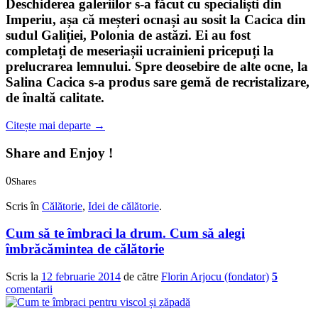
Deschiderea galeriilor s-a făcut cu specialiști din
Imperiu, așa că meșteri ocnași au sosit la Cacica din
sudul Galiției, Polonia de astăzi. Ei au fost
completați de meseriașii ucrainieni pricepuți la
prelucrarea lemnului. Spre deosebire de alte ocne, la
Salina Cacica s-a produs sare gemă de recristalizare,
de înaltă calitate.
Citește mai departe
→
Share and Enjoy !
0
Shares
0
0
Scris în
Călătorie
,
Idei de călătorie
.
Cum să te îmbraci la drum. Cum să alegi
îmbrăcămintea de călătorie
Scris la
12 februarie 2014
de către
Florin Arjocu (fondator)
5
comentarii