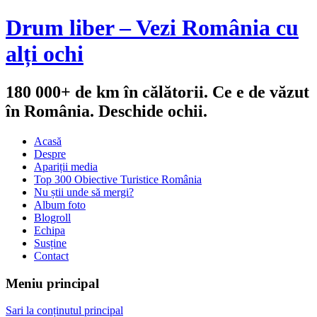
Drum liber – Vezi România cu
alți ochi
180 000+ de km în călătorii. Ce e de văzut
în România. Deschide ochii.
Acasă
Despre
Apariții media
Top 300 Obiective Turistice România
Nu știi unde să mergi?
Album foto
Blogroll
Echipa
Susține
Contact
Meniu principal
Sari la conținutul principal