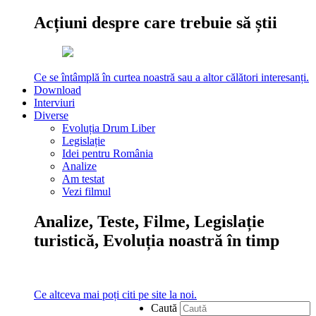
Acțiuni despre care trebuie să știi
Ce se întâmplă în curtea noastră sau a altor călători interesanți.
Download
Interviuri
Diverse
Evoluția Drum Liber
Legislație
Idei pentru România
Analize
Am testat
Vezi filmul
Analize, Teste, Filme, Legislație
turistică, Evoluția noastră în timp
Ce altceva mai poți citi pe site la noi.
Caută