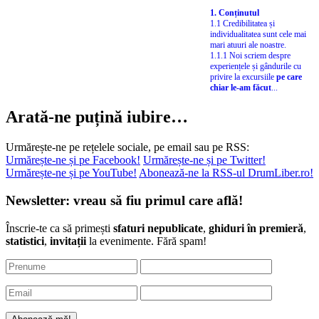
1. Conținutul
1.1 Credibilitatea și
individualitatea sunt cele mai
mari atuuri ale noastre.
1.1.1 Noi scriem despre
experiențele și gândurile cu
privire la excursiile
pe care
chiar le-am făcut
...
Arată-ne puțină iubire…
Urmărește-ne pe rețelele sociale, pe email sau pe RSS:
Urmărește-ne și pe Facebook!
Urmărește-ne și pe Twitter!
Urmărește-ne și pe YouTube!
Abonează-ne la RSS-ul DrumLiber.ro!
Newsletter: vreau să fiu primul care află!
Înscrie-te ca să primești
sfaturi nepublicate
,
ghiduri în premieră
,
statistici
,
invitații
la evenimente. Fără spam!