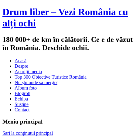
Drum liber – Vezi România cu
alți ochi
180 000+ de km în călătorii. Ce e de văzut
în România. Deschide ochii.
Acasă
Despre
Apariții media
Top 300 Obiective Turistice România
Nu știi unde să mergi?
Album foto
Blogroll
Echipa
Susține
Contact
Meniu principal
Sari la conținutul principal