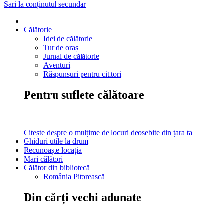
Sari la conținutul secundar
Călătorie
Idei de călătorie
Tur de oraș
Jurnal de călătorie
Aventuri
Răspunsuri pentru cititori
Pentru suflete călătoare
Citește despre o mulțime de locuri deosebite din țara ta.
Ghiduri utile la drum
Recunoaște locația
Mari călători
Călător din bibliotecă
România Pitorească
Din cărți vechi adunate