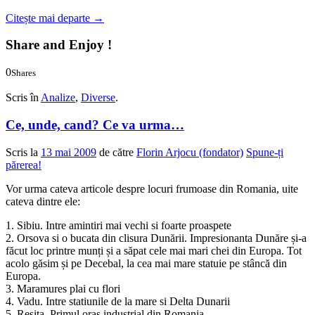
Citește mai departe
→
Share and Enjoy !
0
Shares
0
0
Scris în
Analize
,
Diverse
.
Ce, unde, cand? Ce va urma…
Scris la
13 mai 2009
de către
Florin Arjocu (fondator)
Spune-ți
părerea!
Vor urma cateva articole despre locuri frumoase din Romania, uite
cateva dintre ele:
1. Sibiu. Intre amintiri mai vechi si foarte proaspete
2. Orsova si o bucata din clisura Dunării. Impresionanta Dunăre și-a
făcut loc printre munți și a săpat cele mai mari chei din Europa. Tot
acolo găsim și pe Decebal, la cea mai mare statuie pe stâncă din
Europa.
3. Maramures plai cu flori
4. Vadu. Intre statiunile de la mare si Delta Dunarii
5. Resita. Primul oras industrial din Romania