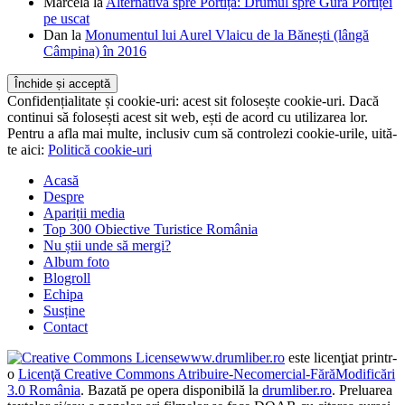
Marcela
la
Alternativa spre Portița: Drumul spre Gura Portiței
pe uscat
Dan
la
Monumentul lui Aurel Vlaicu de la Bănești (lângă
Câmpina) în 2016
Confidențialitate și cookie-uri: acest sit folosește cookie-uri. Dacă
continui să folosești acest sit web, ești de acord cu utilizarea lor.
Pentru a afla mai multe, inclusiv cum să controlezi cookie-urile, uită-
te aici:
Politică cookie-uri
Acasă
Despre
Apariții media
Top 300 Obiective Turistice România
Nu știi unde să mergi?
Album foto
Blogroll
Echipa
Susține
Contact
www.drumliber.ro
este licenţiat printr-
o
Licenţă Creative Commons Atribuire-Necomercial-FărăModificări
3.0 România
. Bazată pe opera disponibilă la
drumliber.ro
. Preluarea