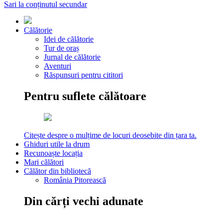
Sari la conținutul secundar
Călătorie
Idei de călătorie
Tur de oraș
Jurnal de călătorie
Aventuri
Răspunsuri pentru cititori
Pentru suflete călătoare
Citește despre o mulțime de locuri deosebite din țara ta.
Ghiduri utile la drum
Recunoaște locația
Mari călători
Călător din bibliotecă
România Pitorească
Din cărți vechi adunate