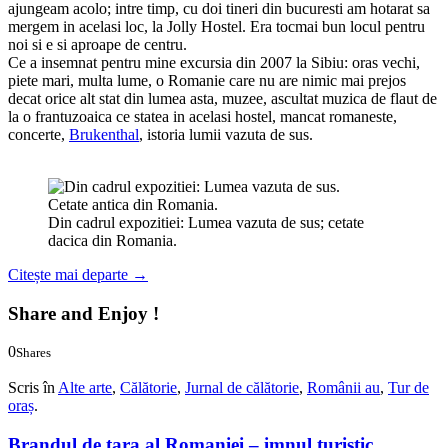
ajungeam acolo; intre timp, cu doi tineri din bucuresti am hotarat sa
mergem in acelasi loc, la Jolly Hostel. Era tocmai bun locul pentru
noi si e si aproape de centru.
Ce a insemnat pentru mine excursia din 2007 la Sibiu: oras vechi,
piete mari, multa lume, o Romanie care nu are nimic mai prejos
decat orice alt stat din lumea asta, muzee, ascultat muzica de flaut de
la o frantuzoaica ce statea in acelasi hostel, mancat romaneste,
concerte,
Brukenthal
, istoria lumii vazuta de sus.
Din cadrul expozitiei: Lumea vazuta de sus; cetate
dacica din Romania.
Citește mai departe
→
Share and Enjoy !
0
Shares
0
0
Scris în
Alte arte
,
Călătorie
,
Jurnal de călătorie
,
Românii au
,
Tur de
oraș
.
Brandul de tara al Romaniei – imnul turistic