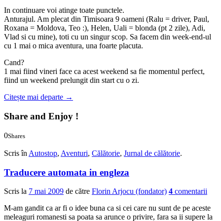
In continuare voi atinge toate punctele.
Anturajul. Am plecat din Timisoara 9 oameni (Ralu = driver, Paul,
Roxana = Moldova, Teo :), Helen, Uali = blonda (pt 2 zile), Adi,
Vlad si cu mine), toti cu un singur scop. Sa facem din week-end-ul
cu 1 mai o mica aventura, una foarte placuta.
Cand?
1 mai fiind vineri face ca acest weekend sa fie momentul perfect,
fiind un weekend prelungit din start cu o zi.
Citește mai departe
→
Share and Enjoy !
0
Shares
0
0
Scris în
Autostop
,
Aventuri
,
Călătorie
,
Jurnal de călătorie
.
Traducere automata in engleza
Scris la
7 mai 2009
de către
Florin Arjocu (fondator)
4
comentarii
M-am gandit ca ar fi o idee buna ca si cei care nu sunt de pe aceste
meleaguri romanesti sa poata sa arunce o privire, fara sa ii supere la