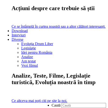
Acțiuni despre care trebuie să știi
Ce se întâmplă în curtea noastră sau a altor călători interesanți.
Download
Interviuri
Diverse
Evoluția Drum Liber
Legislație
Idei pentru România
Analize
Am testat
Vezi filmul
Analize, Teste, Filme, Legislație
turistică, Evoluția noastră în timp
Ce altceva mai poți citi pe site la noi.
Caută