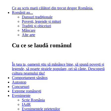
Ce au scris marii călători din trecut despre România.
Românii au...
Dansuri tradiționale
Povești, legende și mituri
Tradiții și obiceiuri
Mâncare
Alte arte
Cu ce se laudă românul
În țara ta, oamenii știu să mănânce bine, să spună povești și
legende, să poarte straiele populare, ori să cânte. Descoperă
cultura neamului tău!
Comportament sănătos
Autostop
Concursuri
Extreme românești
Evenimente
Scrie România
IAdR
Evenimentele prietenilor