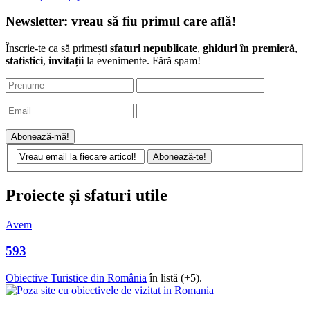
Newsletter: vreau să fiu primul care află!
Înscrie-te ca să primești
sfaturi nepublicate
,
ghiduri în premieră
,
statistici
,
invitații
la evenimente. Fără spam!
Proiecte și sfaturi utile
Avem
593
Obiective Turistice din România
în listă (+5).