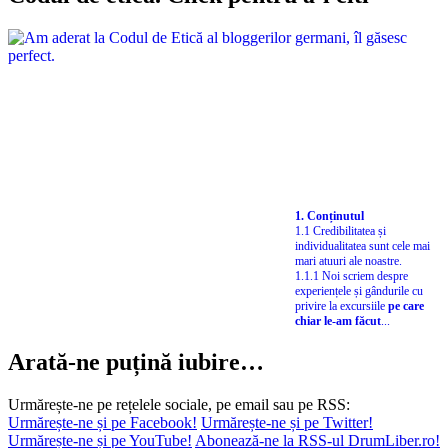
1. Conținutul
1.1 Credibilitatea și
individualitatea sunt cele mai
mari atuuri ale noastre.
1.1.1 Noi scriem despre
experiențele și gândurile cu
privire la excursiile
pe care
chiar le-am făcut
...
Arată-ne puțină iubire…
Urmărește-ne pe rețelele sociale, pe email sau pe RSS:
Urmărește-ne și pe Facebook!
Urmărește-ne și pe Twitter!
Urmărește-ne și pe YouTube!
Abonează-ne la RSS-ul DrumLiber.ro!