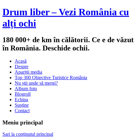
Drum liber – Vezi România cu
alți ochi
180 000+ de km în călătorii. Ce e de văzut
în România. Deschide ochii.
Acasă
Despre
Apariții media
Top 300 Obiective Turistice România
Nu știi unde să mergi?
Album foto
Blogroll
Echipa
Susține
Contact
Meniu principal
Sari la conținutul principal