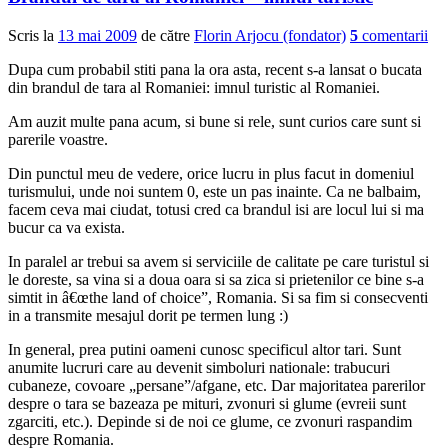
Scris la
13 mai 2009
de către
Florin Arjocu (fondator)
5
comentarii
Dupa cum probabil stiti pana la ora asta, recent s-a lansat o bucata
din brandul de tara al Romaniei: imnul turistic al Romaniei.
Am auzit multe pana acum, si bune si rele, sunt curios care sunt si
parerile voastre.
Din punctul meu de vedere, orice lucru in plus facut in domeniul
turismului, unde noi suntem 0, este un pas inainte. Ca ne balbaim,
facem ceva mai ciudat, totusi cred ca brandul isi are locul lui si ma
bucur ca va exista.
In paralel ar trebui sa avem si serviciile de calitate pe care turistul si
le doreste, sa vina si a doua oara si sa zica si prietenilor ce bine s-a
simtit in â€œthe land of choice”, Romania. Si sa fim si consecventi
in a transmite mesajul dorit pe termen lung :)
In general, prea putini oameni cunosc specificul altor tari. Sunt
anumite lucruri care au devenit simboluri nationale: trabucuri
cubaneze, covoare „persane”/afgane, etc. Dar majoritatea parerilor
despre o tara se bazeaza pe mituri, zvonuri si glume (evreii sunt
zgarciti, etc.). Depinde si de noi ce glume, ce zvonuri raspandim
despre Romania.