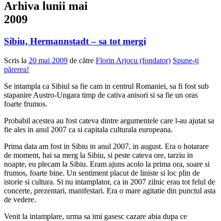
Arhiva lunii
mai
2009
Sibiu, Hermannstadt – sa tot mergi
Scris la
20 mai 2009
de către
Florin Arjocu (fondator)
Spune-ți
părerea!
Se intampla ca Sibiul sa fie cam in centrul Romaniei, sa fi fost sub
stapanire Austro-Ungara timp de cativa anisori si sa fie un oras
foarte frumos.
Probabil acestea au fost cateva dintre argumentele care l-au ajutat sa
fie ales in anul 2007 ca si capitala culturala europeana.
Prima data am fost in Sibiu in anul 2007, in august. Era o hotarare
de moment, hai sa merg la Sibiu, si peste cateva ore, tarziu in
noapte, eu plecam la Sibiu. Eram ajuns acolo la prima ora, soare si
frumos, foarte bine. Un sentiment placut de liniste si loc plin de
istorie si cultura. Si nu intamplator, ca in 2007 zilnic erau tot felul de
concerte, prezentari, manifestari. Era o mare agitatie din punctul asta
de vedere.
Venit la intamplare, urma sa imi gasesc cazare abia dupa ce