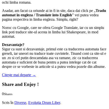
ochi limba romana.
Asadar, am facut ca oriunde ai in fi in site, daca dai click pe „
Tradu
automat in engleza / Translate into English
” vei putea vedea
pagina respectiva in limba engleza. Simplu, right?
Noroc cu Google, care ne ofera Google Translate, iar cu un simplu
link poti traduce site-ul acesta in limba lui Shakespeare, in mod
automat.
Dezavantaje?
Sigur ca sunt si dezavantaje, primul este ca traducerea automata face
greseli, iar uneori nu traduce toate cuvintele. Tinand cont ca site-ul e
un .ro si cel putin deocamdata asa va ramane, zic ca traducerea
automata e suficient de buna pentru a putea intelege cat de cat
despre ce se vorbeste in articole si a putea vedea pozele din albume.
Citește mai departe
→
Share and Enjoy !
0
Shares
0
0
Scris în
Diverse
,
Evoluția Drum Liber
.