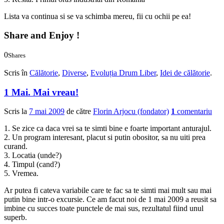
Lista va continua si se va schimba mereu, fii cu ochii pe ea!
Share and Enjoy !
0
Shares
0
0
Scris în
Călătorie
,
Diverse
,
Evoluția Drum Liber
,
Idei de călătorie
.
1 Mai. Mai vreau!
Scris la
7 mai 2009
de către
Florin Arjocu (fondator)
1
comentariu
1. Se zice ca daca vrei sa te simti bine e foarte important anturajul.
2. Un program interesant, placut si putin obositor, sa nu uiti prea
curand.
3. Locatia (unde?)
4. Timpul (cand?)
5. Vremea.
Ar putea fi cateva variabile care te fac sa te simti mai mult sau mai
putin bine intr-o excursie. Ce am facut noi de 1 mai 2009 a reusit sa
imbine cu succes toate punctele de mai sus, rezultatul fiind unul
superb.