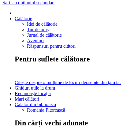
Sari la conținutul secundar
Călătorie
Idei de călătorie
Tur de oraș
Jurnal de călătorie
Aventuri
Răspunsuri pentru cititori
Pentru suflete călătoare
Citește despre o mulțime de locuri deosebite din țara ta.
Ghiduri utile la drum
Recunoaște locația
Mari călători
Călător din bibliotecă
România Pitorească
Din cărți vechi adunate