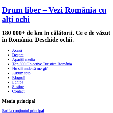
Drum liber – Vezi România cu
alți ochi
180 000+ de km în călătorii. Ce e de văzut
în România. Deschide ochii.
Acasă
Despre
Apariții media
Top 300 Obiective Turistice România
Nu știi unde să mergi?
Album foto
Blogroll
Echipa
Susține
Contact
Meniu principal
Sari la conținutul principal