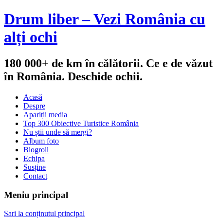
Drum liber – Vezi România cu
alți ochi
180 000+ de km în călătorii. Ce e de văzut
în România. Deschide ochii.
Acasă
Despre
Apariții media
Top 300 Obiective Turistice România
Nu știi unde să mergi?
Album foto
Blogroll
Echipa
Susține
Contact
Meniu principal
Sari la conținutul principal