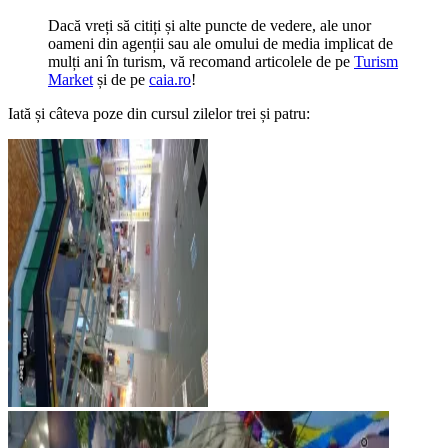
Dacă vreți să citiți și alte puncte de vedere, ale unor
oameni din agenții sau ale omului de media implicat de
mulți ani în turism, vă recomand articolele de pe
Turism
Market
și de pe
caia.ro
!
Iată și câteva poze din cursul zilelor trei și patru:
Târgul de turism al României
martie 2013, zilele 3 și 4