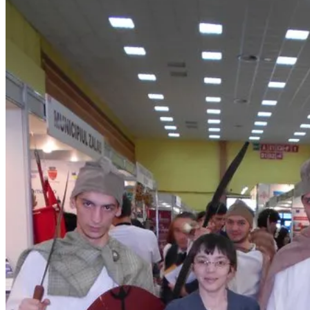
Artiști la TTR1, primăvara 2013
Artiști la TTR1, primăvara 2013
Am răpit domnițele dace venite de la
Zalău :)