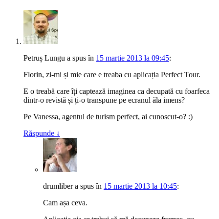
Petruș Lungu
a spus
în
15 martie 2013 la 09:45
:
Florin, zi-mi și mie care e treaba cu aplicația Perfect Tour.
E o treabă care îți captează imaginea ca decupată cu foarfeca
dintr-o revistă și ți-o transpune pe ecranul ăla imens?
Pe Vanessa, agentul de turism perfect, ai cunoscut-o? :)
Răspunde
↓
drumliber
a spus
în
15 martie 2013 la 10:45
:
Cam așa ceva.