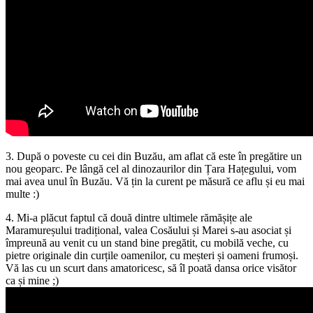
3. După o poveste cu cei din Buzău, am aflat că este în pregătire un
nou geoparc. Pe lângă cel al dinozaurilor din Țara Hațegului, vom
mai avea unul în Buzău. Vă țin la curent pe măsură ce aflu și eu mai
multe :)
4. Mi-a plăcut faptul că două dintre ultimele rămășițe ale
Maramureșului tradițional, valea Cosăului și Marei s-au asociat și
împreună au venit cu un stand bine pregătit, cu mobilă veche, cu
pietre originale din curțile oamenilor, cu meșteri și oameni frumoși.
Vă las cu un scurt dans amatoricesc, să îl poată dansa orice visător
ca și mine ;)