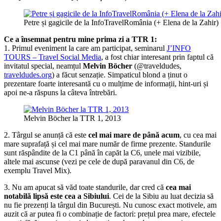
Petre și gagicile de la InfoTravelRomânia (+ Elena de la Zahir)
Ce a însemnat pentru mine prima zi a TTR 1:
1. Primul eveniment la care am participat, seminarul
J’INFO
TOURS – Travel Social Media
, a fost chiar interesant prin faptul că
invitatul special, neamțul
Melvin Böcher
(@traveldudes,
traveldudes.org
) a făcut senzație. Simpaticul blond a ținut o
prezentare foarte interesantă cu o mulțime de informații, hint-uri și
apoi ne-a răspuns la câteva întrebări.
Melvin Böcher la TTR 1, 2013
2. Târgul se anunță că este
cel mai mare de până acum
, cu cea mai
mare suprafață și cel mai mare număr de firme prezente. Standurile
sunt răspândite de la C1 până în capăt la C6, unele mai vizibile,
altele mai ascunse (vezi pe cele de după paravanul din C6, de
exemplu Travel Mix).
3. Nu am apucat să văd toate standurile, dar cred că
cea mai
notabilă lipsă este cea a Sibiului
. Cei de la Sibiu au luat decizia să
nu fie prezenți la târgul din București. Nu cunosc exact motivele, am
auzit că ar putea fi o combinație de factori: prețul prea mare, efectele