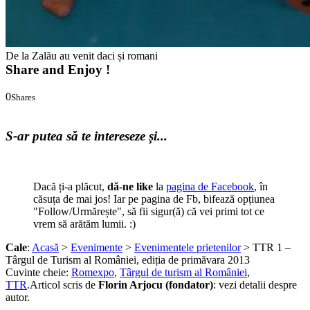
De la Zalău au venit daci și romani
Share and Enjoy !
0
Shares
0
0
S-ar putea să te intereseze și...
Dacă ți-a plăcut,
dă-ne like
la
pagina de Facebook
, în
căsuța de mai jos! Iar pe pagina de Fb, bifează opțiunea
"Follow/Urmărește", să fii sigur(ă) că vei primi tot ce
vrem să arătăm lumii. :)
Cale
:
Acasă
>
Evenimente
>
Evenimentele prietenilor
> TTR 1 –
Târgul de Turism al României, ediția de primăvara 2013
Cuvinte cheie:
Romexpo
,
Târgul de turism al României
,
TTR
.
Articol scris de
Florin Arjocu (fondator)
:
vezi detalii despre
autor.