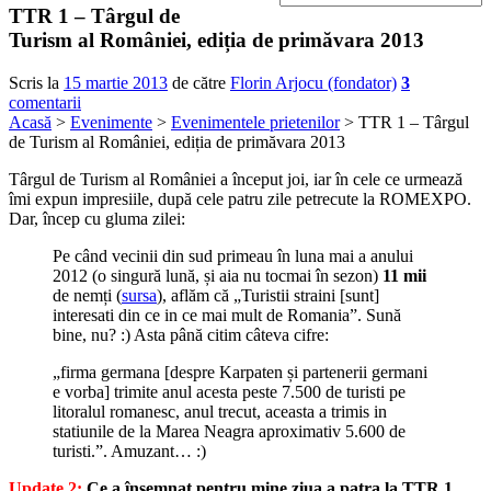
TTR 1 – Târgul de
Turism al României, ediția de primăvara 2013
Scris la
15 martie 2013
de către
Florin Arjocu (fondator)
3
comentarii
Acasă
>
Evenimente
>
Evenimentele prietenilor
> TTR 1 – Târgul
de Turism al României, ediția de primăvara 2013
Târgul de Turism al României a început joi, iar în cele ce urmează
îmi expun impresiile, după cele patru zile petrecute la ROMEXPO.
Dar, încep cu gluma zilei:
Pe când vecinii din sud primeau în luna mai a anului
2012 (o singură lună, și aia nu tocmai în sezon)
11 mii
de nemți (
sursa
), aflăm că „Turistii straini [sunt]
interesati din ce in ce mai mult de Romania”. Sună
bine, nu? :) Asta până citim câteva cifre:
„firma germana [despre Karpaten și partenerii germani
e vorba] trimite anul acesta peste 7.500 de turisti pe
litoralul romanesc, anul trecut, aceasta a trimis in
statiunile de la Marea Neagra aproximativ 5.600 de
turisti.”. Amuzant… :)
Update 2:
Ce a însemnat pentru mine ziua a patra la TTR 1,