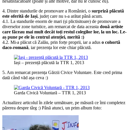
nesatisfăcătoare (poate și alte motive, dar nu le cunosc eu).
4. Dintre standurile de promovare a României, o
surpriză plăcută
este oferită de Iași
, județ care nu s-a arătat până acum.
4.1. La standurile enorm de mari (și plictisitoare) de promovare a
diverselor zone turistice, am remarcat de data aceasta
două artiste
care făceau mai mult decât toți restul colegilor lor, la un loc. Le-
aș pune pe ele în centrul atenției, merită :)
4.2. Mi-a plăcut că Zalău, prin forțe proprii, iar a adus
o cohortă
daco-romană
, iar prezența lor este chiar plăcută.
Iași – prezență plăcută la TTR 1, 2013
5. Am remarcat prezența Gărzii Civice Voluntare. Este cred prima
dată când văd așa ceva :)
Garda Civică Voluntară – TTR 1, 2013
Actualizez articolul în zilele următoare, pe măsură ce îmi completez
părerea despre târg :) Până atunci, un prim album foto: