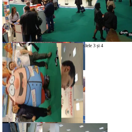
Reîntâlnire cu câțiva internauți la Târgu
Neamț la TTR1, 2013
Târgul de turism al României martie 2013, zilele 3 și 4
Festivalul Antic Tomis la TTR1, 2013
M-am pozat și eu cu
HAPPYșor