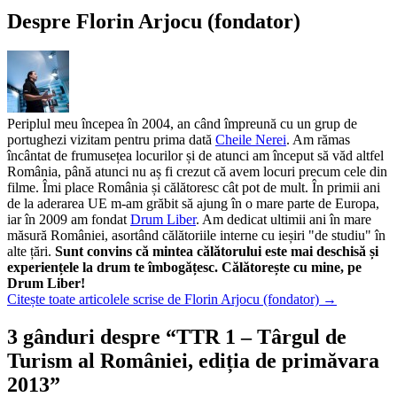
Despre Florin Arjocu (fondator)
Periplul meu începea în 2004, an când împreună cu un grup de
portughezi vizitam pentru prima dată
Cheile Nerei
. Am rămas
încântat de frumusețea locurilor și de atunci am început să văd altfel
România, până atunci nu aș fi crezut că avem locuri precum cele din
filme. Îmi place România și călătoresc cât pot de mult. În primii ani
de la aderarea UE m-am grăbit să ajung în o mare parte de Europa,
iar în 2009 am fondat
Drum Liber
. Am dedicat ultimii ani în mare
măsură României, asortând călătoriile interne cu ieșiri "de studiu" în
alte țări.
Sunt convins că mintea călătorului este mai deschisă și
experiențele la drum te îmbogățesc. Călătorește cu mine, pe
Drum Liber!
Citește toate articolele scrise de Florin Arjocu (fondator)
→
3 gânduri despre “
TTR 1 – Târgul de
Turism al României, ediția de primăvara
2013
”