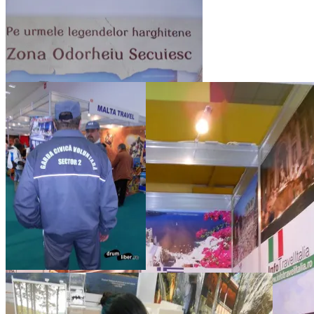
România
Pe urmele legendelor harghitene
Garda Civică Voluntară – TTR
1, 2013