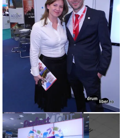
Melvin Böcher la TTR 1, 2013
România Ca Lumea. E și România
mea! :)
Loredana (Accent) și Mădălin (Happy Tour) concurență și
prietenie :)