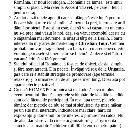
România, iar noul lor slogan, „România ca lumea” este unul
simplu și plăcut. Mă refer la
Accent Travel
, pe care îi felicit
pentru curaj!
Am tot auzit unele agenții care se plâng că este luptă pentru
fiecare bănuț între ele și unii lasă mereu la preț, lucru care ar fi
dăunător pieței. Este și nu este, dar să vinzi cazare cu un euro
nu s-a prea mai văzut la noi, deși s-a văzut exemplul acesta cu
o săptămână mai devreme, la uriașul târg de la Berlin. Foarte
interesantă mișcarea de marketing a
Christian Tour
. Cel mai
probabil nu vor atrage clienții cu bani, dar cu asemenea oferte
vor atrage masele și tinerii care se bucură să plece și ei într-o
vacanță ieftină și fără pretenții.
Standul oficial al României a fost ca de obicei, clasic, simplu
și fără mari atracții. Din păcate. Învățați vă rog de la
Ungaria
,
țară care și-a stabilit strategia de promovare (ape termale,
relaxare) și o urmăresc an de an, pe termen lung. Doar așa pot
apărea efecte pozitive!
Cred că ROMEXPO ar putea să mai aducă ceva în plus
evenimentului fiindcă singurele schimbări de la ediție la ediție
sunt cele făcute de participanți. În rest, apa trece, pietrele
rămân; dar pietrele de râu se mai și șlefuiesc. Aș miza măcar
pe un site mai interactiv, indicatoare mai clare, hărți cu
expozanții și domeniul lor de interes, o primire mai caldă. Nu
de alta, dar să se vadă cine e organizatorul și că își merită
sumele alea mari de închiriere (50-90 de euro / metru pătrat).