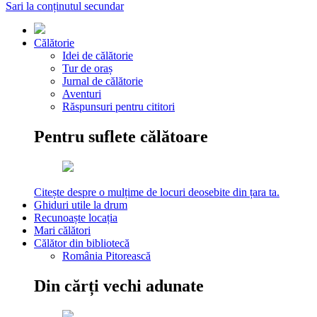
Sari la conținutul secundar
Călătorie
Idei de călătorie
Tur de oraș
Jurnal de călătorie
Aventuri
Răspunsuri pentru cititori
Pentru suflete călătoare
Citește despre o mulțime de locuri deosebite din țara ta.
Ghiduri utile la drum
Recunoaște locația
Mari călători
Călător din bibliotecă
România Pitorească
Din cărți vechi adunate