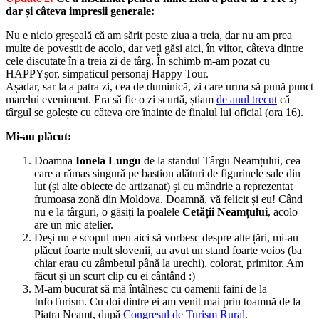
dar și câteva impresii generale:
Nu e nicio greșeală că am sărit peste ziua a treia, dar nu am prea
multe de povestit de acolo, dar veți găsi aici, în viitor, câteva dintre
cele discutate în a treia zi de târg. În schimb m-am pozat cu
HAPPYșor, simpaticul personaj Happy Tour.
Așadar, sar la a patra zi, cea de duminică, zi care urma să pună punct
marelui eveniment. Era să fie o zi scurtă, știam
de anul trecut
că
târgul se golește cu câteva ore înainte de finalul lui oficial (ora 16).
Mi-au plăcut:
Doamna
Ionela Lungu
de la standul Târgu Neamțului, cea
care a rămas singură pe bastion alături de figurinele sale din
lut (și alte obiecte de artizanat) și cu mândrie a reprezentat
frumoasa zonă din Moldova. Doamnă, vă felicit și eu! Când
nu e la târguri, o găsiți la poalele
Cetății Neamțului
, acolo
are un mic atelier.
Deși nu e scopul meu aici să vorbesc despre alte țări, mi-au
plăcut foarte mult slovenii, au avut un stand foarte voios (ba
chiar erau cu zâmbetul până la urechi), colorat, primitor. Am
făcut și un scurt clip cu ei cântând :)
M-am bucurat să mă întâlnesc cu oamenii faini de la
InfoTurism. Cu doi dintre ei am venit mai prin toamnă de la
Piatra Neamț, după
Congresul de Turism Rural
.