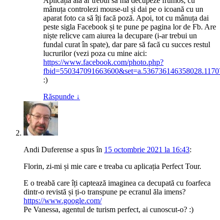
Aplicația aia ar trebui să mă decupeze frumos, cu
mânuța controlezi mouse-ul și dai pe o icoană cu un
aparat foto ca să îți facă poză. Apoi, tot cu mânuța dai
peste sigla Facebook și te pune pe pagina lor de Fb. Are
niște relicve cam aiurea la decupare (i-ar trebui un
fundal curat în spate), dar pare să facă cu succes restul
lucrurilor (vezi poza cu mine aici:
https://www.facebook.com/photo.php?
fbid=550347091663600&set=a.536736146358028.1170
:)
Răspunde
↓
Andi Duferense
a spus
în
15 octombrie 2021 la 16:43
:
Florin, zi-mi și mie care e treaba cu aplicația Perfect Tour.
E o treabă care îți captează imaginea ca decupată cu foarfeca
dintr-o revistă și ți-o transpune pe ecranul ăla imens?
https://www.google.com/
Pe Vanessa, agentul de turism perfect, ai cunoscut-o? :)