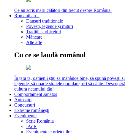
Ce au scris marii călători din trecut despre România.
Românii au...
Dansuri tradiționale
Povești, legende și mituri
Tradiții și obiceiuri
Mâncare
Alte arte
Cu ce se laudă românul
În țara ta, oamenii știu să mănânce bine, să spună povești și
legende, să poarte straiele populare, ori să cânte. Descoperă
cultura neamului tău!
Comportament sănătos
Autostop
Concursuri
Extreme românești
Evenimente
Scrie România
IAdR
Evenimentele prietenilor