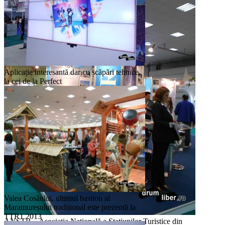
Nadia Comăneci :)
Aplicație interesantă dar cu scăpări tehnice,
la cei de la Perfect
Valea Cosăului, ultimul bastion al
Maramureșului tradițional este prezentă la
TTR1 2013
ANSTR – Asociația Națională a Stațiunilor Turistice din