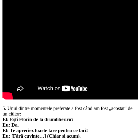
5. Unul dintre momentele preferate a fost când am fost „acostat” de
un cititor:
El: Ești Florin de la drumliber.ro?
Eu: Da.
El: Te apreciez foarte tare pentru ce faci!
Eu: [Fără cuvinte…] (Chiar și acum).