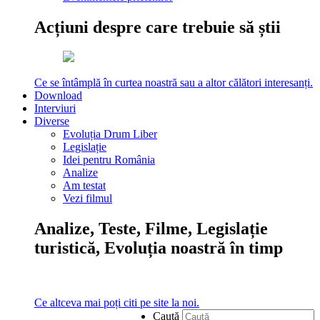
Acțiuni despre care trebuie să știi
Ce se întâmplă în curtea noastră sau a altor călători interesanți.
Download
Interviuri
Diverse
Evoluția Drum Liber
Legislație
Idei pentru România
Analize
Am testat
Vezi filmul
Analize, Teste, Filme, Legislație
turistică, Evoluția noastră în timp
Ce altceva mai poți citi pe site la noi.
Caută