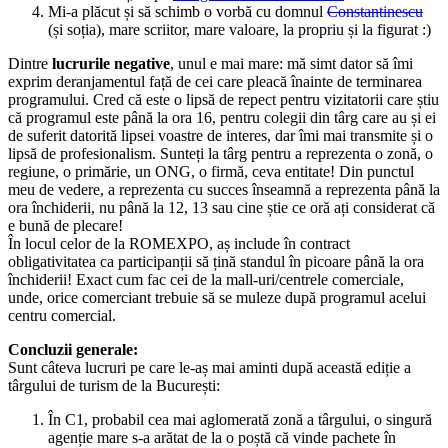
Mi-a plăcut și să schimb o vorbă cu domnul
Constantinescu
(și soția), mare scriitor, mare valoare, la propriu și la figurat :)
Dintre
lucrurile negative
, unul e mai mare: mă simt dator să îmi
exprim deranjamentul față de cei care pleacă înainte de terminarea
programului. Cred că este o lipsă de repect pentru vizitatorii care știu
că programul este până la ora 16, pentru colegii din târg care au și ei
de suferit datorită lipsei voastre de interes, dar îmi mai transmite și o
lipsă de profesionalism. Sunteți la târg pentru a reprezenta o zonă, o
regiune, o primărie, un ONG, o firmă, ceva entitate! Din punctul
meu de vedere, a reprezenta cu succes înseamnă a reprezenta până la
ora închiderii, nu până la 12, 13 sau cine știe ce oră ați considerat că
e bună de plecare!
În locul celor de la ROMEXPO, aș include în contract
obligativitatea ca participanții să țină standul în picoare până la ora
închiderii! Exact cum fac cei de la mall-uri/centrele comerciale,
unde, orice comerciant trebuie să se muleze după programul acelui
centru comercial.
Concluzii generale:
Sunt câteva lucruri pe care le-aș mai aminti după această ediție a
târgului de turism de la București:
În C1, probabil cea mai aglomerată zonă a târgului, o singură
agenție mare s-a arătat de la o poștă că vinde pachete în