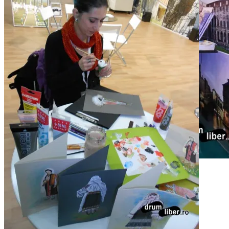
Iași – prezență plăcută la TTR 1, 2013
Petre, InfoTravelRomânia. Fetele erau în campanie