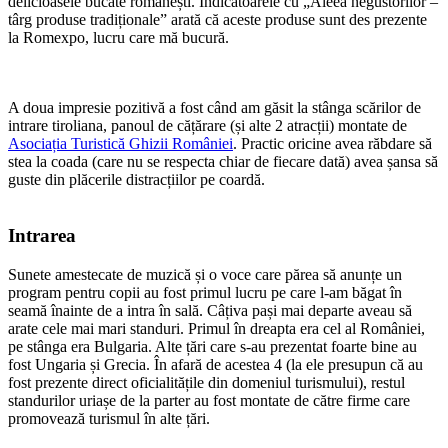
delicioasele bucate românești. Indicatoarele cu „Aleea negustorilor –
târg produse tradiționale” arată că aceste produse sunt des prezente
la Romexpo, lucru care mă bucură.
A doua impresie pozitivă a fost când am găsit la stânga scărilor de
intrare tiroliana, panoul de cățărare (și alte 2 atracții) montate de
Asociația Turistică Ghizii României
. Practic oricine avea răbdare să
stea la coada (care nu se respecta chiar de fiecare dată) avea șansa să
guste din plăcerile distracțiilor pe coardă.
Intrarea
Sunete amestecate de muzică și o voce care părea să anunțe un
program pentru copii au fost primul lucru pe care l-am băgat în
seamă înainte de a intra în sală. Câțiva pași mai departe aveau să
arate cele mai mari standuri. Primul în dreapta era cel al României,
pe stânga era Bulgaria. Alte țări care s-au prezentat foarte bine au
fost Ungaria și Grecia. În afară de acestea 4 (la ele presupun că au
fost prezente direct oficialitățile din domeniul turismului), restul
standurilor uriașe de la parter au fost montate de către firme care
promovează turismul în alte țări.