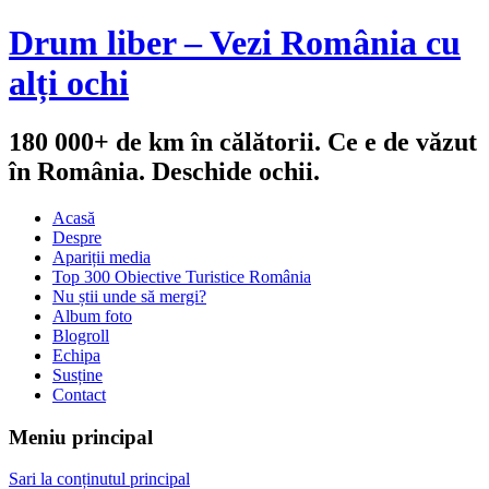
Drum liber – Vezi România cu
alți ochi
180 000+ de km în călătorii. Ce e de văzut
în România. Deschide ochii.
Acasă
Despre
Apariții media
Top 300 Obiective Turistice România
Nu știi unde să mergi?
Album foto
Blogroll
Echipa
Susține
Contact
Meniu principal
Sari la conținutul principal