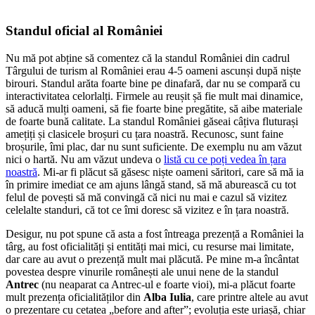
Standul oficial al României
Nu mă pot abține să comentez că la standul României din cadrul
Târgului de turism al României erau 4-5 oameni ascunși după niște
birouri. Standul arăta foarte bine pe dinafară, dar nu se compară cu
interactivitatea celorlalți. Firmele au reușit șă fie mult mai dinamice,
să aducă mulți oameni, să fie foarte bine pregătite, să aibe materiale
de foarte bună calitate. La standul României găseai câțiva fluturași
amețiți și clasicele broșuri cu țara noastră. Recunosc, sunt faine
broșurile, îmi plac, dar nu sunt suficiente. De exemplu nu am văzut
nici o hartă. Nu am văzut undeva o
listă cu ce poți vedea în țara
noastră
. Mi-ar fi plăcut să găsesc niște oameni săritori, care să mă ia
în primire imediat ce am ajuns lângă stand, să mă aburească cu tot
felul de povești să mă convingă că nici nu mai e cazul să vizitez
celelalte standuri, că tot ce îmi doresc să vizitez e în țara noastră.
Desigur, nu pot spune că asta a fost întreaga prezență a României la
târg, au fost oficialități și entități mai mici, cu resurse mai limitate,
dar care au avut o prezență mult mai plăcută. Pe mine m-a încântat
povestea despre vinurile românești ale unui nene de la standul
Antrec
(nu neaparat ca Antrec-ul e foarte vioi), mi-a plăcut foarte
mult prezența oficialităților din
Alba Iulia
, care printre altele au avut
o prezentare cu cetatea „before and after”; evoluția este uriașă, chiar