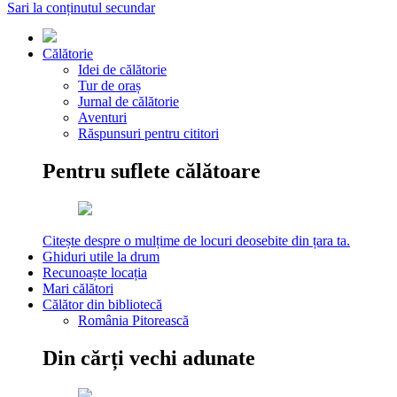
Sari la conținutul secundar
Călătorie
Idei de călătorie
Tur de oraș
Jurnal de călătorie
Aventuri
Răspunsuri pentru cititori
Pentru suflete călătoare
Citește despre o mulțime de locuri deosebite din țara ta.
Ghiduri utile la drum
Recunoaște locația
Mari călători
Călător din bibliotecă
România Pitorească
Din cărți vechi adunate