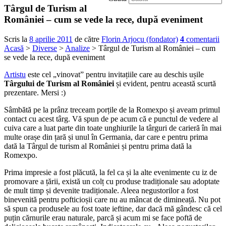
Târgul de Turism al
României – cum se vede la rece, după eveniment
Scris la
8 aprilie 2011
de către
Florin Arjocu (fondator)
4
comentarii
Acasă
>
Diverse
>
Analize
> Târgul de Turism al României – cum
se vede la rece, după eveniment
Artistu
este cel „vinovat” pentru invitațiile care au deschis ușile
Târgului de Turism al României
și evident, pentru această scurtă
prezentare. Mersi :)
Sâmbătă pe la prânz treceam porțile de la Romexpo și aveam primul
contact cu acest târg. Vă spun de pe acum că e punctul de vedere al
cuiva care a luat parte din toate unghiurile la târguri de carieră în mai
multe orașe din țară și unul în Germania, dar care e pentru prima
dată la Târgul de turism al României și pentru prima dată la
Romexpo.
Prima impresie a fost plăcută, la fel ca și la alte evenimente cu iz de
promovare a țării, există un colț cu produse tradiționale sau adoptate
de mult timp și devenite tradiționale. Aleea negustorilor a fost
binevenită pentru pofticioșii care nu au mâncat de dimineață. Nu pot
să spun ca produsele au fost toate ieftine, dar dacă mă gândesc că cel
puțin cărnurile erau naturale, parcă și acum mi se face poftă de