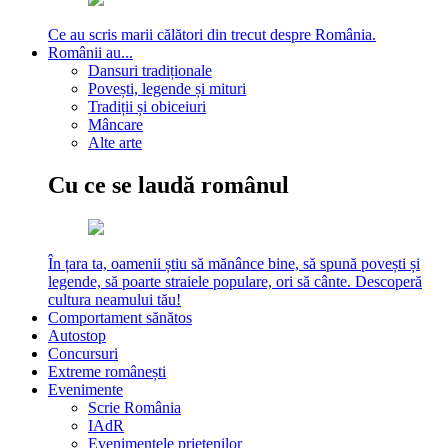
Ce au scris marii călători din trecut despre România.
Românii au...
Dansuri tradiționale
Povești, legende și mituri
Tradiții și obiceiuri
Mâncare
Alte arte
Cu ce se laudă românul
În țara ta, oamenii știu să mănânce bine, să spună povești și
legende, să poarte straiele populare, ori să cânte. Descoperă
cultura neamului tău!
Comportament sănătos
Autostop
Concursuri
Extreme românești
Evenimente
Scrie România
IAdR
Evenimentele prietenilor