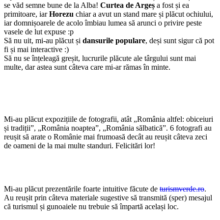
se văd semne bune de la Alba!
Curtea de Argeș
a fost și ea
primitoare, iar
Horezu
chiar a avut un stand mare și plăcut ochiului,
iar domnișoarele de acolo îmbiau lumea să arunci o privire peste
vasele de lut expuse :p
Să nu uit, mi-au plăcut și
dansurile populare
, deși sunt sigur că pot
fi și mai interactive :)
Să nu se înțeleagă greșit, lucrurile plăcute ale târgului sunt mai
multe, dar astea sunt câteva care mi-ar rămas în minte.
Mi-au plăcut expozițiile de fotografii, atât „România altfel: obiceiuri
și tradiții”, „România noaptea”, „România sălbatică”. 6 fotografi au
reușit să arate o Românie mai frumoasă decât au reușit câteva zeci
de oameni de la mai multe standuri. Felicitări lor!
Mi-au plăcut prezentările foarte intuitive făcute de
turismverde.ro
.
Au reușit prin câteva materiale sugestive să transmită (sper) mesajul
că turismul și gunoaiele nu trebuie să împartă același loc.