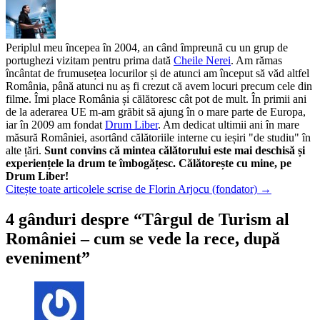
Periplul meu începea în 2004, an când împreună cu un grup de
portughezi vizitam pentru prima dată
Cheile Nerei
. Am rămas
încântat de frumusețea locurilor și de atunci am început să văd altfel
România, până atunci nu aș fi crezut că avem locuri precum cele din
filme. Îmi place România și călătoresc cât pot de mult. În primii ani
de la aderarea UE m-am grăbit să ajung în o mare parte de Europa,
iar în 2009 am fondat
Drum Liber
. Am dedicat ultimii ani în mare
măsură României, asortând călătoriile interne cu ieșiri "de studiu" în
alte țări.
Sunt convins că mintea călătorului este mai deschisă și
experiențele la drum te îmbogățesc. Călătorește cu mine, pe
Drum Liber!
Citește toate articolele scrise de Florin Arjocu (fondator)
→
4 gânduri despre “
Târgul de Turism al
României – cum se vede la rece, după
eveniment
”