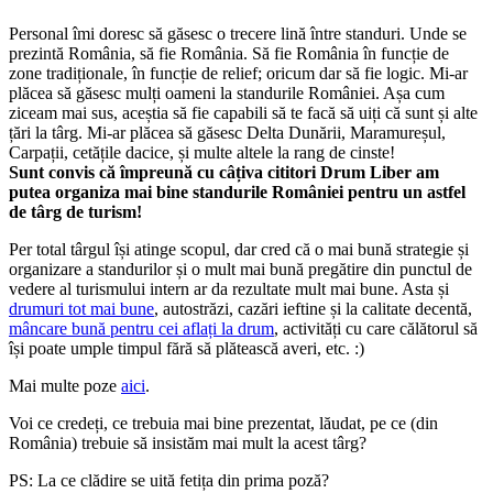
Personal îmi doresc să găsesc o trecere lină între standuri. Unde se
prezintă România, să fie România. Să fie România în funcție de
zone tradiționale, în funcție de relief; oricum dar să fie logic. Mi-ar
plăcea să găsesc mulți oameni la standurile României. Așa cum
ziceam mai sus, aceștia să fie capabili să te facă să uiți că sunt și alte
țări la târg. Mi-ar plăcea să găsesc Delta Dunării, Maramureșul,
Carpații, cetățile dacice, și multe altele la rang de cinste!
Sunt convis că împreună cu câțiva cititori Drum Liber am
putea organiza mai bine standurile României pentru un astfel
de târg de turism!
Per total târgul își atinge scopul, dar cred că o mai bună strategie și
organizare a standurilor și o mult mai bună pregătire din punctul de
vedere al turismului intern ar da rezultate mult mai bune. Asta și
drumuri tot mai bune
, autostrăzi, cazări ieftine și la calitate decentă,
mâncare bună pentru cei aflați la drum
, activități cu care călătorul să
își poate umple timpul fără să plătească averi, etc. :)
Mai multe poze
aici
.
Voi ce credeți, ce trebuia mai bine prezentat, lăudat, pe ce (din
România) trebuie să insistăm mai mult la acest târg?
PS: La ce clădire se uită fetița din prima poză?