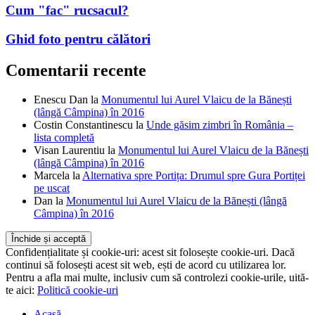
Cum "fac" rucsacul?
Ghid foto pentru călători
Comentarii recente
Enescu Dan
la
Monumentul lui Aurel Vlaicu de la Bănești
(lângă Câmpina) în 2016
Costin Constantinescu
la
Unde găsim zimbri în România –
lista completă
Visan Laurentiu
la
Monumentul lui Aurel Vlaicu de la Bănești
(lângă Câmpina) în 2016
Marcela
la
Alternativa spre Portița: Drumul spre Gura Portiței
pe uscat
Dan
la
Monumentul lui Aurel Vlaicu de la Bănești (lângă
Câmpina) în 2016
Confidențialitate și cookie-uri: acest sit folosește cookie-uri. Dacă
continui să folosești acest sit web, ești de acord cu utilizarea lor.
Pentru a afla mai multe, inclusiv cum să controlezi cookie-urile, uită-
te aici:
Politică cookie-uri
Acasă