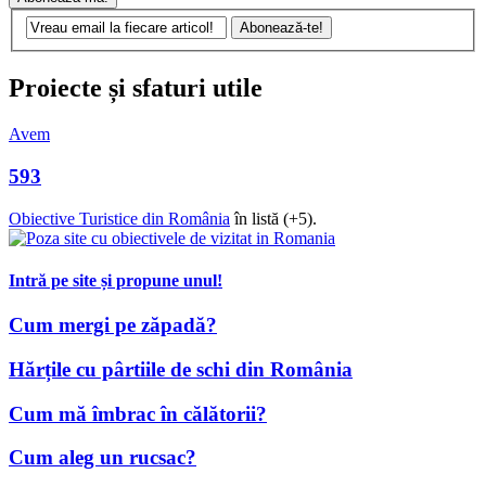
Proiecte și sfaturi utile
Avem
593
Obiective Turistice din România
în listă (+5).
Intră pe site și propune unul!
Cum mergi pe zăpadă?
Hărțile cu pârtiile de schi din România
Cum mă îmbrac în călătorii?
Cum aleg un rucsac?