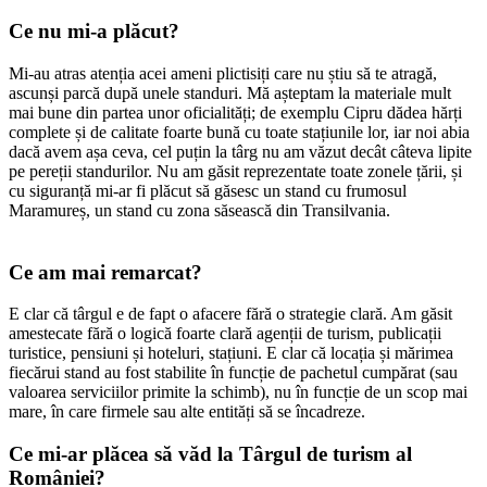
Ce nu mi-a plăcut?
Mi-au atras atenția acei ameni plictisiți care nu știu să te atragă,
ascunși parcă după unele standuri. Mă așteptam la materiale mult
mai bune din partea unor oficialități; de exemplu Cipru dădea hărți
complete și de calitate foarte bună cu toate stațiunile lor, iar noi abia
dacă avem așa ceva, cel puțin la târg nu am văzut decât câteva lipite
pe pereții standurilor. Nu am găsit reprezentate toate zonele țării, și
cu siguranță mi-ar fi plăcut să găsesc un stand cu frumosul
Maramureș, un stand cu zona săsească din Transilvania.
Ce am mai remarcat?
E clar că târgul e de fapt o afacere fără o strategie clară. Am găsit
amestecate fără o logică foarte clară agenții de turism, publicații
turistice, pensiuni și hoteluri, stațiuni. E clar că locația și mărimea
fiecărui stand au fost stabilite în funcție de pachetul cumpărat (sau
valoarea serviciilor primite la schimb), nu în funcție de un scop mai
mare, în care firmele sau alte entități să se încadreze.
Ce mi-ar plăcea să văd la Târgul de turism al
României?