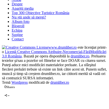
Despre
Apariții media
Top 300 Obiective Turistice România
Nu știi unde să mergi?
Album foto
Blogroll
Echipa
Susține
Contact
www.drumliber.ro
este licenţiat printr-
o
Licenţă Creative Commons Atribuire-Necomercial-FărăModificări
3.0 România
. Bazată pe opera disponibilă la
drumliber.ro
. Preluarea
textelor şi/sau a pozelor ori filmelor se face DOAR cu citarea sursei.
Puteţi aduce mici modificări materialelor preluate. La sfârşitul
fiecărei preluări trebuie să existe un link către acest sit. Punem suflet,
muncă și timp să creștem drumliber.ro, iar cititorii merită să vadă ori
să contrazică SURSA informației.
Temă
Wordpress
modificată de
drumliber.ro
0
Shares
0