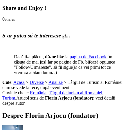
Share and Enjoy !
0
Shares
0
0
S-ar putea să te intereseze și...
Dacă ți-a plăcut,
dă-ne like
la
pagina de Facebook
, în
căsuța de mai jos! Iar pe pagina de Fb, bifează opțiunea
"Follow/Urmărește", să fii sigur(ă) că vei primi tot ce
vrem să arătăm lumii. :)
Cale
:
Acasă
>
Diverse
>
Analize
> Târgul de Turism al României –
cum se vede la rece, după eveniment
Cuvinte cheie:
România
,
Târgul de turism al României
,
Turism
.
Articol scris de
Florin Arjocu (fondator)
:
vezi detalii
despre autor.
Despre Florin Arjocu (fondator)