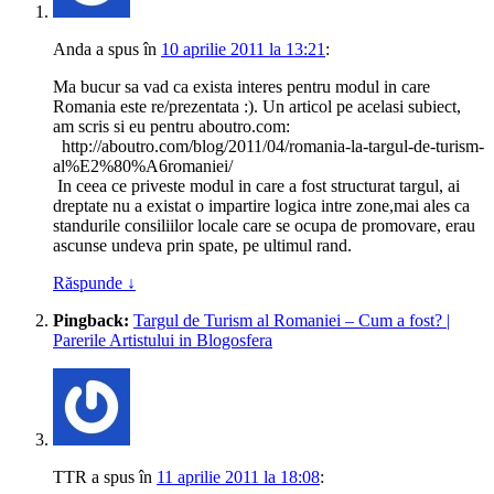
Anda
a spus
în
10 aprilie 2011 la 13:21
:
Ma bucur sa vad ca exista interes pentru modul in care
Romania este re/prezentata :). Un articol pe acelasi subiect,
am scris si eu pentru aboutro.com:
http://aboutro.com/blog/2011/04/romania-la-targul-de-turism-
al%E2%80%A6romaniei/
In ceea ce priveste modul in care a fost structurat targul, ai
dreptate nu a existat o impartire logica intre zone,mai ales ca
standurile consiliilor locale care se ocupa de promovare, erau
ascunse undeva prin spate, pe ultimul rand.
Răspunde
↓
Pingback:
Targul de Turism al Romaniei – Cum a fost? |
Parerile Artistului in Blogosfera
TTR
a spus
în
11 aprilie 2011 la 18:08
: