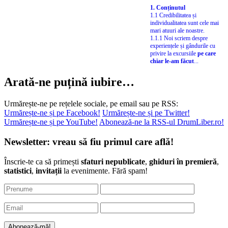
1. Conținutul
1.1 Credibilitatea și
individualitatea sunt cele mai
mari atuuri ale noastre.
1.1.1 Noi scriem despre
experiențele și gândurile cu
privire la excursiile
pe care
chiar le-am făcut
...
Arată-ne puțină iubire…
Urmărește-ne pe rețelele sociale, pe email sau pe RSS:
Urmărește-ne și pe Facebook!
Urmărește-ne și pe Twitter!
Urmărește-ne și pe YouTube!
Abonează-ne la RSS-ul DrumLiber.ro!
Newsletter: vreau să fiu primul care află!
Înscrie-te ca să primești
sfaturi nepublicate
,
ghiduri în premieră
,
statistici
,
invitații
la evenimente. Fără spam!