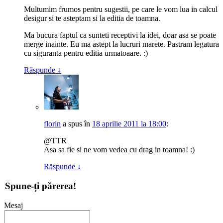
Multumim frumos pentru sugestii, pe care le vom lua in calcul
desigur si te asteptam si la editia de toamna.
Ma bucura faptul ca sunteti receptivi la idei, doar asa se poate
merge inainte. Eu ma astept la lucruri marete. Pastram legatura
cu siguranta pentru editia urmatoaare. :)
Răspunde
↓
florin
a spus
în
18 aprilie 2011 la 18:00
:
@TTR
Asa sa fie si ne vom vedea cu drag in toamna! :)
Răspunde
↓
Spune-ți părerea!
Mesaj