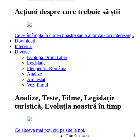
Acțiuni despre care trebuie să știi
Ce se întâmplă în curtea noastră sau a altor călători interesanți.
Download
Interviuri
Diverse
Evoluția Drum Liber
Legislație
Idei pentru România
Analize
Am testat
Vezi filmul
Analize, Teste, Filme, Legislație
turistică, Evoluția noastră în timp
Ce altceva mai poți citi pe site la noi.
Caută