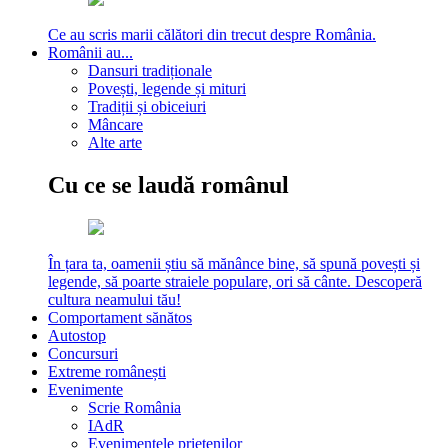
Ce au scris marii călători din trecut despre România.
Românii au...
Dansuri tradiționale
Povești, legende și mituri
Tradiții și obiceiuri
Mâncare
Alte arte
Cu ce se laudă românul
În țara ta, oamenii știu să mănânce bine, să spună povești și
legende, să poarte straiele populare, ori să cânte. Descoperă
cultura neamului tău!
Comportament sănătos
Autostop
Concursuri
Extreme românești
Evenimente
Scrie România
IAdR
Evenimentele prietenilor