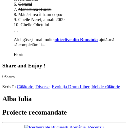
6.
Caracal
7.
Mănăstirea Hurezi
8. Mănăstirea într-un copac
9. Cheile Nerei, anual: 2009
10.
Cheile Oltețului
…
Aici găsești mai multe
obiective din România
ajută-mă
să completăm lista.
Florin
Share and Enjoy !
0
Shares
0
0
Scris în
Călătorie
,
Diverse
,
Evoluția Drum Liber
,
Idei de călătorie
.
Alba Iulia
Proiecte recomandate