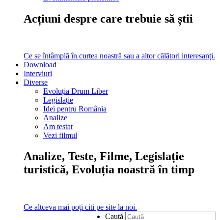
Acțiuni despre care trebuie să știi
Ce se întâmplă în curtea noastră sau a altor călători interesanți.
Download
Interviuri
Diverse
Evoluția Drum Liber
Legislație
Idei pentru România
Analize
Am testat
Vezi filmul
Analize, Teste, Filme, Legislație
turistică, Evoluția noastră în timp
Ce altceva mai poți citi pe site la noi.
Caută