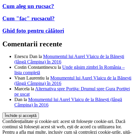
Cum aleg un rucsac?
Cum "fac" rucsacul?
Ghid foto pentru călători
Comentarii recente
Enescu Dan
la
Monumentul lui Aurel Vlaicu de la Bănești
(lângă Câmpina) în 2016
Costin Constantinescu
la
Unde găsim zimbri în România –
lista completă
Visan Laurentiu
la
Monumentul lui Aurel Vlaicu de la Bănești
(lângă Câmpina) în 2016
Marcela
la
Alternativa spre Portița: Drumul spre Gura Portiței
pe uscat
Dan
la
Monumentul lui Aurel Vlaicu de la Bănești (lângă
Câmpina) în 2016
Confidențialitate și cookie-uri: acest sit folosește cookie-uri. Dacă
continui să folosești acest sit web, ești de acord cu utilizarea lor.
Pentru a afla mai multe, inclusiv cum să controlezi cookie-urile, uită-