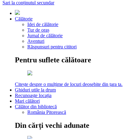
Sari la conținutul secundar
Călătorie
Idei de călătorie
Tur de oraș
Jurnal de călătorie
Aventuri
Răspunsuri pentru cititori
Pentru suflete călătoare
Citește despre o mulțime de locuri deosebite din țara ta.
Ghiduri utile la drum
Recunoaște locația
Mari călători
Călător din bibliotecă
România Pitorească
Din cărți vechi adunate