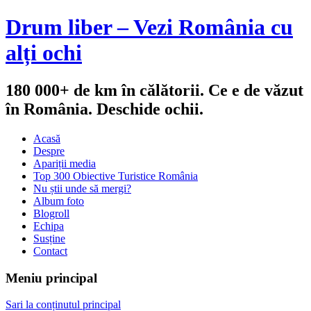
Drum liber – Vezi România cu
alți ochi
180 000+ de km în călătorii. Ce e de văzut
în România. Deschide ochii.
Acasă
Despre
Apariții media
Top 300 Obiective Turistice România
Nu știi unde să mergi?
Album foto
Blogroll
Echipa
Susține
Contact
Meniu principal
Sari la conținutul principal