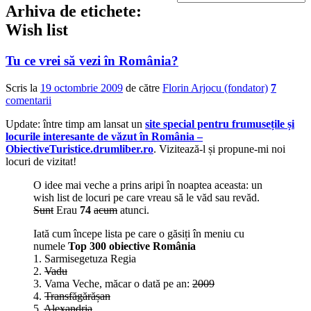
Arhiva de etichete:
Wish list
Tu ce vrei să vezi în România?
Scris la
19 octombrie 2009
de către
Florin Arjocu (fondator)
7
comentarii
Update: între timp am lansat un
site special pentru frumusețile și
locurile interesante de văzut în România –
ObiectiveTuristice.drumliber.ro
. Vizitează-l și propune-mi noi
locuri de vizitat!
O idee mai veche a prins aripi în noaptea aceasta: un
wish list de locuri pe care vreau să le văd sau revăd.
Sunt
Erau
74
acum
atunci.
Iată cum începe lista pe care o găsiți în meniu cu
numele
Top 300 obiective România
1. Sarmisegetuza Regia
2.
Vadu
3. Vama Veche, măcar o dată pe an:
2009
4.
Transfăgărășan
5.
Alexandria