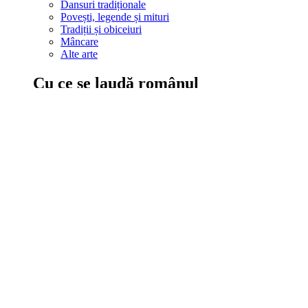
Dansuri tradiționale
Povești, legende și mituri
Tradiții și obiceiuri
Mâncare
Alte arte
Cu ce se laudă românul
În țara ta, oamenii știu să mănânce bine, să spună povești și leg
Comportament sănătos
Autostop
Concursuri
Extreme românești
Evenimente
Scrie România
IAdR
Evenimentele prietenilor
Acțiuni despre care trebuie să știi