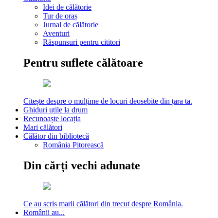
Idei de călătorie
Tur de oraș
Jurnal de călătorie
Aventuri
Răspunsuri pentru cititori
Pentru suflete călătoare
Citește despre o mulțime de locuri deosebite din țara ta.
Ghiduri utile la drum
Recunoaște locația
Mari călători
Călător din bibliotecă
România Pitorească
Din cărți vechi adunate
Ce au scris marii călători din trecut despre România.
Românii au...