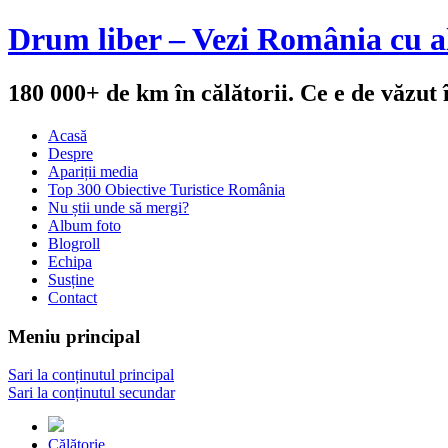
Drum liber – Vezi România cu al
180 000+ de km în călătorii. Ce e de văzut
Acasă
Despre
Apariții media
Top 300 Obiective Turistice România
Nu știi unde să mergi?
Album foto
Blogroll
Echipa
Susține
Contact
Meniu principal
Sari la conținutul principal
Sari la conținutul secundar
Călătorie