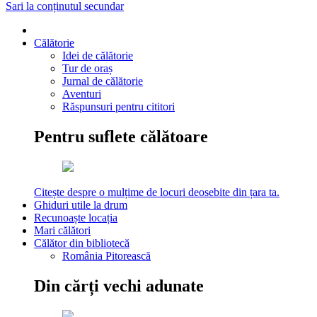
Sari la conținutul secundar
Călătorie
Idei de călătorie
Tur de oraș
Jurnal de călătorie
Aventuri
Răspunsuri pentru cititori
Pentru suflete călătoare
Citește despre o mulțime de locuri deosebite din țara ta.
Ghiduri utile la drum
Recunoaște locația
Mari călători
Călător din bibliotecă
România Pitorească
Din cărți vechi adunate