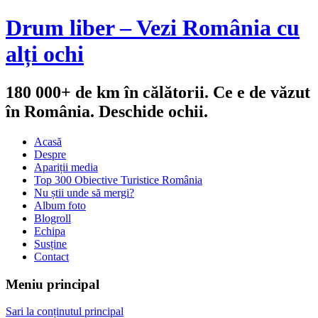
Drum liber – Vezi România cu
alți ochi
180 000+ de km în călătorii. Ce e de văzut
în România. Deschide ochii.
Acasă
Despre
Apariții media
Top 300 Obiective Turistice România
Nu știi unde să mergi?
Album foto
Blogroll
Echipa
Susține
Contact
Meniu principal
Sari la conținutul principal