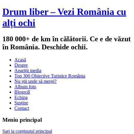
Drum liber – Vezi România cu
alți ochi
180 000+ de km în călătorii. Ce e de văzut
în România. Deschide ochii.
Acasă
Despre
Apariții media
Top 300 Obiective Turistice România
Nu știi unde să mergi?
Album foto
Blogroll
Echipa
Susține
Contact
Meniu principal
Sari la conținutul principal