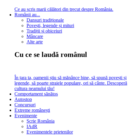
Ce au scris marii călători din trecut despre România.
Românii au...
Dansuri tradiționale
Povești, legende și mituri
Tradiții și obiceiuri
Mâncare
Alte arte
Cu ce se laudă românul
În țara ta, oamenii știu să mănânce bine, să spună povești și
legende, să poarte straiele populare, ori să cânte. Descoperă
cultura neamului tău!
Comportament sănătos
Autostop
Concursuri
Extreme românești
Evenimente
Scrie România
IAdR
Evenimentele prietenilor