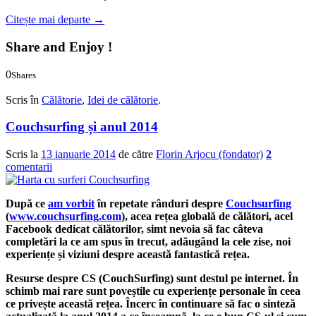
Citește mai departe
→
Share and Enjoy !
0
Shares
0
0
Scris în
Călătorie
,
Idei de călătorie
.
Couchsurfing și anul 2014
Scris la
13 ianuarie 2014
de către
Florin Arjocu (fondator)
2
comentarii
După ce
am vorbit
în repetate rânduri despre
Couchsurfing
(
www.couchsurfing.com
), acea rețea globală de călători, acel
Facebook dedicat călătorilor, simt nevoia să fac câteva
completări la ce am spus în trecut, adăugând la cele zise, noi
experiențe și viziuni despre această fantastică rețea.
Resurse despre CS (CouchSurfing) sunt destul pe internet. În
schimb mai rare sunt poveștile cu experiențe personale în ceea
ce privește această rețea. Încerc în continuare să fac o sinteză