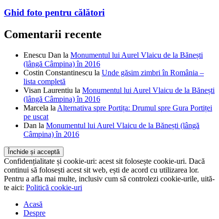
Ghid foto pentru călători
Comentarii recente
Enescu Dan
la
Monumentul lui Aurel Vlaicu de la Bănești
(lângă Câmpina) în 2016
Costin Constantinescu
la
Unde găsim zimbri în România –
lista completă
Visan Laurentiu
la
Monumentul lui Aurel Vlaicu de la Bănești
(lângă Câmpina) în 2016
Marcela
la
Alternativa spre Portița: Drumul spre Gura Portiței
pe uscat
Dan
la
Monumentul lui Aurel Vlaicu de la Bănești (lângă
Câmpina) în 2016
Confidențialitate și cookie-uri: acest sit folosește cookie-uri. Dacă
continui să folosești acest sit web, ești de acord cu utilizarea lor.
Pentru a afla mai multe, inclusiv cum să controlezi cookie-urile, uită-
te aici:
Politică cookie-uri
Acasă
Despre