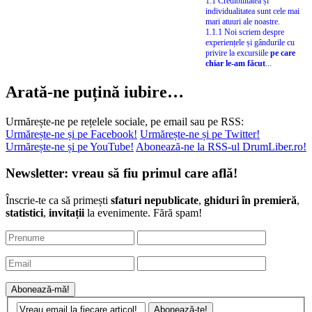
1.1 Credibilitatea și
individualitatea sunt cele mai
mari atuuri ale noastre.
1.1.1 Noi scriem despre
experiențele și gândurile cu
privire la excursiile
pe care
chiar le-am făcut
...
Arată-ne puțină iubire…
Urmărește-ne pe rețelele sociale, pe email sau pe RSS:
Urmărește-ne și pe Facebook!
Urmărește-ne și pe Twitter!
Urmărește-ne și pe YouTube!
Abonează-ne la RSS-ul DrumLiber.ro!
Newsletter: vreau să fiu primul care află!
Înscrie-te ca să primești
sfaturi nepublicate
,
ghiduri în premieră
,
statistici
,
invitații
la evenimente. Fără spam!