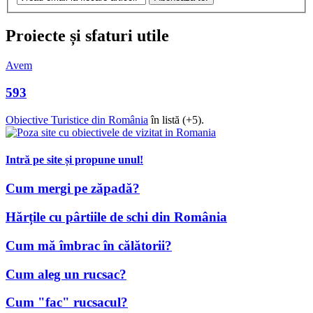
Proiecte și sfaturi utile
Avem
593
Obiective Turistice din România
în listă (+5).
Intră pe site și propune unul!
Cum mergi pe zăpadă?
Hărțile cu pârtiile de schi din România
Cum mă îmbrac în călătorii?
Cum aleg un rucsac?
Cum "fac" rucsacul?