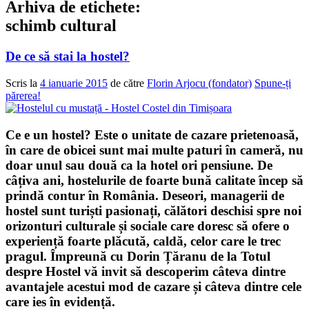
Arhiva de etichete:
schimb cultural
De ce să stai la hostel?
Scris la
4 ianuarie 2015
de către
Florin Arjocu (fondator)
Spune-ți
părerea!
Ce e un
hostel
? Este o unitate de
cazare prietenoasă
,
în care de obicei sunt
mai multe paturi în cameră
, nu
doar unul sau două ca la hotel ori pensiune. De
câțiva ani, hostelurile de foarte bună calitate încep să
prindă contur în România. Deseori, managerii de
hostel sunt turiști pasionați, călători deschisi spre noi
orizonturi culturale și sociale care doresc să ofere o
experiență foarte plăcută, caldă, celor care le trec
pragul. Împreună cu Dorin Țăranu de la
Totul
despre Hostel
vă invit să descoperim câteva dintre
avantajele acestui mod de cazare și câteva dintre cele
care ies în evidență.