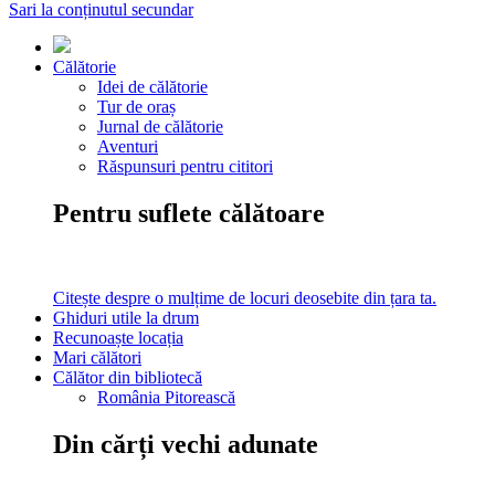
Sari la conținutul secundar
Călătorie
Idei de călătorie
Tur de oraș
Jurnal de călătorie
Aventuri
Răspunsuri pentru cititori
Pentru suflete călătoare
Citește despre o mulțime de locuri deosebite din țara ta.
Ghiduri utile la drum
Recunoaște locația
Mari călători
Călător din bibliotecă
România Pitorească
Din cărți vechi adunate