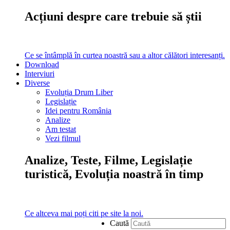
Acțiuni despre care trebuie să știi
Ce se întâmplă în curtea noastră sau a altor călători interesanți.
Download
Interviuri
Diverse
Evoluția Drum Liber
Legislație
Idei pentru România
Analize
Am testat
Vezi filmul
Analize, Teste, Filme, Legislație
turistică, Evoluția noastră în timp
Ce altceva mai poți citi pe site la noi.
Caută