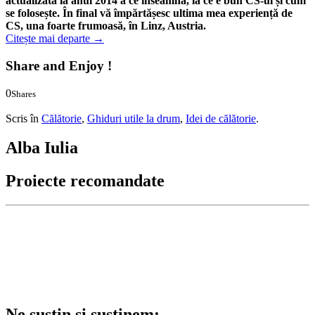
actualizată la anul 2014 a ce înseamnă, la ce e bun CS-ul și cum
se folosește. În final vă împărtășesc ultima mea experiență de
CS, una foarte frumoasă, în Linz, Austria.
Citește mai departe
→
Share and Enjoy !
0
Shares
0
0
Scris în
Călătorie
,
Ghiduri utile la drum
,
Idei de călătorie
.
Alba Iulia
Proiecte recomandate
Ne susțin și susținem: