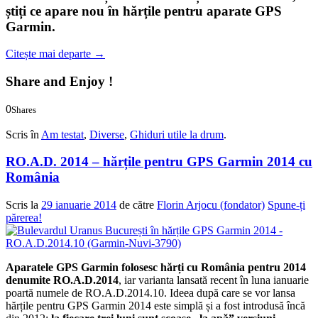
știți ce apare nou în hărțile pentru aparate GPS
Garmin.
Citește mai departe
→
Share and Enjoy !
0
Shares
0
0
Scris în
Am testat
,
Diverse
,
Ghiduri utile la drum
.
RO.A.D. 2014 – hărțile pentru GPS Garmin 2014 cu
România
Scris la
29 ianuarie 2014
de către
Florin Arjocu (fondator)
Spune-ți
părerea!
Aparatele GPS Garmin folosesc hărți cu România pentru 2014
denumite
RO.A.D.2014
, iar varianta lansată recent în luna ianuarie
poartă numele de RO.A.D.2014.10. Ideea după care se vor lansa
hărțile pentru GPS Garmin 2014 este simplă și a fost introdusă încă