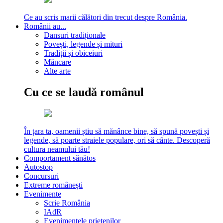
Ce au scris marii călători din trecut despre România.
Românii au...
Dansuri tradiționale
Povești, legende și mituri
Tradiții și obiceiuri
Mâncare
Alte arte
Cu ce se laudă românul
În țara ta, oamenii știu să mănânce bine, să spună povești și
legende, să poarte straiele populare, ori să cânte. Descoperă
cultura neamului tău!
Comportament sănătos
Autostop
Concursuri
Extreme românești
Evenimente
Scrie România
IAdR
Evenimentele prietenilor