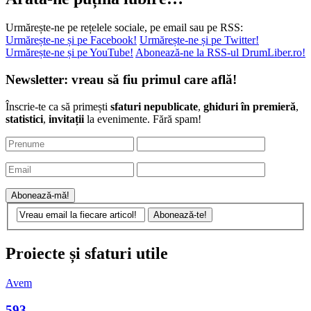
Urmărește-ne pe rețelele sociale, pe email sau pe RSS:
Urmărește-ne și pe Facebook!
Urmărește-ne și pe Twitter!
Urmărește-ne și pe YouTube!
Abonează-ne la RSS-ul DrumLiber.ro!
Newsletter: vreau să fiu primul care află!
Înscrie-te ca să primești
sfaturi nepublicate
,
ghiduri în premieră
,
statistici
,
invitații
la evenimente. Fără spam!
Proiecte și sfaturi utile
Avem
593