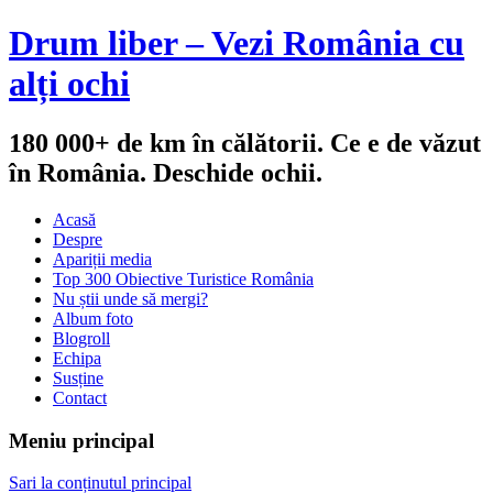
Drum liber – Vezi România cu
alți ochi
180 000+ de km în călătorii. Ce e de văzut
în România. Deschide ochii.
Acasă
Despre
Apariții media
Top 300 Obiective Turistice România
Nu știi unde să mergi?
Album foto
Blogroll
Echipa
Susține
Contact
Meniu principal
Sari la conținutul principal