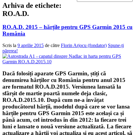
Arhiva de etichete:
RO.A.D.
RO.A.D. 2015 – hărțile pentru GPS Garmin 2015 cu
România
Scris la
9 aprilie 2015
de către
Florin Arjocu (fondator)
Spune-ți
părerea!
Dacă folosiți aparate GPS Garmin, știți că
denumirea hărților cu România pentru anul 2015
are formatul
RO.A.D.2015
. Versiunea lansată la
sfârșit de martie poartă numele deja clasic,
RO.A.D.2015.10. După cum ne-a învățat
producătorul hărții, modelul după care se vor lansa
hărțile pentru GPS Garmin 2015 este același ca și
până acum, cel introdus în din 2012:
la fiecare trei
luni e lansate o nouă versiune actualizată
. La fiecare
actualizare a hărții voi actualiza și eu acest articol, să