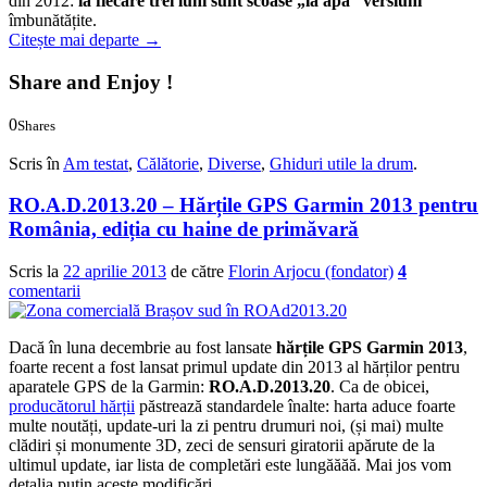
din 2012:
la fiecare trei luni sunt scoase „la apă” versiuni
îmbunătățite.
Citește mai departe
→
Share and Enjoy !
0
Shares
0
0
Scris în
Am testat
,
Călătorie
,
Diverse
,
Ghiduri utile la drum
.
RO.A.D.2013.20 – Hărțile GPS Garmin 2013 pentru
România, ediția cu haine de primăvară
Scris la
22 aprilie 2013
de către
Florin Arjocu (fondator)
4
comentarii
Dacă în luna decembrie au fost lansate
hărțile GPS Garmin 2013
,
foarte recent a fost lansat primul update din 2013 al hărților pentru
aparatele GPS de la Garmin:
RO.A.D.2013.20
. Ca de obicei,
producătorul hărții
păstrează standardele înalte: harta aduce foarte
multe noutăți, update-uri la zi pentru drumuri noi, (și mai) multe
clădiri și monumente 3D, zeci de sensuri giratorii apărute de la
ultimul update, iar lista de completări este lungăăăă. Mai jos vom
detalia puțin aceste modificări.