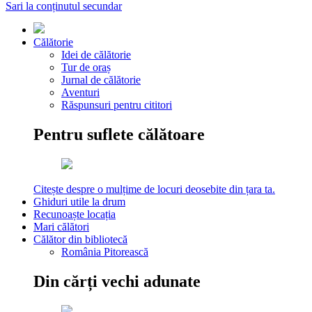
Sari la conținutul secundar
Călătorie
Idei de călătorie
Tur de oraș
Jurnal de călătorie
Aventuri
Răspunsuri pentru cititori
Pentru suflete călătoare
Citește despre o mulțime de locuri deosebite din țara ta.
Ghiduri utile la drum
Recunoaște locația
Mari călători
Călător din bibliotecă
România Pitorească
Din cărți vechi adunate