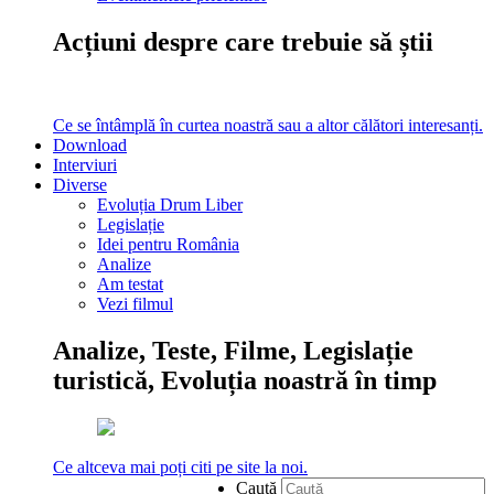
Acțiuni despre care trebuie să știi
Ce se întâmplă în curtea noastră sau a altor călători interesanți.
Download
Interviuri
Diverse
Evoluția Drum Liber
Legislație
Idei pentru România
Analize
Am testat
Vezi filmul
Analize, Teste, Filme, Legislație
turistică, Evoluția noastră în timp
Ce altceva mai poți citi pe site la noi.
Caută