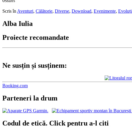
0
Shares
0
0
Scris în
Aventuri
,
Călătorie
,
Diverse
,
Download
,
Evenimente
,
Evoluț
Alba Iulia
Proiecte recomandate
Ne susțin și susținem:
Booking.com
Parteneri la drum
Codul de etică. Click pentru a-l citi