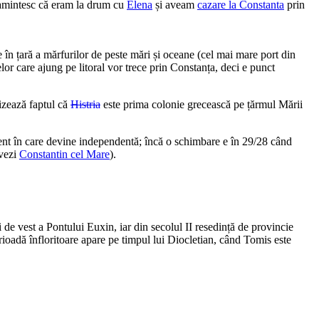
ă amintesc că eram la drum cu
Elena
și aveam
cazare la Constanta
prin
 în țară a mărfurilor de peste mări și oceane (cel mai mare port din
lor care ajung pe litoral vor trece prin Constanța, deci e punct
izează faptul că
Histria
este prima colonie grecească pe țărmul Mării
oment în care devine independentă; încă o schimbare e în 29/28 când
vezi
Constantin cel Mare
).
 de vest a Pontului Euxin, iar din secolul II resedință de provincie
rioadă înfloritoare apare pe timpul lui Diocletian, când Tomis este