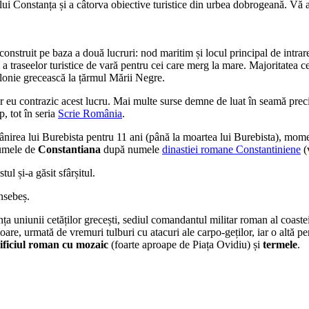
ului Constanța și a câtorva obiective turistice din urbea dobrogeană. V
nstruit pe baza a două lucruri: nod maritim și locul principal de intrare
 a traseelor turistice de vară pentru cei care merg la mare. Majoritatea ce
colonie grecească la țărmul Mării Negre.
r eu contrazic acest lucru. Mai multe surse demne de luat în seamă prec
, tot în seria
Scrie România
.
tăpânirea lui Burebista pentru 11 ani (până la moartea lui Burebista), m
numele de
Constantiana
după numele
dinastiei romane Constantiniene
(
ul și-a găsit sfârșitul.
nsebeș.
a uniunii cetăților grecești, sediul comandantul militar roman al coastei
are, urmată de vremuri tulburi cu atacuri ale carpo-geților, iar o altă pe
ificiul roman cu mozaic
(foarte aproape de Piața Ovidiu) și
termele
.