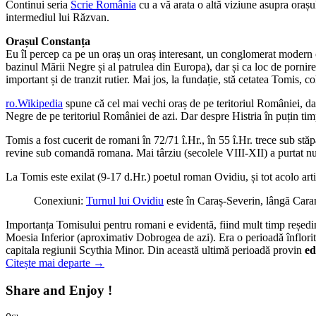
Continui seria
Scrie România
cu a vă arata o altă viziune asupra oraș
intermediul lui Răzvan.
Orașul Constanța
Eu îl percep ca pe un oraș un oraș interesant, un conglomerat modern co
bazinul Mării Negre și al patrulea din Europa), dar și ca loc de pornire
important și de tranzit rutier. Mai jos, la fundație, stă cetatea Tomis, 
ro.Wikipedia
spune că cel mai vechi oraș de pe teritoriul României, da
Negre de pe teritoriul României de azi. Dar despre Histria în puțin timp
Tomis a fost cucerit de romani în 72/71 î.Hr., în 55 î.Hr. trece sub s
revine sub comandă romana. Mai târziu (secolele VIII-XII) a purtat 
La Tomis este exilat (9-17 d.Hr.) poetul roman Ovidiu, și tot acolo artist
Conexiuni:
Turnul lui Ovidiu
este în Caraș-Severin, lângă Cara
Importanța Tomisului pentru romani e evidentă, fiind mult timp reședinț
Moesia Inferior (aproximativ Dobrogea de azi). Era o perioadă înflorito
capitala regiunii Scythia Minor. Din această ultimă perioadă provin
ed
Citește mai departe
→
Share and Enjoy !