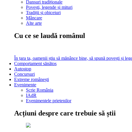
Dansuri tradiționale
Povești, legende și mituri
Tradiții și obiceiuri
Mâncare
Alte arte
Cu ce se laudă românul
În țara ta, oamenii știu să mănânce bine, să spună povești și leg
Comportament sănătos
Autostop
Concursuri
Extreme românești
Evenimente
Scrie România
IAdR
Evenimentele prietenilor
Acțiuni despre care trebuie să știi