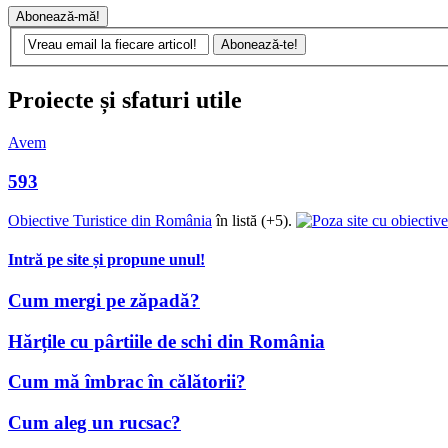
Proiecte și sfaturi utile
Avem
593
Obiective Turistice din România
în listă (+5).
Intră pe site și propune unul!
Cum mergi pe zăpadă?
Hărțile cu pârtiile de schi din România
Cum mă îmbrac în călătorii?
Cum aleg un rucsac?