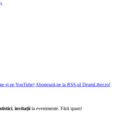
ne și pe YouTube!
Abonează-ne la RSS-ul DrumLiber.ro!
atistici
,
invitații
la evenimente. Fără spam!