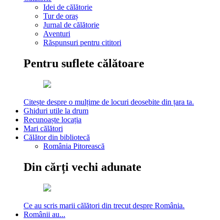
Idei de călătorie
Tur de oraș
Jurnal de călătorie
Aventuri
Răspunsuri pentru cititori
Pentru suflete călătoare
Citește despre o mulțime de locuri deosebite din țara ta.
Ghiduri utile la drum
Recunoaște locația
Mari călători
Călător din bibliotecă
România Pitorească
Din cărți vechi adunate
Ce au scris marii călători din trecut despre România.
Românii au...