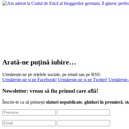
Arată-ne puțină iubire…
Urmărește-ne pe rețelele sociale, pe email sau pe RSS:
Urmărește-ne și pe Facebook!
Urmărește-ne și pe Twitter!
Urmărește-
Newsletter: vreau să fiu primul care află!
Înscrie-te ca să primești
sfaturi nepublicate
,
ghiduri în premieră
,
st