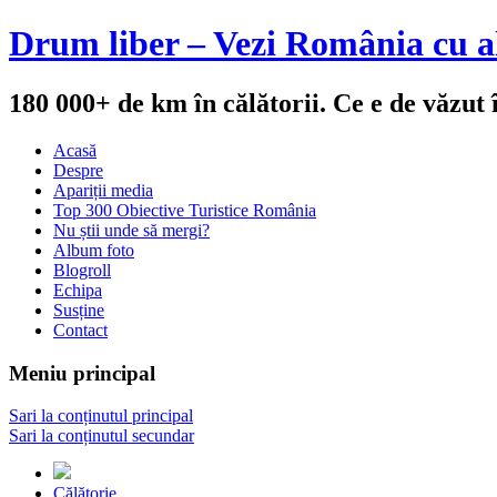
Drum liber – Vezi România cu al
180 000+ de km în călătorii. Ce e de văzut
Acasă
Despre
Apariții media
Top 300 Obiective Turistice România
Nu știi unde să mergi?
Album foto
Blogroll
Echipa
Susține
Contact
Meniu principal
Sari la conținutul principal
Sari la conținutul secundar
Călătorie