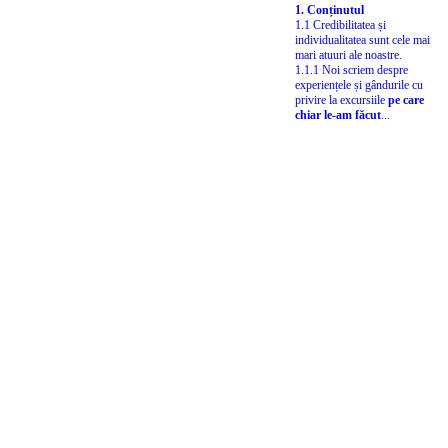
1. Conținutul
1.1 Credibilitatea și
individualitatea sunt cele mai
mari atuuri ale noastre.
1.1.1 Noi scriem despre
experiențele și gândurile cu
privire la excursiile
pe care
chiar le-am făcut
...