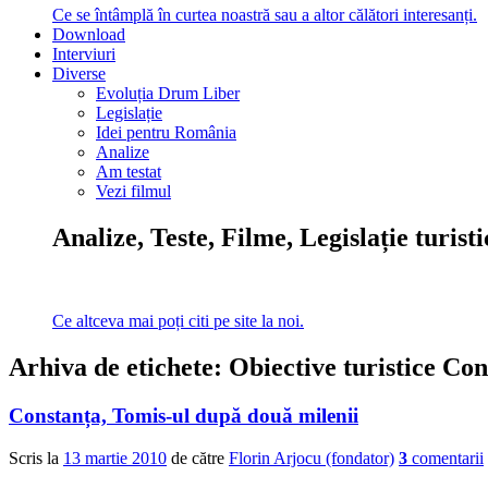
Ce se întâmplă în curtea noastră sau a altor călători interesanți.
Download
Interviuri
Diverse
Evoluția Drum Liber
Legislație
Idei pentru România
Analize
Am testat
Vezi filmul
Analize, Teste, Filme, Legislație turist
Ce altceva mai poți citi pe site la noi.
Arhiva de etichete:
Obiective turistice Con
Constanța, Tomis-ul după două milenii
Scris la
13 martie 2010
de către
Florin Arjocu (fondator)
3
comentarii