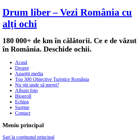
Drum liber – Vezi România cu
alți ochi
180 000+ de km în călătorii. Ce e de văzut
în România. Deschide ochii.
Acasă
Despre
Apariții media
Top 300 Obiective Turistice România
Nu știi unde să mergi?
Album foto
Blogroll
Echipa
Susține
Contact
Meniu principal
Sari la conținutul principal