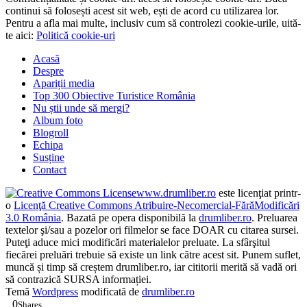
continui să folosești acest sit web, ești de acord cu utilizarea lor.
Pentru a afla mai multe, inclusiv cum să controlezi cookie-urile, uită-
te aici:
Politică cookie-uri
Acasă
Despre
Apariții media
Top 300 Obiective Turistice România
Nu știi unde să mergi?
Album foto
Blogroll
Echipa
Susține
Contact
www.drumliber.ro
este licenţiat printr-
o
Licenţă Creative Commons Atribuire-Necomercial-FărăModificări
3.0 România
. Bazată pe opera disponibilă la
drumliber.ro
. Preluarea
textelor şi/sau a pozelor ori filmelor se face DOAR cu citarea sursei.
Puteţi aduce mici modificări materialelor preluate. La sfârşitul
fiecărei preluări trebuie să existe un link către acest sit. Punem suflet,
muncă și timp să creștem drumliber.ro, iar cititorii merită să vadă ori
să contrazică SURSA informației.
Temă
Wordpress
modificată de
drumliber.ro
0
Shares