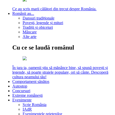
Ce au scris marii călători din trecut despre România.
Românii au...
Dansuri tradiționale
Povești, legende și mituri
Tradiții și obiceiuri
Mâncare
Alte arte
Cu ce se laudă românul
În țara ta, oamenii știu să mănânce bine, să spună povești și
legende, să poarte straiele populare, ori să cânte. Descoperă
cultura neamului tău!
Comportament sănătos
Autostop
Concursuri
Extreme românești
Evenimente
Scrie România
IAdR
Evenimentele prietenilor