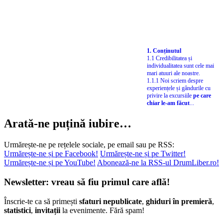
1. Conținutul
1.1 Credibilitatea și
individualitatea sunt cele mai
mari atuuri ale noastre.
1.1.1 Noi scriem despre
experiențele și gândurile cu
privire la excursiile
pe care
chiar le-am făcut
...
Arată-ne puțină iubire…
Urmărește-ne pe rețelele sociale, pe email sau pe RSS:
Urmărește-ne și pe Facebook!
Urmărește-ne și pe Twitter!
Urmărește-ne și pe YouTube!
Abonează-ne la RSS-ul DrumLiber.ro!
Newsletter: vreau să fiu primul care află!
Înscrie-te ca să primești
sfaturi nepublicate
,
ghiduri în premieră
,
statistici
,
invitații
la evenimente. Fără spam!