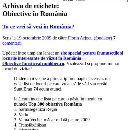
Arhiva de etichete:
Obiective în România
Tu ce vrei să vezi în România?
Scris la
19 octombrie 2009
de către
Florin Arjocu (fondator)
7
comentarii
Update: între timp am lansat un
site special pentru frumusețile și
locurile interesante de văzut în România –
ObiectiveTuristice.drumliber.ro
. Vizitează-l și propune-mi noi
locuri de vizitat!
O idee mai veche a prins aripi în noaptea aceasta: un
wish list de locuri pe care vreau să le văd sau revăd.
Sunt
Erau
74
acum
atunci.
Iată cum începe lista pe care o găsiți în meniu cu
numele
Top 300 obiective România
1. Sarmisegetuza Regia
2.
Vadu
3. Vama Veche, măcar o dată pe an:
2009
4.
Transfăgărășan