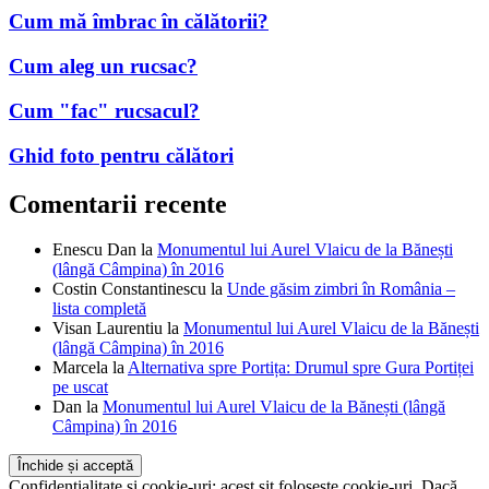
Cum mă îmbrac în călătorii?
Cum aleg un rucsac?
Cum "fac" rucsacul?
Ghid foto pentru călători
Comentarii recente
Enescu Dan
la
Monumentul lui Aurel Vlaicu de la Bănești
(lângă Câmpina) în 2016
Costin Constantinescu
la
Unde găsim zimbri în România –
lista completă
Visan Laurentiu
la
Monumentul lui Aurel Vlaicu de la Bănești
(lângă Câmpina) în 2016
Marcela
la
Alternativa spre Portița: Drumul spre Gura Portiței
pe uscat
Dan
la
Monumentul lui Aurel Vlaicu de la Bănești (lângă
Câmpina) în 2016
Confidențialitate și cookie-uri: acest sit folosește cookie-uri. Dacă