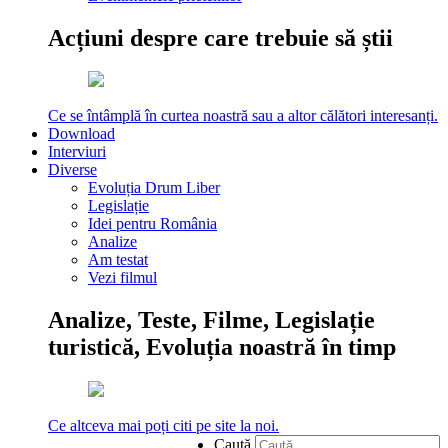
Acțiuni despre care trebuie să știi
Ce se întâmplă în curtea noastră sau a altor călători interesanți.
Download
Interviuri
Diverse
Evoluția Drum Liber
Legislație
Idei pentru România
Analize
Am testat
Vezi filmul
Analize, Teste, Filme, Legislație
turistică, Evoluția noastră în timp
Ce altceva mai poți citi pe site la noi.
Caută