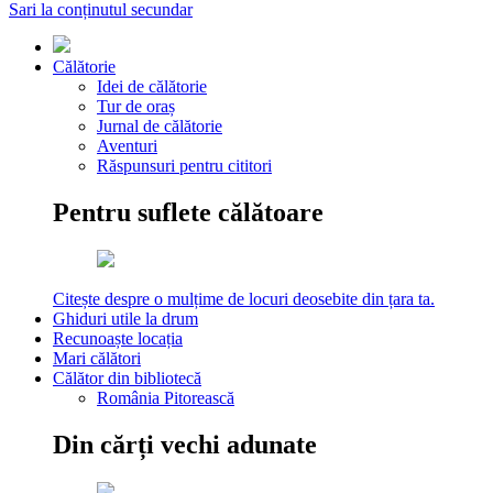
Sari la conținutul secundar
Călătorie
Idei de călătorie
Tur de oraș
Jurnal de călătorie
Aventuri
Răspunsuri pentru cititori
Pentru suflete călătoare
Citește despre o mulțime de locuri deosebite din țara ta.
Ghiduri utile la drum
Recunoaște locația
Mari călători
Călător din bibliotecă
România Pitorească
Din cărți vechi adunate