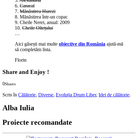
5.
Alexandria
6.
Caracal
7.
Mănăstirea Hurezi
8. Mănăstirea într-un copac
9. Cheile Nerei, anual: 2009
10.
Cheile Oltețului
…
Aici găsești mai multe
obiective din România
ajută-mă
să completăm lista.
Florin
Share and Enjoy !
0
Shares
0
0
Scris în
Călătorie
,
Diverse
,
Evoluția Drum Liber
,
Idei de călătorie
.
Alba Iulia
Proiecte recomandate