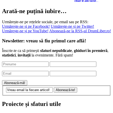
experiențele și gândurile cu
privire la excursiile
pe care
chiar le-am făcut
...
Arată-ne puțină iubire…
Urmărește-ne pe rețelele sociale, pe email sau pe RSS:
Urmărește-ne și pe Facebook!
Urmărește-ne și pe Twitter!
Urmărește-ne și pe YouTube!
Abonează-ne la RSS-ul DrumLiber.ro!
Newsletter: vreau să fiu primul care află!
Înscrie-te ca să primești
sfaturi nepublicate
,
ghiduri în premieră
,
statistici
,
invitații
la evenimente. Fără spam!