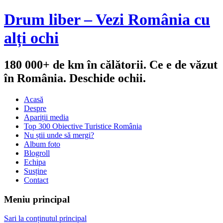
Drum liber – Vezi România cu
alți ochi
180 000+ de km în călătorii. Ce e de văzut
în România. Deschide ochii.
Acasă
Despre
Apariții media
Top 300 Obiective Turistice România
Nu știi unde să mergi?
Album foto
Blogroll
Echipa
Susține
Contact
Meniu principal
Sari la conținutul principal