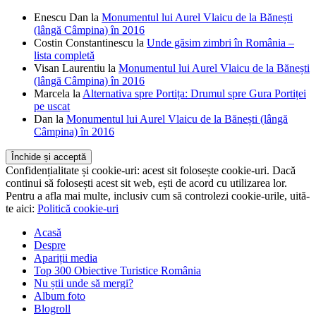
Comentarii recente
Enescu Dan
la
Monumentul lui Aurel Vlaicu de la Bănești
(lângă Câmpina) în 2016
Costin Constantinescu
la
Unde găsim zimbri în România –
lista completă
Visan Laurentiu
la
Monumentul lui Aurel Vlaicu de la Bănești
(lângă Câmpina) în 2016
Marcela
la
Alternativa spre Portița: Drumul spre Gura Portiței
pe uscat
Dan
la
Monumentul lui Aurel Vlaicu de la Bănești (lângă
Câmpina) în 2016
Confidențialitate și cookie-uri: acest sit folosește cookie-uri. Dacă
continui să folosești acest sit web, ești de acord cu utilizarea lor.
Pentru a afla mai multe, inclusiv cum să controlezi cookie-urile, uită-
te aici:
Politică cookie-uri
Acasă
Despre
Apariții media
Top 300 Obiective Turistice România
Nu știi unde să mergi?