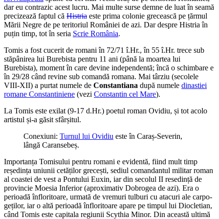
dar eu contrazic acest lucru. Mai multe surse demne de luat în seamă
precizează faptul că
Histria
este prima colonie grecească pe țărmul
Mării Negre de pe teritoriul României de azi. Dar despre Histria în
puțin timp, tot în seria
Scrie România
.
Tomis a fost cucerit de romani în 72/71 î.Hr., în 55 î.Hr. trece sub
stăpânirea lui Burebista pentru 11 ani (până la moartea lui
Burebista), moment în care devine independentă; încă o schimbare e
în 29/28 când revine sub comandă romana. Mai târziu (secolele
VIII-XII) a purtat numele de
Constantiana
după numele
dinastiei
romane Constantiniene
(vezi
Constantin cel Mare
).
La Tomis este exilat (9-17 d.Hr.) poetul roman Ovidiu, și tot acolo
artistul și-a găsit sfârșitul.
Conexiuni:
Turnul lui Ovidiu
este în Caraș-Severin,
lângă Caransebeș.
Importanța Tomisului pentru romani e evidentă, fiind mult timp
reședința uniunii cetăților grecești, sediul comandantul militar roman
al coastei de vest a Pontului Euxin, iar din secolul II resedință de
provincie Moesia Inferior (aproximativ Dobrogea de azi). Era o
perioadă înfloritoare, urmată de vremuri tulburi cu atacuri ale carpo-
geților, iar o altă perioadă înfloritoare apare pe timpul lui Diocletian,
când Tomis este capitala regiunii Scythia Minor. Din această ultimă