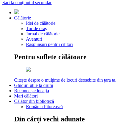
Sari la conținutul secundar
Călătorie
Idei de călătorie
Tur de oraș
Jurnal de călătorie
Aventuri
Răspunsuri pentru cititori
Pentru suflete călătoare
Citește despre o mulțime de locuri deosebite din țara ta.
Ghiduri utile la drum
Recunoaște locația
Mari călători
Călător din bibliotecă
România Pitorească
Din cărți vechi adunate