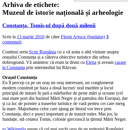
Arhiva de etichete:
Muzeul de istorie națională și arheologie
Constanța, Tomis-ul după două milenii
Scris la
13 martie 2010
de către
Florin Arjocu (fondator)
3
comentarii
Continui seria
Scrie România
cu a vă arata o altă viziune asupra
orașului Constanța și a câtorva obiective turistice din urbea
dobrogeană. Vă amintesc că eram la drum cu
Elena
și aveam
cazare
la Constanta
prin intermediul lui Răzvan.
Orașul Constanța
Eu îl percep ca pe un oraș un oraș interesant, un conglomerat
modern construit pe baza a două lucruri: nod maritim și locul
principal de intrare în țară a mărfurilor de peste mări și oceane (cel
mai mare port din bazinul Mării Negre și al patrulea din Europa), dar
și ca loc de pornire a traseelor turistice de vară pentru cei care merg
la mare. Majoritatea celor care ajung pe litoral vor trece prin
Constanța, deci e punct important și de tranzit rutier. Mai jos, la
fundație, stă cetatea Tomis, colonie grecească la țărmul Mării Negre.
ro.Wikipedia
spune că cel mai vechi oraș de pe teritoriul României,