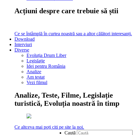
Acțiuni despre care trebuie să știi
Ce se întâmplă în curtea noastră sau a altor călători interesanți.
Download
Interviuri
Diverse
Evoluția Drum Liber
Legislație
Idei pentru România
Analize
Am testat
Vezi filmul
Analize, Teste, Filme, Legislație
turistică, Evoluția noastră în timp
Ce altceva mai poți citi pe site la noi.
Caută