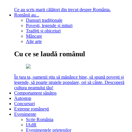
Ce au scris marii călători din trecut despre România.
Românii au...
Dansuri tradiționale
Povești, legende și mituri
Tradiții și obiceiuri
Mâncare
Alte arte
Cu ce se laudă românul
În țara ta, oamenii știu să mănânce bine, să spună povești și
legende, să poarte straiele populare, ori să cânte. Descoperă
cultura neamului tău!
Comportament sănătos
Autostop
Concursuri
Extreme românești
Evenimente
Scrie România
IAdR
Evenimentele prietenilor