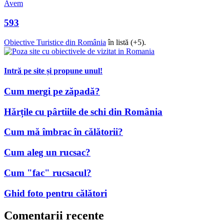
Proiecte și sfaturi utile
Avem
593
Obiective Turistice din România
în listă (+5).
Intră pe site și propune unul!
Cum mergi pe zăpadă?
Hărțile cu pârtiile de schi din România
Cum mă îmbrac în călătorii?
Cum aleg un rucsac?
Cum "fac" rucsacul?
Ghid foto pentru călători