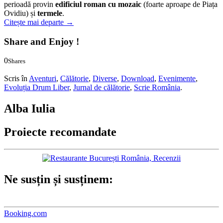
perioadă provin
edificiul roman cu mozaic
(foarte aproape de Piața
Ovidiu) și
termele
.
Citește mai departe
→
Share and Enjoy !
0
Shares
0
0
Scris în
Aventuri
,
Călătorie
,
Diverse
,
Download
,
Evenimente
,
Evoluția Drum Liber
,
Jurnal de călătorie
,
Scrie România
.
Alba Iulia
Proiecte recomandate
Ne susțin și susținem:
Booking.com