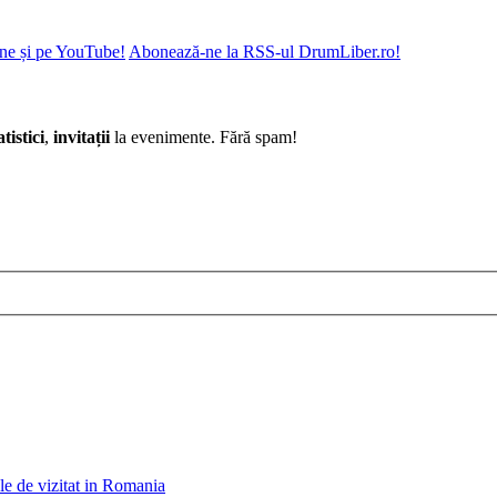
ne și pe YouTube!
Abonează-ne la RSS-ul DrumLiber.ro!
atistici
,
invitații
la evenimente. Fără spam!