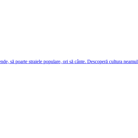
ende, să poarte straiele populare, ori să cânte. Descoperă cultura neamul