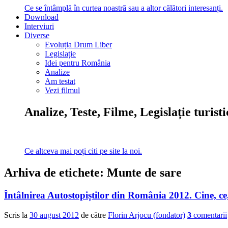
Ce se întâmplă în curtea noastră sau a altor călători interesanți.
Download
Interviuri
Diverse
Evoluția Drum Liber
Legislație
Idei pentru România
Analize
Am testat
Vezi filmul
Analize, Teste, Filme, Legislație turist
Ce altceva mai poți citi pe site la noi.
Arhiva de etichete:
Munte de sare
Întâlnirea Autostopiștilor din România 2012. Cine, c
Scris la
30 august 2012
de către
Florin Arjocu (fondator)
3
comentarii