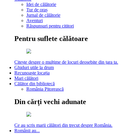
Idei de călătorie
Tur de oraș
Jurnal de călătorie
Aventuri
Răspunsuri pentru cititori
Pentru suflete călătoare
Citește despre o mulțime de locuri deosebite din țara ta.
Ghiduri utile la drum
Recunoaște locația
Mari călători
Călător din bibliotecă
România Pitorească
Din cărți vechi adunate
Ce au scris marii călători din trecut despre România.
Românii au...