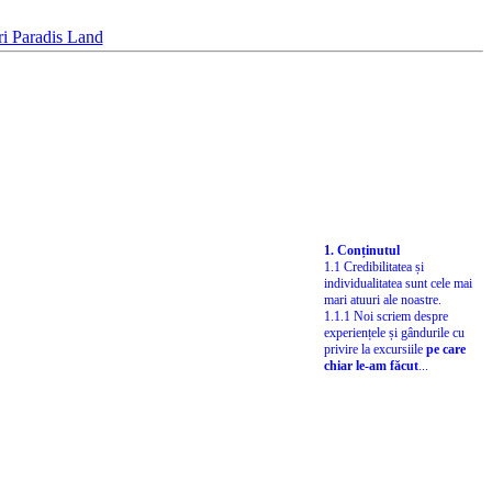
1. Conținutul
1.1 Credibilitatea și
individualitatea sunt cele mai
mari atuuri ale noastre.
1.1.1 Noi scriem despre
experiențele și gândurile cu
privire la excursiile
pe care
chiar le-am făcut
...