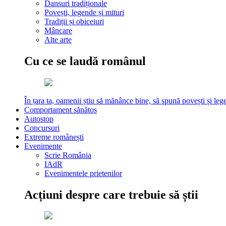
Dansuri tradiționale
Povești, legende și mituri
Tradiții și obiceiuri
Mâncare
Alte arte
Cu ce se laudă românul
În țara ta, oamenii știu să mănânce bine, să spună povești și leg
Comportament sănătos
Autostop
Concursuri
Extreme românești
Evenimente
Scrie România
IAdR
Evenimentele prietenilor
Acțiuni despre care trebuie să știi