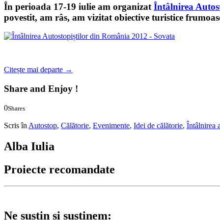
În perioada 17-19 iulie am organizat
Întâlnirea Auto
povestit, am râs, am vizitat obiective turistice frumoas
Citește mai departe
→
Share and Enjoy !
0
Shares
0
0
Scris în
Autostop
,
Călătorie
,
Evenimente
,
Idei de călătorie
,
Întâlnirea
Alba Iulia
Proiecte recomandate
Ne susțin și susținem: