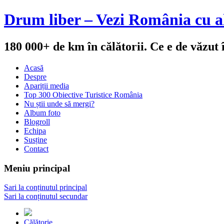
Drum liber – Vezi România cu al
180 000+ de km în călătorii. Ce e de văzut
Acasă
Despre
Apariții media
Top 300 Obiective Turistice România
Nu știi unde să mergi?
Album foto
Blogroll
Echipa
Susține
Contact
Meniu principal
Sari la conținutul principal
Sari la conținutul secundar
Călătorie