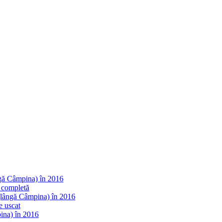
ngă Câmpina) în 2016
 completă
(lângă Câmpina) în 2016
e uscat
ina) în 2016