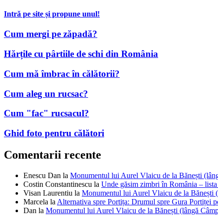
Intră pe site și propune unul!
Cum mergi pe zăpadă?
Hărțile cu pârtiile de schi din România
Cum mă îmbrac în călătorii?
Cum aleg un rucsac?
Cum "fac" rucsacul?
Ghid foto pentru călători
Comentarii recente
Enescu Dan
la
Monumentul lui Aurel Vlaicu de la Bănești (lâ
Costin Constantinescu
la
Unde găsim zimbri în România – lista
Visan Laurentiu
la
Monumentul lui Aurel Vlaicu de la Bănești 
Marcela
la
Alternativa spre Portița: Drumul spre Gura Portiței p
Dan
la
Monumentul lui Aurel Vlaicu de la Bănești (lângă Câmp