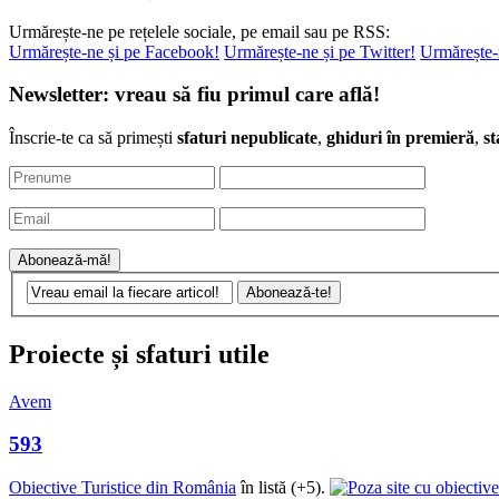
Urmărește-ne pe rețelele sociale, pe email sau pe RSS:
Urmărește-ne și pe Facebook!
Urmărește-ne și pe Twitter!
Urmărește-
Newsletter: vreau să fiu primul care află!
Înscrie-te ca să primești
sfaturi nepublicate
,
ghiduri în premieră
,
st
Proiecte și sfaturi utile
Avem
593
Obiective Turistice din România
în listă (+5).