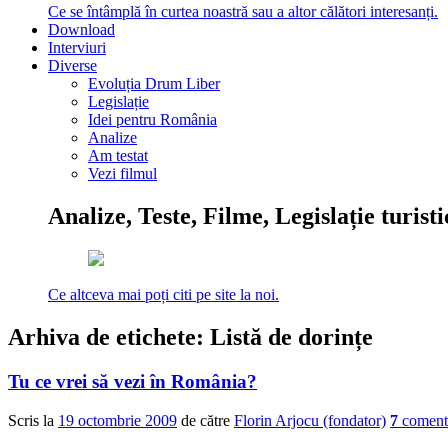
Ce se întâmplă în curtea noastră sau a altor călători interesanți.
Download
Interviuri
Diverse
Evoluția Drum Liber
Legislație
Idei pentru România
Analize
Am testat
Vezi filmul
Analize, Teste, Filme, Legislație turist
Ce altceva mai poți citi pe site la noi.
Arhiva de etichete:
Listă de dorințe
Tu ce vrei să vezi în România?
Scris la
19 octombrie 2009
de către
Florin Arjocu (fondator)
7
comenta