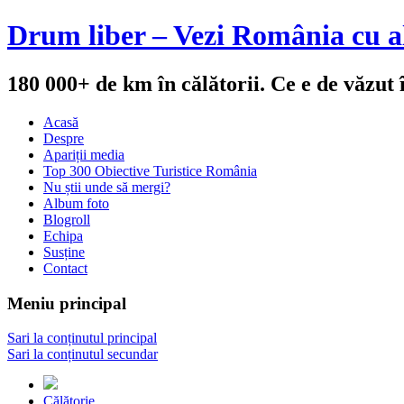
Drum liber – Vezi România cu al
180 000+ de km în călătorii. Ce e de văzut
Acasă
Despre
Apariții media
Top 300 Obiective Turistice România
Nu știi unde să mergi?
Album foto
Blogroll
Echipa
Susține
Contact
Meniu principal
Sari la conținutul principal
Sari la conținutul secundar
Călătorie