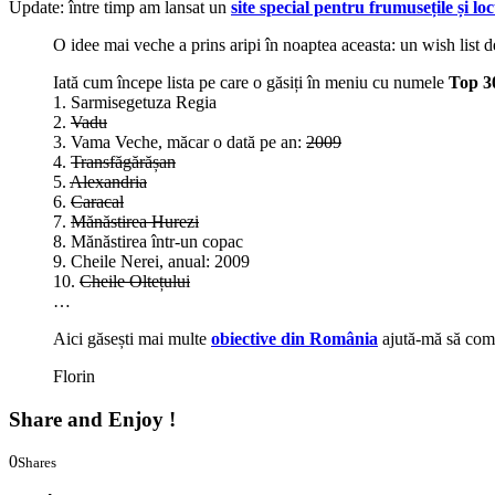
Update: între timp am lansat un
site special pentru frumusețile și l
O idee mai veche a prins aripi în noaptea aceasta: un wish list d
Iată cum începe lista pe care o găsiți în meniu cu numele
Top 3
1. Sarmisegetuza Regia
2.
Vadu
3. Vama Veche, măcar o dată pe an:
2009
4.
Transfăgărășan
5.
Alexandria
6.
Caracal
7.
Mănăstirea Hurezi
8. Mănăstirea într-un copac
9. Cheile Nerei, anual: 2009
10.
Cheile Oltețului
…
Aici găsești mai multe
obiective din România
ajută-mă să comp
Florin
Share and Enjoy !
0
Shares
0
0