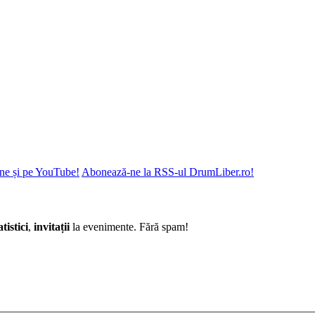
ne și pe YouTube!
Abonează-ne la RSS-ul DrumLiber.ro!
atistici
,
invitații
la evenimente. Fără spam!