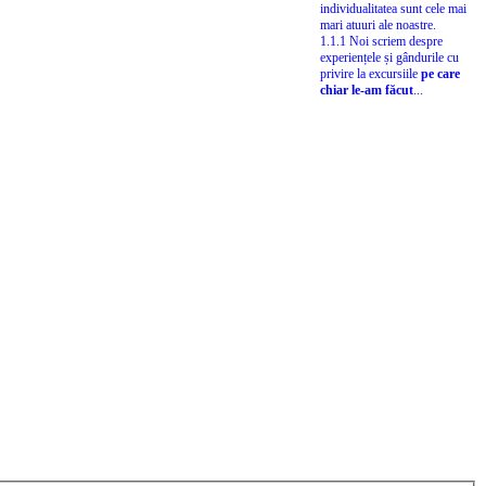
individualitatea sunt cele mai
mari atuuri ale noastre.
1.1.1 Noi scriem despre
experiențele și gândurile cu
privire la excursiile
pe care
chiar le-am făcut
...