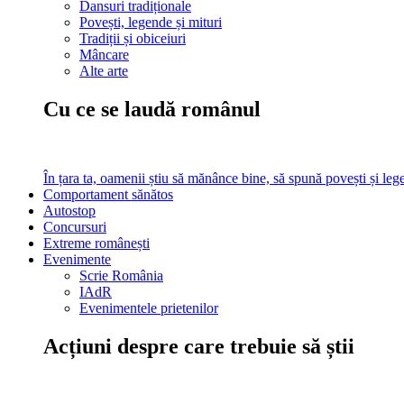
Dansuri tradiționale
Povești, legende și mituri
Tradiții și obiceiuri
Mâncare
Alte arte
Cu ce se laudă românul
În țara ta, oamenii știu să mănânce bine, să spună povești și leg
Comportament sănătos
Autostop
Concursuri
Extreme românești
Evenimente
Scrie România
IAdR
Evenimentele prietenilor
Acțiuni despre care trebuie să știi