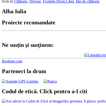
Scris în
Călătorie
,
Diverse
,
Evoluția Drum Liber
,
Idei de călătorie
.
Alba Iulia
Proiecte recomandate
Ne susțin și susținem:
Booking.com
Parteneri la drum
Codul de etică. Click pentru a-l citi