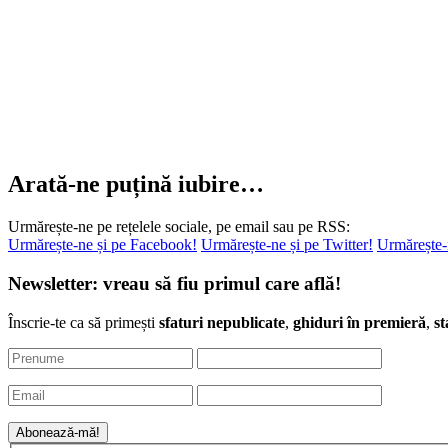
Arată-ne puțină iubire…
Urmărește-ne pe rețelele sociale, pe email sau pe RSS:
Urmărește-ne și pe Facebook!
Urmărește-ne și pe Twitter!
Urmărește-
Newsletter: vreau să fiu primul care află!
Înscrie-te ca să primești
sfaturi nepublicate
,
ghiduri în premieră
,
st