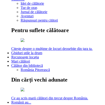
Idei de călătorie
Tur de oraș
Jurnal de călătorie
Aventuri
Răspunsuri pentru cititori
Pentru suflete călătoare
Citește despre o mulțime de locuri deosebite din țara ta.
Ghiduri utile la drum
Recunoaște locația
Mari călători
Călător din bibliotecă
România Pitorească
Din cărți vechi adunate
Ce au scris marii călători din trecut despre România.
Românii au...