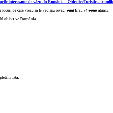
ocurile interesante de văzut în România – ObiectiveTuristice.drumlib
e locuri pe care vreau să le văd sau revăd.
Sunt
Erau
74
acum
atunci.
00 obiective România
letăm lista.