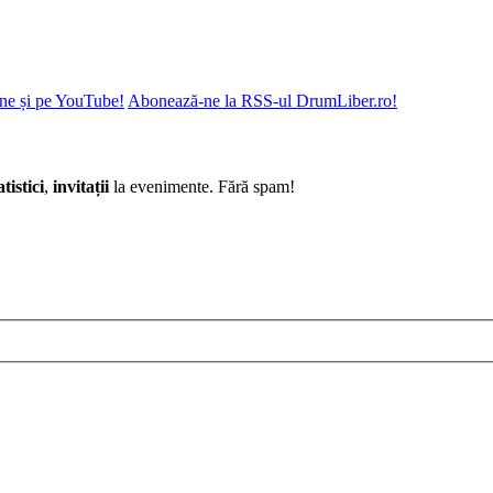
ne și pe YouTube!
Abonează-ne la RSS-ul DrumLiber.ro!
atistici
,
invitații
la evenimente. Fără spam!