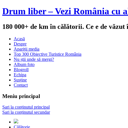
Drum liber – Vezi România cu al
180 000+ de km în călătorii. Ce e de văzut
Acasă
Despre
Apariții media
Top 300 Obiective Turistice România
Nu știi unde să mergi?
Album foto
Blogroll
Echipa
Susține
Contact
Meniu principal
Sari la conținutul principal
Sari la conținutul secundar
Călătorie