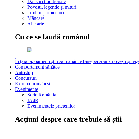
Dansuri tradiționale
Povești, legende și mituri
Tradiții și obiceiuri
Mâncare
Alte arte
Cu ce se laudă românul
În țara ta, oamenii știu să mănânce bine, să spună povești și leg
Comportament sănătos
Autostop
Concursuri
Extreme românești
Evenimente
Scrie România
IAdR
Evenimentele prietenilor
Acțiuni despre care trebuie să știi