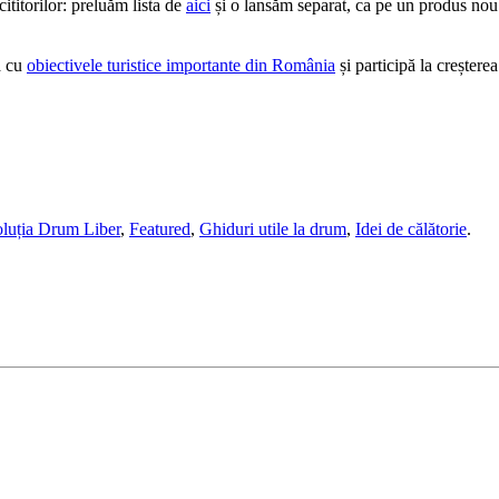
titorilor: preluăm lista de
aici
și o lansăm separat, ca pe un produs nou
a cu
obiectivele turistice importante din România
și participă la creșterea
luția Drum Liber
,
Featured
,
Ghiduri utile la drum
,
Idei de călătorie
.