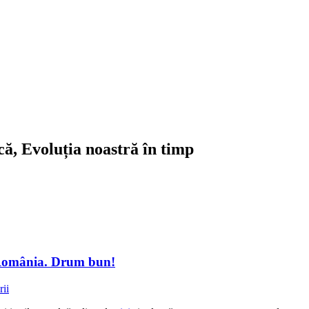
ică, Evoluția noastră în timp
in România. Drum bun!
ii