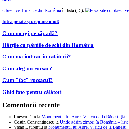
Obiective Turistice din România
în listă (+5).
Intră pe site și propune unul!
Cum mergi pe zăpadă?
Hărțile cu pârtiile de schi din România
Cum mă îmbrac în călătorii?
Cum aleg un rucsac?
Cum "fac" rucsacul?
Ghid foto pentru călători
Comentarii recente
Enescu Dan
la
Monumentul lui Aurel Vlaicu de la Bănești (lâ
Costin Constantinescu
la
Unde găsim zimbri în România – lista
Visan Laurentiu
la
Monumentul lui Aurel Vlaicu de la Bănești 