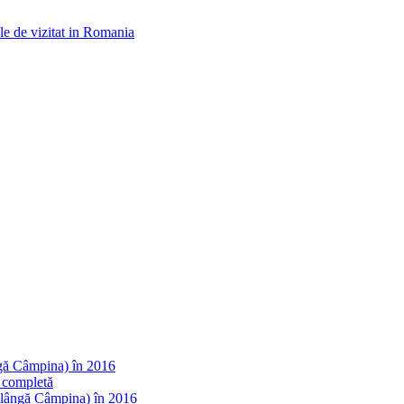
ngă Câmpina) în 2016
 completă
(lângă Câmpina) în 2016