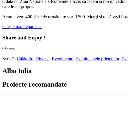
Odată cu Ziua Națională a României am zis că facem și noi un cadou ci
care le-ați propus.
Acum avem 400 și zilele următoare vor fi 500. Mergi și tu să vezi list
Citește mai departe
→
Share and Enjoy !
0
Shares
0
0
Scris în
Călătorie
,
Diverse
,
Evenimente
,
Evenimentele prietenilor
,
Evo
Alba Iulia
Proiecte recomandate