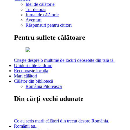
Idei de călătorie
Tur de oraș
Jurnal de călătorie
Aventuri
Răspunsuri pentru cititori
Pentru suflete călătoare
Citește despre o mulțime de locuri deosebite din țara ta.
Ghiduri utile la drum
Recunoaște locația
Mari călători
Călător din bibliotecă
România Pitorească
Din cărți vechi adunate
Ce au scris marii călători din trecut despre România.
Românii au...