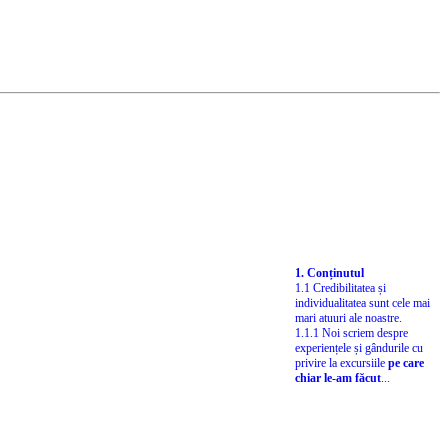
1. Conținutul
1.1 Credibilitatea și
individualitatea sunt cele mai
mari atuuri ale noastre.
1.1.1 Noi scriem despre
experiențele și gândurile cu
privire la excursiile
pe care
chiar le-am făcut
...