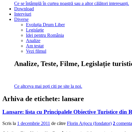
Ce se întâmplă în curtea noastră sau a altor călători interesanți.
Download
Interviuri
Diverse
Evoluția Drum Liber
Legislație
Idei pentru România
Analize
Am testat
Vezi filmul
Analize, Teste, Filme, Legislație turist
Ce altceva mai poți citi pe site la noi.
Arhiva de etichete:
lansare
Lansare: lista cu Principalele Obiective Turistice d
Scris la
1 decembrie 2011
de către
Florin Arjocu (fondator)
2
comentar