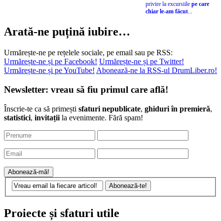
privire la excursiile
pe care
chiar le-am făcut
...
Arată-ne puțină iubire…
Urmărește-ne pe rețelele sociale, pe email sau pe RSS:
Urmărește-ne și pe Facebook!
Urmărește-ne și pe Twitter!
Urmărește-ne și pe YouTube!
Abonează-ne la RSS-ul DrumLiber.ro!
Newsletter: vreau să fiu primul care află!
Înscrie-te ca să primești
sfaturi nepublicate
,
ghiduri în premieră
,
statistici
,
invitații
la evenimente. Fără spam!
Proiecte și sfaturi utile