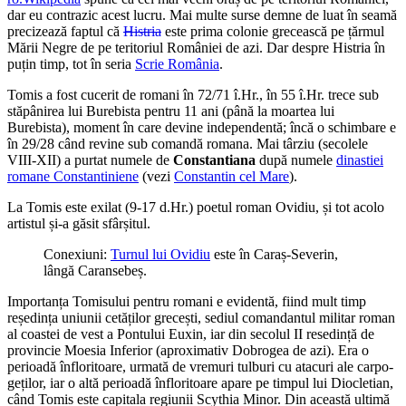
dar eu contrazic acest lucru. Mai multe surse demne de luat în seamă
precizează faptul că
Histria
este prima colonie grecească pe țărmul
Mării Negre de pe teritoriul României de azi. Dar despre Histria în
puțin timp, tot în seria
Scrie România
.
Tomis a fost cucerit de romani în 72/71 î.Hr., în 55 î.Hr. trece sub
stăpânirea lui Burebista pentru 11 ani (până la moartea lui
Burebista), moment în care devine independentă; încă o schimbare e
în 29/28 când revine sub comandă romana. Mai târziu (secolele
VIII-XII) a purtat numele de
Constantiana
după numele
dinastiei
romane Constantiniene
(vezi
Constantin cel Mare
).
La Tomis este exilat (9-17 d.Hr.) poetul roman Ovidiu, și tot acolo
artistul și-a găsit sfârșitul.
Conexiuni:
Turnul lui Ovidiu
este în Caraș-Severin,
lângă Caransebeș.
Importanța Tomisului pentru romani e evidentă, fiind mult timp
reședința uniunii cetăților grecești, sediul comandantul militar roman
al coastei de vest a Pontului Euxin, iar din secolul II resedință de
provincie Moesia Inferior (aproximativ Dobrogea de azi). Era o
perioadă înfloritoare, urmată de vremuri tulburi cu atacuri ale carpo-
geților, iar o altă perioadă înfloritoare apare pe timpul lui Diocletian,
când Tomis este capitala regiunii Scythia Minor. Din această ultimă