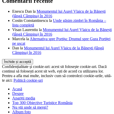
Comentarii recente
Enescu Dan
la
Monumentul lui Aurel Vlaicu de la Bănești
(lângă Câmpina) în 2016
Costin Constantinescu
la
Unde găsim zimbri în România –
lista completă
Visan Laurentiu
la
Monumentul lui Aurel Vlaicu de la Bănești
(lângă Câmpina) în 2016
Marcela
la
Alternativa spre Portița: Drumul spre Gura Portiței
pe uscat
Dan
la
Monumentul lui Aurel Vlaicu de la Bănești (lângă
Câmpina) în 2016
Confidențialitate și cookie-uri: acest sit folosește cookie-uri. Dacă
continui să folosești acest sit web, ești de acord cu utilizarea lor.
Pentru a afla mai multe, inclusiv cum să controlezi cookie-urile, uită-
te aici:
Politică cookie-uri
Acasă
Despre
Apariții media
Top 300 Obiective Turistice România
Nu știi unde să mergi?
Album foto