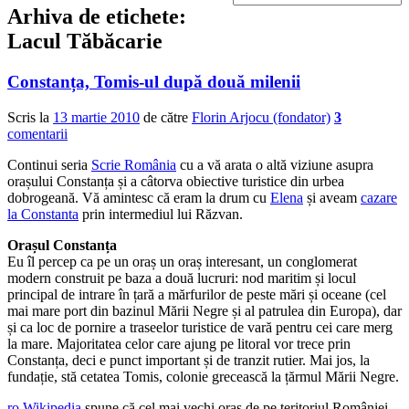
Arhiva de etichete:
Lacul Tăbăcarie
Constanța, Tomis-ul după două milenii
Scris la
13 martie 2010
de către
Florin Arjocu (fondator)
3
comentarii
Continui seria
Scrie România
cu a vă arata o altă viziune asupra
orașului Constanța și a câtorva obiective turistice din urbea
dobrogeană. Vă amintesc că eram la drum cu
Elena
și aveam
cazare
la Constanta
prin intermediul lui Răzvan.
Orașul Constanța
Eu îl percep ca pe un oraș un oraș interesant, un conglomerat
modern construit pe baza a două lucruri: nod maritim și locul
principal de intrare în țară a mărfurilor de peste mări și oceane (cel
mai mare port din bazinul Mării Negre și al patrulea din Europa), dar
și ca loc de pornire a traseelor turistice de vară pentru cei care merg
la mare. Majoritatea celor care ajung pe litoral vor trece prin
Constanța, deci e punct important și de tranzit rutier. Mai jos, la
fundație, stă cetatea Tomis, colonie grecească la țărmul Mării Negre.
ro.Wikipedia
spune că cel mai vechi oraș de pe teritoriul României,