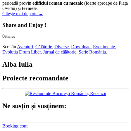
perioadă provin
edificiul roman cu mozaic
(foarte aproape de Piața
Ovidiu) și
termele
.
Citește mai departe
→
Share and Enjoy !
0
Shares
0
0
Scris în
Aventuri
,
Călătorie
,
Diverse
,
Download
,
Evenimente
,
Evoluția Drum Liber
,
Jurnal de călătorie
,
Scrie România
.
Alba Iulia
Proiecte recomandate
Ne susțin și susținem:
Booking.com