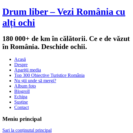
Drum liber – Vezi România cu
alți ochi
180 000+ de km în călătorii. Ce e de văzut
în România. Deschide ochii.
Acasă
Despre
Apariții media
Top 300 Obiective Turistice România
Nu știi unde să mergi?
Album foto
Blogroll
Echipa
Susține
Contact
Meniu principal
Sari la conținutul principal