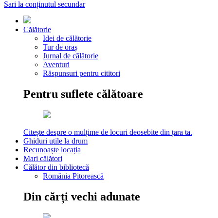
Sari la conținutul secundar
Călătorie
Idei de călătorie
Tur de oraș
Jurnal de călătorie
Aventuri
Răspunsuri pentru cititori
Pentru suflete călătoare
Citește despre o mulțime de locuri deosebite din țara ta.
Ghiduri utile la drum
Recunoaște locația
Mari călători
Călător din bibliotecă
România Pitorească
Din cărți vechi adunate