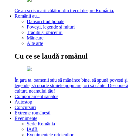
Ce au scris marii călători din trecut despre România.
Românii au...
Dansuri tradiționale
Povești, legende și mituri
Tradiții și obiceiuri
Mâncare
Alte arte
Cu ce se laudă românul
În țara ta, oamenii știu să mănânce bine, să spună povești și
legende, să poarte straiele populare, ori să cânte. Descoperă
cultura neamului tău!
Comportament sănătos
Autostop
Concursuri
Extreme românești
Evenimente
Scrie România
IAdR
Evenimentele prietenilor