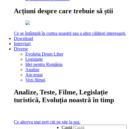
Acțiuni despre care trebuie să știi
Ce se întâmplă în curtea noastră sau a altor călători interesanți.
Download
Interviuri
Diverse
Evoluția Drum Liber
Legislație
Idei pentru România
Analize
Am testat
Vezi filmul
Analize, Teste, Filme, Legislație
turistică, Evoluția noastră în timp
Ce altceva mai poți citi pe site la noi.
Caută