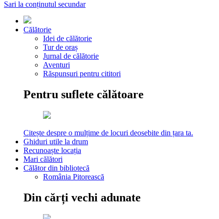
Sari la conținutul secundar
Călătorie
Idei de călătorie
Tur de oraș
Jurnal de călătorie
Aventuri
Răspunsuri pentru cititori
Pentru suflete călătoare
Citește despre o mulțime de locuri deosebite din țara ta.
Ghiduri utile la drum
Recunoaște locația
Mari călători
Călător din bibliotecă
România Pitorească
Din cărți vechi adunate