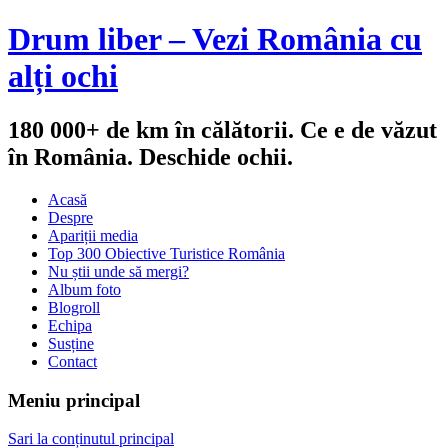
Drum liber – Vezi România cu
alți ochi
180 000+ de km în călătorii. Ce e de văzut
în România. Deschide ochii.
Acasă
Despre
Apariții media
Top 300 Obiective Turistice România
Nu știi unde să mergi?
Album foto
Blogroll
Echipa
Susține
Contact
Meniu principal
Sari la conținutul principal