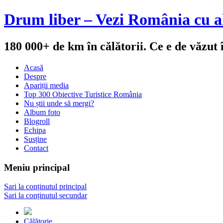
Drum liber – Vezi România cu al
180 000+ de km în călătorii. Ce e de văzut
Acasă
Despre
Apariții media
Top 300 Obiective Turistice România
Nu știi unde să mergi?
Album foto
Blogroll
Echipa
Susține
Contact
Meniu principal
Sari la conținutul principal
Sari la conținutul secundar
Călătorie