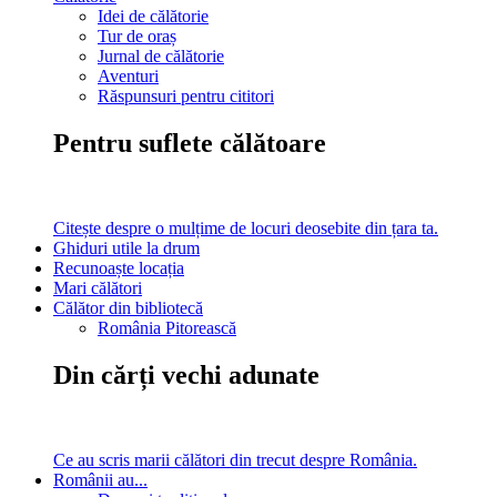
Idei de călătorie
Tur de oraș
Jurnal de călătorie
Aventuri
Răspunsuri pentru cititori
Pentru suflete călătoare
Citește despre o mulțime de locuri deosebite din țara ta.
Ghiduri utile la drum
Recunoaște locația
Mari călători
Călător din bibliotecă
România Pitorească
Din cărți vechi adunate
Ce au scris marii călători din trecut despre România.
Românii au...