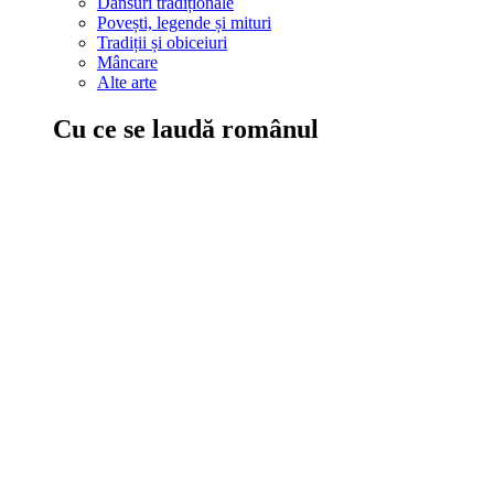
Dansuri tradiționale
Povești, legende și mituri
Tradiții și obiceiuri
Mâncare
Alte arte
Cu ce se laudă românul
În țara ta, oamenii știu să mănânce bine, să spună povești și leg
Comportament sănătos
Autostop
Concursuri
Extreme românești
Evenimente
Scrie România
IAdR
Evenimentele prietenilor
Acțiuni despre care trebuie să știi