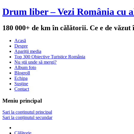
Drum liber – Vezi România cu al
180 000+ de km în călătorii. Ce e de văzut
Acasă
Despre
Apariții media
Top 300 Obiective Turistice România
Nu știi unde să mergi?
Album foto
Blogroll
Echipa
Susține
Contact
Meniu principal
Sari la conținutul principal
Sari la conținutul secundar
Călătorie