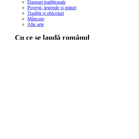
Dansuri tradiționale
Povești, legende și mituri
Tradiții și obiceiuri
Mâncare
Alte arte
Cu ce se laudă românul
În țara ta, oamenii știu să mănânce bine, să spună povești și leg
Comportament sănătos
Autostop
Concursuri
Extreme românești
Evenimente
Scrie România
IAdR
Evenimentele prietenilor
Acțiuni despre care trebuie să știi