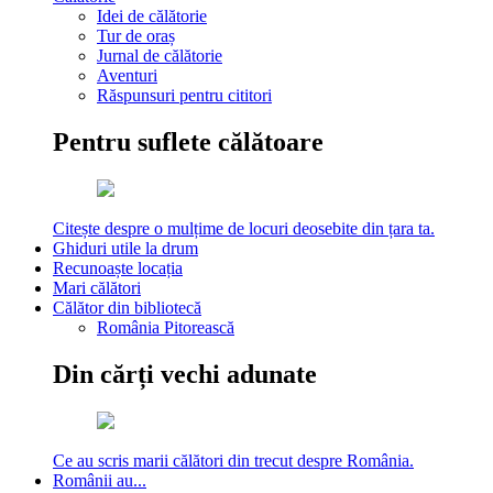
Idei de călătorie
Tur de oraș
Jurnal de călătorie
Aventuri
Răspunsuri pentru cititori
Pentru suflete călătoare
Citește despre o mulțime de locuri deosebite din țara ta.
Ghiduri utile la drum
Recunoaște locația
Mari călători
Călător din bibliotecă
România Pitorească
Din cărți vechi adunate
Ce au scris marii călători din trecut despre România.
Românii au...