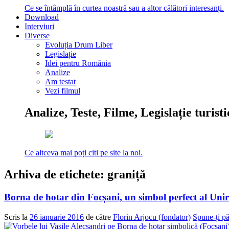
Ce se întâmplă în curtea noastră sau a altor călători interesanți.
Download
Interviuri
Diverse
Evoluția Drum Liber
Legislație
Idei pentru România
Analize
Am testat
Vezi filmul
Analize, Teste, Filme, Legislație turist
Ce altceva mai poți citi pe site la noi.
Arhiva de etichete:
graniță
Borna de hotar din Focșani, un simbol perfect al Unir
Scris la
26 ianuarie 2016
de către
Florin Arjocu (fondator)
Spune-ți pă