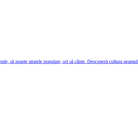
ende, să poarte straiele populare, ori să cânte. Descoperă cultura neamul