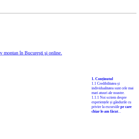
1. Conținutul
1.1 Credibilitatea și
individualitatea sunt cele mai
mari atuuri ale noastre.
1.1.1 Noi scriem despre
experiențele și gândurile cu
privire la excursiile
pe care
chiar le-am făcut
...