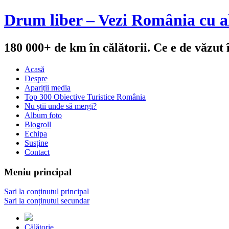
Drum liber – Vezi România cu al
180 000+ de km în călătorii. Ce e de văzut
Acasă
Despre
Apariții media
Top 300 Obiective Turistice România
Nu știi unde să mergi?
Album foto
Blogroll
Echipa
Susține
Contact
Meniu principal
Sari la conținutul principal
Sari la conținutul secundar
Călătorie