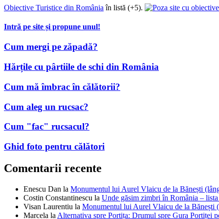
Intră pe site și propune unul!
Cum mergi pe zăpadă?
Hărțile cu pârtiile de schi din România
Cum mă îmbrac în călătorii?
Cum aleg un rucsac?
Cum "fac" rucsacul?
Ghid foto pentru călători
Comentarii recente
Enescu Dan
la
Monumentul lui Aurel Vlaicu de la Bănești (lâ
Costin Constantinescu
la
Unde găsim zimbri în România – lista
Visan Laurentiu
la
Monumentul lui Aurel Vlaicu de la Bănești 
Marcela
la
Alternativa spre Portița: Drumul spre Gura Portiței p
Dan
la
Monumentul lui Aurel Vlaicu de la Bănești (lângă Câmp