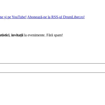
ne și pe YouTube!
Abonează-ne la RSS-ul DrumLiber.ro!
atistici
,
invitații
la evenimente. Fără spam!