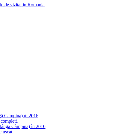
ngă Câmpina) în 2016
 completă
(lângă Câmpina) în 2016
e uscat
ina) în 2016