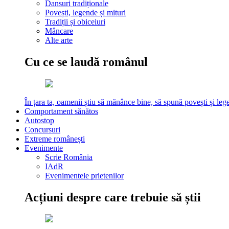
Dansuri tradiționale
Povești, legende și mituri
Tradiții și obiceiuri
Mâncare
Alte arte
Cu ce se laudă românul
În țara ta, oamenii știu să mănânce bine, să spună povești și leg
Comportament sănătos
Autostop
Concursuri
Extreme românești
Evenimente
Scrie România
IAdR
Evenimentele prietenilor
Acțiuni despre care trebuie să știi