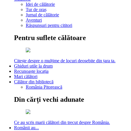
Idei de călătorie
Tur de oraș
Jurnal de călătorie
Aventuri
Răspunsuri pentru cititori
Pentru suflete călătoare
Citește despre o mulțime de locuri deosebite din țara ta.
Ghiduri utile la drum
Recunoaște locația
Mari călători
Călător din bibliotecă
România Pitorească
Din cărți vechi adunate
Ce au scris marii călători din trecut despre România.
Românii au...