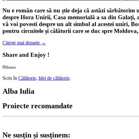
Nu e român care să nu știe deja că astăzi sărbătorim u
despre Hora Unirii, Casa memorială a sa din Galați, 
vă voi povesti despre un alt simbol al acestei uniri,
Bo
pentru circuitele și călătorii care se duc spre Moldova, 
Citește mai departe
→
Share and Enjoy !
0
Shares
0
0
Scris în
Călătorie
,
Idei de călătorie
.
Alba Iulia
Proiecte recomandate
Ne susțin și susținem: