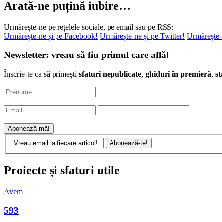
Urmărește-ne pe rețelele sociale, pe email sau pe RSS:
Urmărește-ne și pe Facebook!
Urmărește-ne și pe Twitter!
Urmărește-
Newsletter: vreau să fiu primul care află!
Înscrie-te ca să primești
sfaturi nepublicate
,
ghiduri în premieră
,
st
Proiecte și sfaturi utile
Avem
593
Obiective Turistice din România
în listă (+5).