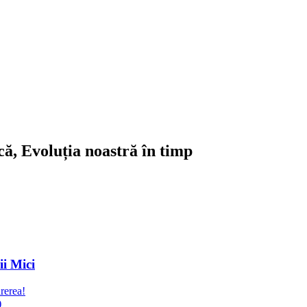
ică, Evoluția noastră în timp
ii Mici
rerea!