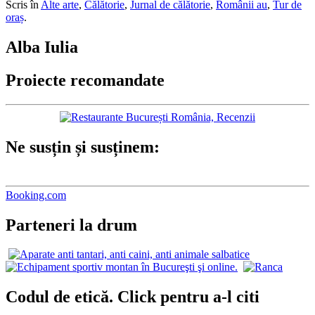
Scris în
Alte arte
,
Călătorie
,
Jurnal de călătorie
,
Românii au
,
Tur de
oraș
.
Alba Iulia
Proiecte recomandate
Ne susțin și susținem:
Booking.com
Parteneri la drum
Codul de etică. Click pentru a-l citi