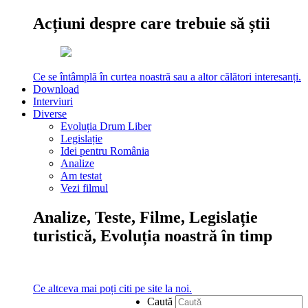
Acțiuni despre care trebuie să știi
Ce se întâmplă în curtea noastră sau a altor călători interesanți.
Download
Interviuri
Diverse
Evoluția Drum Liber
Legislație
Idei pentru România
Analize
Am testat
Vezi filmul
Analize, Teste, Filme, Legislație
turistică, Evoluția noastră în timp
Ce altceva mai poți citi pe site la noi.
Caută