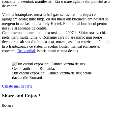
concerte, prezentari, manifestari. Era o mare agitatie din punctul asta
de vedere.
Venit la intamplare, urma sa imi gasesc cazare abia dupa ce
ajungeam acolo; intre timp, cu doi tineri din bucuresti am hotarat sa
mergem in acelasi loc, la Jolly Hostel. Era tocmai bun locul pentru
noi si e si aproape de centru.
Ce a insemnat pentru mine excursia din 2007 la Sibiu: oras vechi,
piete mari, multa lume, o Romanie care nu are nimic mai prejos
decat orice alt stat din lumea asta, muzee, ascultat muzica de flaut de
la o frantuzoaica ce statea in acelasi hostel, mancat romaneste,
concerte,
Brukenthal
, istoria lumii vazuta de sus.
Din cadrul expozitiei: Lumea vazuta de sus; cetate
dacica din Romania.
Citește mai departe
→
Share and Enjoy !
0
Shares
0
0