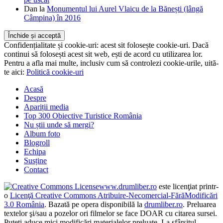
Dan
la
Monumentul lui Aurel Vlaicu de la Bănești (lângă
Câmpina) în 2016
Confidențialitate și cookie-uri: acest sit folosește cookie-uri. Dacă
continui să folosești acest sit web, ești de acord cu utilizarea lor.
Pentru a afla mai multe, inclusiv cum să controlezi cookie-urile, uită-
te aici:
Politică cookie-uri
Acasă
Despre
Apariții media
Top 300 Obiective Turistice România
Nu știi unde să mergi?
Album foto
Blogroll
Echipa
Susține
Contact
www.drumliber.ro
este licenţiat printr-
o
Licenţă Creative Commons Atribuire-Necomercial-FărăModificări
3.0 România
. Bazată pe opera disponibilă la
drumliber.ro
. Preluarea
textelor şi/sau a pozelor ori filmelor se face DOAR cu citarea sursei.
Puteţi aduce mici modificări materialelor preluate. La sfârşitul