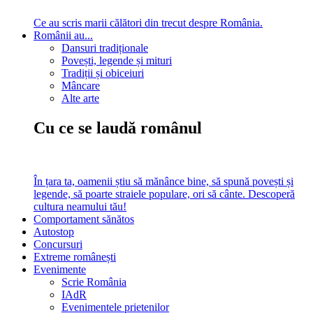
Ce au scris marii călători din trecut despre România.
Românii au...
Dansuri tradiționale
Povești, legende și mituri
Tradiții și obiceiuri
Mâncare
Alte arte
Cu ce se laudă românul
În țara ta, oamenii știu să mănânce bine, să spună povești și
legende, să poarte straiele populare, ori să cânte. Descoperă
cultura neamului tău!
Comportament sănătos
Autostop
Concursuri
Extreme românești
Evenimente
Scrie România
IAdR
Evenimentele prietenilor