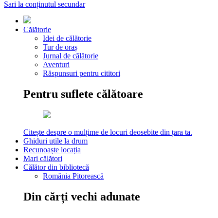
Sari la conținutul secundar
Călătorie
Idei de călătorie
Tur de oraș
Jurnal de călătorie
Aventuri
Răspunsuri pentru cititori
Pentru suflete călătoare
Citește despre o mulțime de locuri deosebite din țara ta.
Ghiduri utile la drum
Recunoaște locația
Mari călători
Călător din bibliotecă
România Pitorească
Din cărți vechi adunate