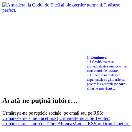
1. Conținutul
1.1 Credibilitatea și
individualitatea sunt cele mai
mari atuuri ale noastre.
1.1.1 Noi scriem despre
experiențele și gândurile cu
privire la excursiile
pe care
chiar le-am făcut
...
Arată-ne puțină iubire…
Urmărește-ne pe rețelele sociale, pe email sau pe RSS:
Urmărește-ne și pe Facebook!
Urmărește-ne și pe Twitter!
Urmărește-ne și pe YouTube!
Abonează-ne la RSS-ul DrumLiber.ro!