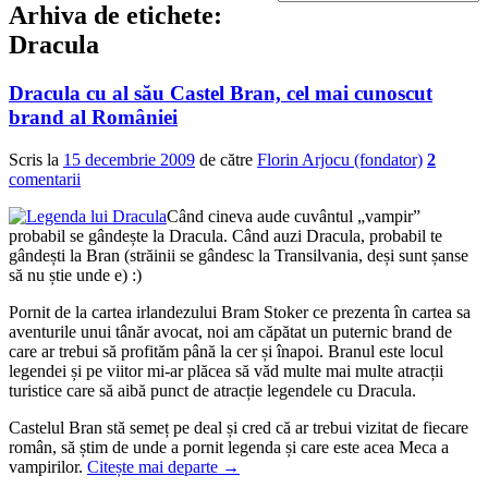
Arhiva de etichete:
Dracula
Dracula cu al său Castel Bran, cel mai cunoscut
brand al României
Scris la
15 decembrie 2009
de către
Florin Arjocu (fondator)
2
comentarii
Când cineva aude cuvântul „vampir”
probabil se gândește la Dracula. Când auzi Dracula, probabil te
gândești la Bran (străinii se gândesc la Transilvania, deși sunt șanse
să nu știe unde e) :)
Pornit de la cartea irlandezului Bram Stoker ce prezenta în cartea sa
aventurile unui tânăr avocat, noi am căpătat un puternic brand de
care ar trebui să profităm până la cer și înapoi. Branul este locul
legendei și pe viitor mi-ar plăcea să văd multe mai multe atracții
turistice care să aibă punct de atracție legendele cu Dracula.
Castelul Bran stă semeț pe deal și cred că ar trebui vizitat de fiecare
român, să știm de unde a pornit legenda și care este acea Meca a
vampirilor.
Citește mai departe
→