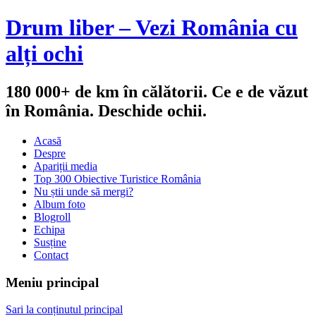
Drum liber – Vezi România cu
alți ochi
180 000+ de km în călătorii. Ce e de văzut
în România. Deschide ochii.
Acasă
Despre
Apariții media
Top 300 Obiective Turistice România
Nu știi unde să mergi?
Album foto
Blogroll
Echipa
Susține
Contact
Meniu principal
Sari la conținutul principal