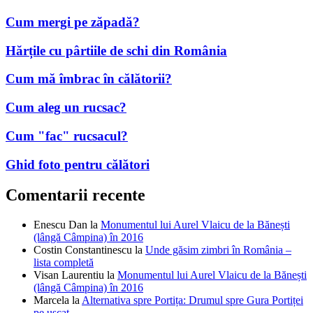
Cum mergi pe zăpadă?
Hărțile cu pârtiile de schi din România
Cum mă îmbrac în călătorii?
Cum aleg un rucsac?
Cum "fac" rucsacul?
Ghid foto pentru călători
Comentarii recente
Enescu Dan
la
Monumentul lui Aurel Vlaicu de la Bănești
(lângă Câmpina) în 2016
Costin Constantinescu
la
Unde găsim zimbri în România –
lista completă
Visan Laurentiu
la
Monumentul lui Aurel Vlaicu de la Bănești
(lângă Câmpina) în 2016
Marcela
la
Alternativa spre Portița: Drumul spre Gura Portiței
pe uscat