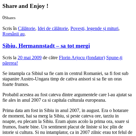
Share and Enjoy !
0
Shares
0
0
Scris în
Călătorie
,
Idei de călătorie
,
Povești, legende și mituri
,
Românii au
.
Sibiu, Hermannstadt – sa tot mergi
Scris la
20 mai 2009
de către
Florin Arjocu (fondator)
Spune-ți
părerea!
Se intampla ca Sibiul sa fie cam in centrul Romaniei, sa fi fost sub
stapanire Austro-Ungara timp de cativa anisori si sa fie un oras
foarte frumos.
Probabil acestea au fost cateva dintre argumentele care l-au ajutat sa
fie ales in anul 2007 ca si capitala culturala europeana.
Prima data am fost in Sibiu in anul 2007, in august. Era o hotarare
de moment, hai sa merg la Sibiu, si peste cateva ore, tarziu in
noapte, eu plecam la Sibiu. Eram ajuns acolo la prima ora, soare si
frumos, foarte bine. Un sentiment placut de liniste si loc plin de
istorie si cultura. Si nu intamplator, ca in 2007 zilnic erau tot felul de