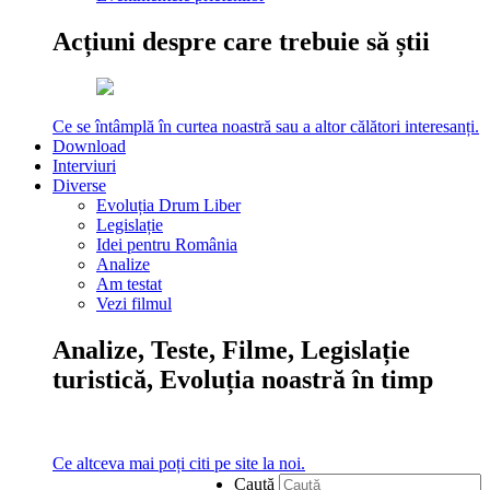
Acțiuni despre care trebuie să știi
Ce se întâmplă în curtea noastră sau a altor călători interesanți.
Download
Interviuri
Diverse
Evoluția Drum Liber
Legislație
Idei pentru România
Analize
Am testat
Vezi filmul
Analize, Teste, Filme, Legislație
turistică, Evoluția noastră în timp
Ce altceva mai poți citi pe site la noi.
Caută