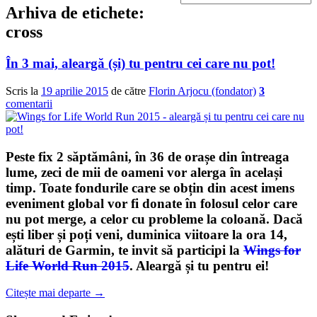
Arhiva de etichete:
cross
În 3 mai, aleargă (și) tu pentru cei care nu pot!
Scris la
19 aprilie 2015
de către
Florin Arjocu (fondator)
3
comentarii
Peste fix 2 săptămâni, în 36 de orașe din întreaga
lume, zeci de mii de oameni vor alerga în același
timp. Toate fondurile care se obțin din acest imens
eveniment global vor fi donate în folosul celor care
nu pot merge, a celor cu probleme la coloană. Dacă
ești liber și poți veni, duminica viitoare la ora 14,
alături de
Garmin
, te invit să participi la
Wings for
Life World Run 2015
.
Aleargă și tu pentru ei!
Citește mai departe
→