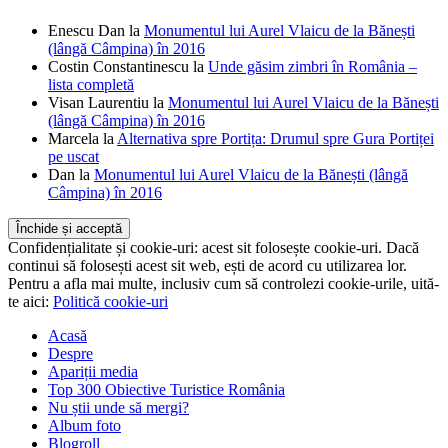
Enescu Dan
la
Monumentul lui Aurel Vlaicu de la Bănești
(lângă Câmpina) în 2016
Costin Constantinescu
la
Unde găsim zimbri în România –
lista completă
Visan Laurentiu
la
Monumentul lui Aurel Vlaicu de la Bănești
(lângă Câmpina) în 2016
Marcela
la
Alternativa spre Portița: Drumul spre Gura Portiței
pe uscat
Dan
la
Monumentul lui Aurel Vlaicu de la Bănești (lângă
Câmpina) în 2016
Confidențialitate și cookie-uri: acest sit folosește cookie-uri. Dacă
continui să folosești acest sit web, ești de acord cu utilizarea lor.
Pentru a afla mai multe, inclusiv cum să controlezi cookie-urile, uită-
te aici:
Politică cookie-uri
Acasă
Despre
Apariții media
Top 300 Obiective Turistice România
Nu știi unde să mergi?
Album foto
Blogroll