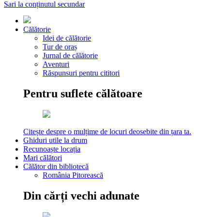
Sari la conținutul secundar
Călătorie
Idei de călătorie
Tur de oraș
Jurnal de călătorie
Aventuri
Răspunsuri pentru cititori
Pentru suflete călătoare
Citește despre o mulțime de locuri deosebite din țara ta.
Ghiduri utile la drum
Recunoaște locația
Mari călători
Călător din bibliotecă
România Pitorească
Din cărți vechi adunate