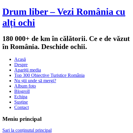
Drum liber – Vezi România cu
alți ochi
180 000+ de km în călătorii. Ce e de văzut
în România. Deschide ochii.
Acasă
Despre
Apariții media
Top 300 Obiective Turistice România
Nu știi unde să mergi?
Album foto
Blogroll
Echipa
Susține
Contact
Meniu principal
Sari la conținutul principal