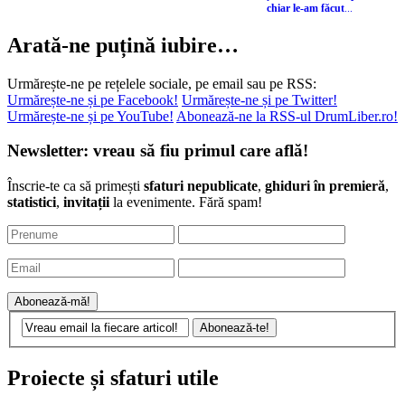
chiar le-am făcut
...
Arată-ne puțină iubire…
Urmărește-ne pe rețelele sociale, pe email sau pe RSS:
Urmărește-ne și pe Facebook!
Urmărește-ne și pe Twitter!
Urmărește-ne și pe YouTube!
Abonează-ne la RSS-ul DrumLiber.ro!
Newsletter: vreau să fiu primul care află!
Înscrie-te ca să primești
sfaturi nepublicate
,
ghiduri în premieră
,
statistici
,
invitații
la evenimente. Fără spam!
Proiecte și sfaturi utile