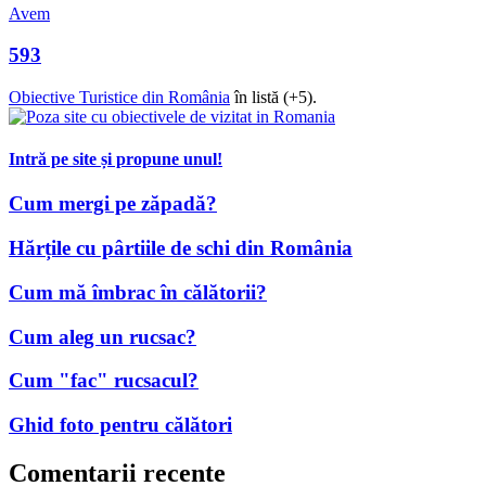
Avem
593
Obiective Turistice din România
în listă (+5).
Intră pe site și propune unul!
Cum mergi pe zăpadă?
Hărțile cu pârtiile de schi din România
Cum mă îmbrac în călătorii?
Cum aleg un rucsac?
Cum "fac" rucsacul?
Ghid foto pentru călători
Comentarii recente