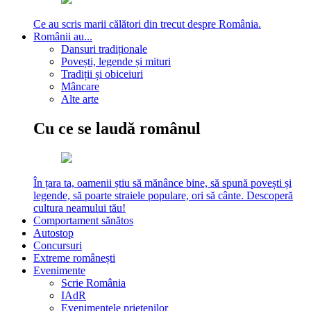
Ce au scris marii călători din trecut despre România.
Românii au...
Dansuri tradiționale
Povești, legende și mituri
Tradiții și obiceiuri
Mâncare
Alte arte
Cu ce se laudă românul
În țara ta, oamenii știu să mănânce bine, să spună povești și
legende, să poarte straiele populare, ori să cânte. Descoperă
cultura neamului tău!
Comportament sănătos
Autostop
Concursuri
Extreme românești
Evenimente
Scrie România
IAdR
Evenimentele prietenilor