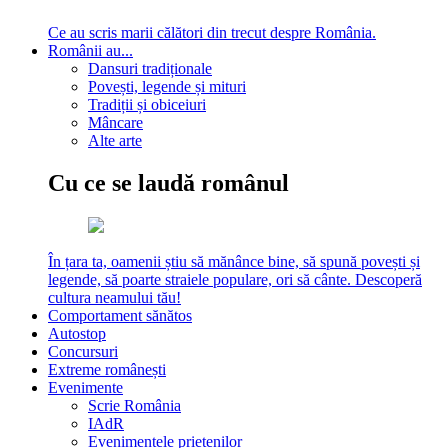
Ce au scris marii călători din trecut despre România.
Românii au...
Dansuri tradiționale
Povești, legende și mituri
Tradiții și obiceiuri
Mâncare
Alte arte
Cu ce se laudă românul
În țara ta, oamenii știu să mănânce bine, să spună povești și
legende, să poarte straiele populare, ori să cânte. Descoperă
cultura neamului tău!
Comportament sănătos
Autostop
Concursuri
Extreme românești
Evenimente
Scrie România
IAdR
Evenimentele prietenilor