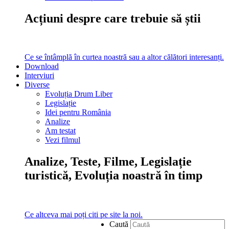
Acțiuni despre care trebuie să știi
Ce se întâmplă în curtea noastră sau a altor călători interesanți.
Download
Interviuri
Diverse
Evoluția Drum Liber
Legislație
Idei pentru România
Analize
Am testat
Vezi filmul
Analize, Teste, Filme, Legislație
turistică, Evoluția noastră în timp
Ce altceva mai poți citi pe site la noi.
Caută