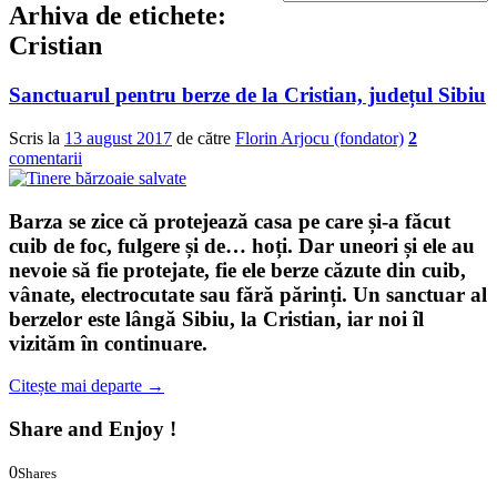
Arhiva de etichete:
Cristian
Sanctuarul pentru berze de la Cristian, județul Sibiu
Scris la
13 august 2017
de către
Florin Arjocu (fondator)
2
comentarii
Barza se zice că protejează casa pe care și-a făcut
cuib de foc, fulgere și de… hoți. Dar uneori și ele au
nevoie să fie protejate, fie ele berze căzute din cuib,
vânate, electrocutate sau fără părinți. Un sanctuar al
berzelor
este lângă Sibiu, la Cristian, iar noi îl
vizităm în continuare.
Citește mai departe
→
Share and Enjoy !
0
Shares
0
0