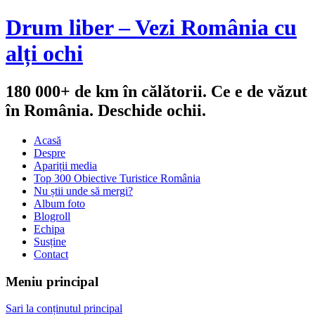
Drum liber – Vezi România cu
alți ochi
180 000+ de km în călătorii. Ce e de văzut
în România. Deschide ochii.
Acasă
Despre
Apariții media
Top 300 Obiective Turistice România
Nu știi unde să mergi?
Album foto
Blogroll
Echipa
Susține
Contact
Meniu principal
Sari la conținutul principal