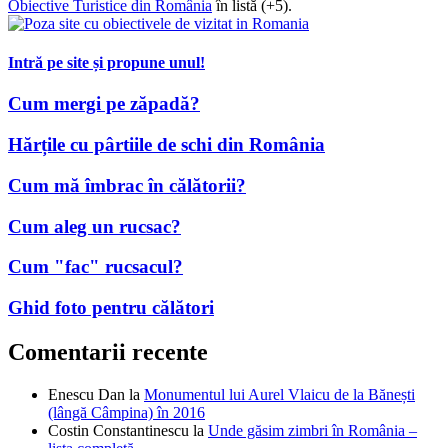
Obiective Turistice din România
în listă (+5).
Intră pe site și propune unul!
Cum mergi pe zăpadă?
Hărțile cu pârtiile de schi din România
Cum mă îmbrac în călătorii?
Cum aleg un rucsac?
Cum "fac" rucsacul?
Ghid foto pentru călători
Comentarii recente
Enescu Dan
la
Monumentul lui Aurel Vlaicu de la Bănești
(lângă Câmpina) în 2016
Costin Constantinescu
la
Unde găsim zimbri în România –