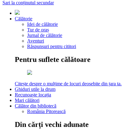
Sari la conținutul secundar
Călătorie
Idei de călătorie
Tur de oraș
Jurnal de călătorie
Aventuri
Răspunsuri pentru cititori
Pentru suflete călătoare
Citește despre o mulțime de locuri deosebite din țara ta.
Ghiduri utile la drum
Recunoaște locația
Mari călători
Călător din bibliotecă
România Pitorească
Din cărți vechi adunate