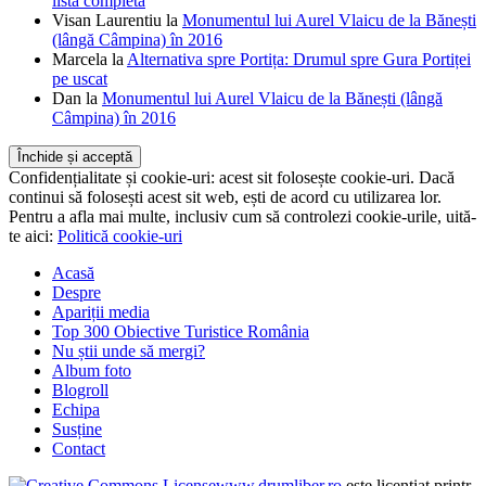
lista completă
Visan Laurentiu
la
Monumentul lui Aurel Vlaicu de la Bănești
(lângă Câmpina) în 2016
Marcela
la
Alternativa spre Portița: Drumul spre Gura Portiței
pe uscat
Dan
la
Monumentul lui Aurel Vlaicu de la Bănești (lângă
Câmpina) în 2016
Confidențialitate și cookie-uri: acest sit folosește cookie-uri. Dacă
continui să folosești acest sit web, ești de acord cu utilizarea lor.
Pentru a afla mai multe, inclusiv cum să controlezi cookie-urile, uită-
te aici:
Politică cookie-uri
Acasă
Despre
Apariții media
Top 300 Obiective Turistice România
Nu știi unde să mergi?
Album foto
Blogroll
Echipa
Susține
Contact
www.drumliber.ro
este licenţiat printr-