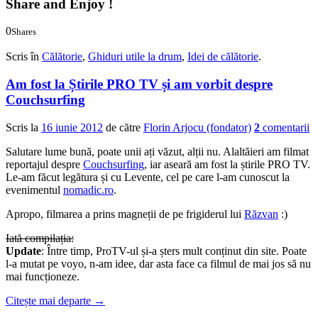
Share and Enjoy !
0
Shares
0
0
Scris în
Călătorie
,
Ghiduri utile la drum
,
Idei de călătorie
.
Am fost la Știrile PRO TV și am vorbit despre
Couchsurfing
Scris la
16 iunie 2012
de către
Florin Arjocu (fondator)
2
comentarii
Salutare lume bună, poate unii ați văzut, alții nu. Alaltăieri am filmat
reportajul despre
Couchsurfing
, iar aseară am fost la știrile PRO TV.
Le-am făcut legătura și cu Levente, cel pe care l-am cunoscut la
evenimentul
nomadic.ro
.
Apropo, filmarea a prins magneții de pe frigiderul lui
Răzvan
:)
Iată compilația:
Update
: Între timp, ProTV-ul și-a șters mult conținut din site. Poate
l-a mutat pe voyo, n-am idee, dar asta face ca filmul de mai jos să nu
mai funcționeze.
Citește mai departe
→