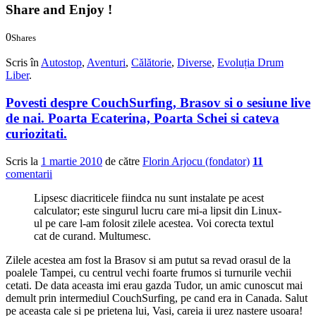
Share and Enjoy !
0
Shares
0
0
Scris în
Autostop
,
Aventuri
,
Călătorie
,
Diverse
,
Evoluția Drum
Liber
.
Povesti despre CouchSurfing, Brasov si o sesiune live
de nai. Poarta Ecaterina, Poarta Schei si cateva
curiozitati.
Scris la
1 martie 2010
de către
Florin Arjocu (fondator)
11
comentarii
Lipsesc diacriticele fiindca nu sunt instalate pe acest
calculator; este singurul lucru care mi-a lipsit din Linux-
ul pe care l-am folosit zilele acestea. Voi corecta textul
cat de curand. Multumesc.
Zilele acestea am fost la Brasov si am putut sa revad orasul de la
poalele Tampei, cu centrul vechi foarte frumos si turnurile vechii
cetati. De data aceasta imi erau gazda Tudor, un amic cunoscut mai
demult prin intermediul CouchSurfing, pe cand era in Canada. Salut
pe aceasta cale si pe prietena lui, Vasi, careia ii urez nastere usoara!