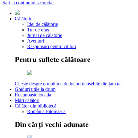
Sari la conținutul secundar
Călătorie
Idei de călătorie
Tur de oraș
Jurnal de călătorie
Aventuri
Răspunsuri pentru cititori
Pentru suflete călătoare
Citește despre o mulțime de locuri deosebite din țara ta.
Ghiduri utile la drum
Recunoaște locația
Mari călători
Călător din bibliotecă
România Pitorească
Din cărți vechi adunate