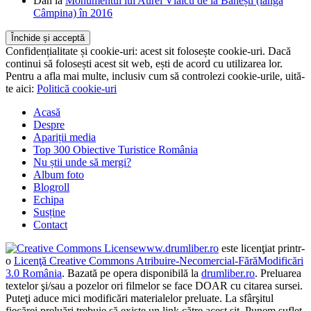
pe uscat
Dan
la
Monumentul lui Aurel Vlaicu de la Bănești (lângă
Câmpina) în 2016
Confidențialitate și cookie-uri: acest sit folosește cookie-uri. Dacă
continui să folosești acest sit web, ești de acord cu utilizarea lor.
Pentru a afla mai multe, inclusiv cum să controlezi cookie-urile, uită-
te aici:
Politică cookie-uri
Acasă
Despre
Apariții media
Top 300 Obiective Turistice România
Nu știi unde să mergi?
Album foto
Blogroll
Echipa
Susține
Contact
www.drumliber.ro
este licenţiat printr-
o
Licenţă Creative Commons Atribuire-Necomercial-FărăModificări
3.0 România
. Bazată pe opera disponibilă la
drumliber.ro
. Preluarea
textelor şi/sau a pozelor ori filmelor se face DOAR cu citarea sursei.
Puteţi aduce mici modificări materialelor preluate. La sfârşitul