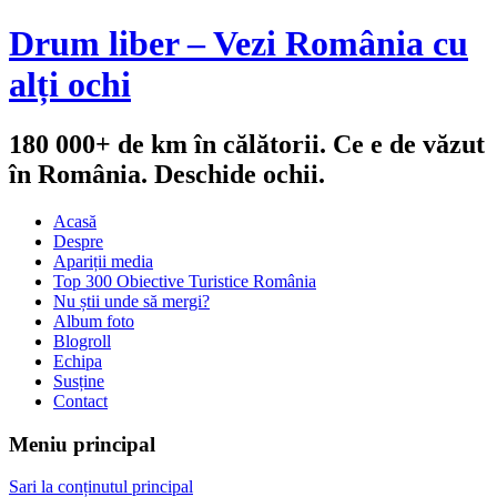
Drum liber – Vezi România cu
alți ochi
180 000+ de km în călătorii. Ce e de văzut
în România. Deschide ochii.
Acasă
Despre
Apariții media
Top 300 Obiective Turistice România
Nu știi unde să mergi?
Album foto
Blogroll
Echipa
Susține
Contact
Meniu principal
Sari la conținutul principal