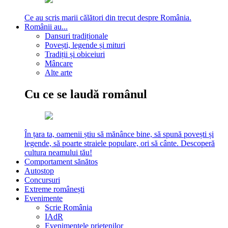
Ce au scris marii călători din trecut despre România.
Românii au...
Dansuri tradiționale
Povești, legende și mituri
Tradiții și obiceiuri
Mâncare
Alte arte
Cu ce se laudă românul
În țara ta, oamenii știu să mănânce bine, să spună povești și
legende, să poarte straiele populare, ori să cânte. Descoperă
cultura neamului tău!
Comportament sănătos
Autostop
Concursuri
Extreme românești
Evenimente
Scrie România
IAdR
Evenimentele prietenilor