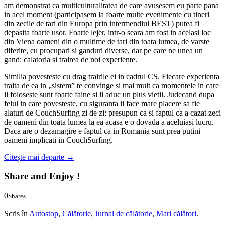
am demonstrat ca multiculturalitatea de care avusesem eu parte pana
in acel moment (participasem la foarte multe evenimente cu tineri
din zecile de tari din Europa prin intermendiul
BEST
) putea fi
depasita foarte usor. Foarte lejer, intr-o seara am fost in acelasi loc
din Viena oameni din o multime de tari din toata lumea, de varste
diferite, cu procupari si ganduri diverse, dar pe care ne unea un
gand: calatoria si trairea de noi experiente.
Similia povesteste cu drag trairile ei in cadrul CS. Fiecare experienta
traita de ea in „sistem” te convinge si mai mult ca momentele in care
il foloseste sunt foarte faine si ii aduc un plus vietii. Judecand dupa
felul in care povesteste, cu siguranta ii face mare placere sa fie
alaturi de CouchSurfing zi de zi; presupun ca si faptul ca a cazat zeci
de oameni din toata lumea la ea acasa e o dovada a aceluiasi lucru.
Daca are o dezamagire e faptul ca in Romania sunt prea putini
oameni implicati in CouchSurfing.
Citește mai departe
→
Share and Enjoy !
0
Shares
0
0
Scris în
Autostop
,
Călătorie
,
Jurnal de călătorie
,
Mari călători
.