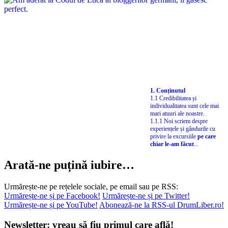
1. Conținutul
1.1 Credibilitatea și
individualitatea sunt cele mai
mari atuuri ale noastre.
1.1.1 Noi scriem despre
experiențele și gândurile cu
privire la excursiile
pe care
chiar le-am făcut
...
Arată-ne puțină iubire…
Urmărește-ne pe rețelele sociale, pe email sau pe RSS:
Urmărește-ne și pe Facebook!
Urmărește-ne și pe Twitter!
Urmărește-ne și pe YouTube!
Abonează-ne la RSS-ul DrumLiber.ro!