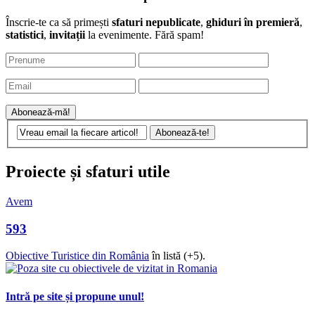
Newsletter: vreau să fiu primul care află!
Înscrie-te ca să primești
sfaturi nepublicate
,
ghiduri în premieră
,
statistici
,
invitații
la evenimente. Fără spam!
Proiecte și sfaturi utile
Avem
593
Obiective Turistice din România
în listă (+5).
Intră pe site și propune unul!