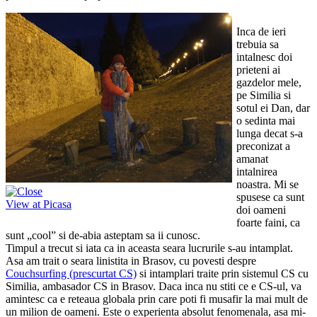
Inca de ieri
trebuia sa
intalnesc doi
prieteni ai
gazdelor mele,
pe Similia si
sotul ei Dan, dar
o sedinta mai
lunga decat s-a
preconizat a
amanat
intalnirea
noastra. Mi se
spusese ca sunt
View at Picasa
doi oameni
foarte faini, ca
sunt „cool” si de-abia asteptam sa ii cunosc.
Timpul a trecut si iata ca in aceasta seara lucrurile s-au intamplat.
Asa am trait o seara linistita in Brasov, cu povesti despre
Couchsurfing (prescurtat CS)
si intamplari traite prin sistemul CS cu
Similia, ambasador CS in Brasov. Daca inca nu stiti ce e CS-ul, va
amintesc ca e reteaua globala prin care poti fi musafir la mai mult de
un milion de oameni. Este o experienta absolut fenomenala, asa mi-