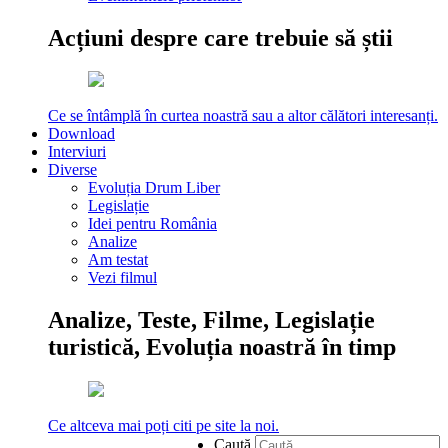
Acțiuni despre care trebuie să știi
Ce se întâmplă în curtea noastră sau a altor călători interesanți.
Download
Interviuri
Diverse
Evoluția Drum Liber
Legislație
Idei pentru România
Analize
Am testat
Vezi filmul
Analize, Teste, Filme, Legislație
turistică, Evoluția noastră în timp
Ce altceva mai poți citi pe site la noi.
Caută