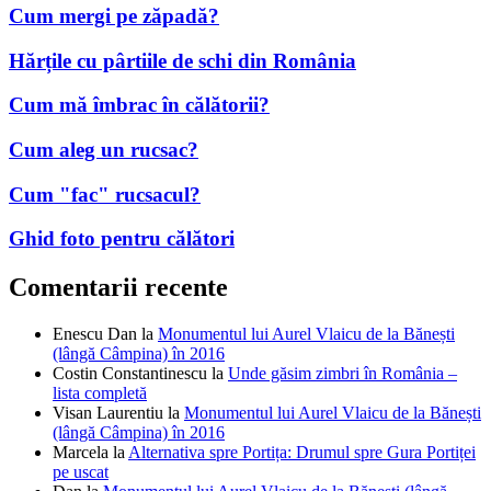
Cum mergi pe zăpadă?
Hărțile cu pârtiile de schi din România
Cum mă îmbrac în călătorii?
Cum aleg un rucsac?
Cum "fac" rucsacul?
Ghid foto pentru călători
Comentarii recente
Enescu Dan
la
Monumentul lui Aurel Vlaicu de la Bănești
(lângă Câmpina) în 2016
Costin Constantinescu
la
Unde găsim zimbri în România –
lista completă
Visan Laurentiu
la
Monumentul lui Aurel Vlaicu de la Bănești
(lângă Câmpina) în 2016
Marcela
la
Alternativa spre Portița: Drumul spre Gura Portiței