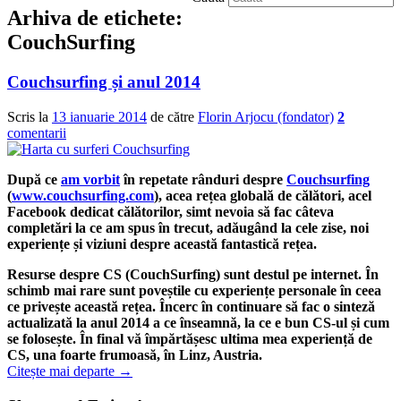
Arhiva de etichete:
CouchSurfing
Couchsurfing și anul 2014
Scris la
13 ianuarie 2014
de către
Florin Arjocu (fondator)
2
comentarii
După ce
am vorbit
în repetate rânduri despre
Couchsurfing
(
www.couchsurfing.com
), acea rețea globală de călători, acel
Facebook dedicat călătorilor, simt nevoia să fac câteva
completări la ce am spus în trecut, adăugând la cele zise, noi
experiențe și viziuni despre această fantastică rețea.
Resurse despre CS (CouchSurfing) sunt destul pe internet. În
schimb mai rare sunt poveștile cu experiențe personale în ceea
ce privește această rețea. Încerc în continuare să fac o sinteză
actualizată la anul 2014 a ce înseamnă, la ce e bun CS-ul și cum
se folosește. În final vă împărtășesc ultima mea experiență de
CS, una foarte frumoasă, în Linz, Austria.
Citește mai departe
→