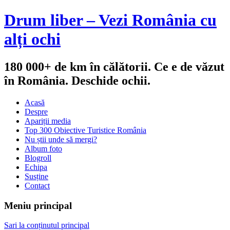
Drum liber – Vezi România cu
alți ochi
180 000+ de km în călătorii. Ce e de văzut
în România. Deschide ochii.
Acasă
Despre
Apariții media
Top 300 Obiective Turistice România
Nu știi unde să mergi?
Album foto
Blogroll
Echipa
Susține
Contact
Meniu principal
Sari la conținutul principal