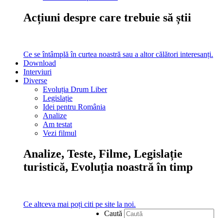
Acțiuni despre care trebuie să știi
Ce se întâmplă în curtea noastră sau a altor călători interesanți.
Download
Interviuri
Diverse
Evoluția Drum Liber
Legislație
Idei pentru România
Analize
Am testat
Vezi filmul
Analize, Teste, Filme, Legislație
turistică, Evoluția noastră în timp
Ce altceva mai poți citi pe site la noi.
Caută