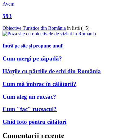
Avem
593
Obiective Turistice din România
în listă (+5).
Intră pe site și propune unul!
Cum mergi pe zăpadă?
Hărțile cu pârtiile de schi din România
Cum mă îmbrac în călătorii?
Cum aleg un rucsac?
Cum "fac" rucsacul?
Ghid foto pentru călători
Comentarii recente