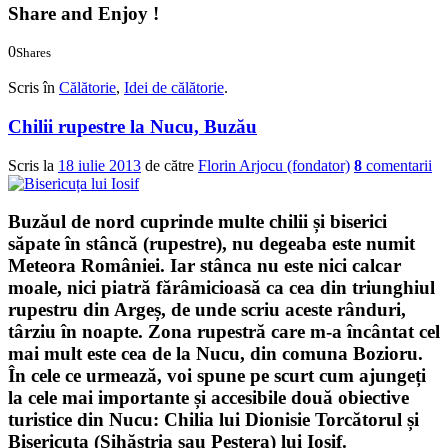
Share and Enjoy !
0
Shares
0
0
Scris în
Călătorie
,
Idei de călătorie
.
Chilii rupestre la Nucu, Buzău
Scris la
18 iulie 2013
de către
Florin Arjocu (fondator)
8
comentarii
Buzăul de nord cuprinde multe chilii și biserici
săpate în stâncă (rupestre), nu degeaba este numit
Meteora României. Iar stânca nu este nici calcar
moale, nici piatră fărâmicioasă ca cea din triunghiul
rupestru din Argeș, de unde scriu aceste rânduri,
târziu în noapte. Zona rupestră care m-a încântat cel
mai mult este cea de la Nucu, din comuna Bozioru.
În cele ce urmează, voi spune pe scurt cum ajungeți
la cele mai importante și accesibile două obiective
turistice din Nucu:
Chilia lui Dionisie Torcătorul
și
Bisericuța (Sihăstria sau Peștera) lui Iosif.