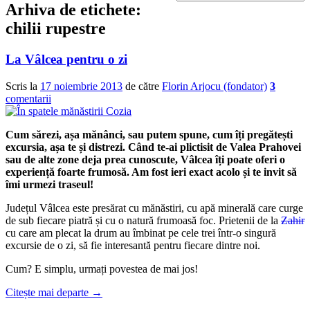
Arhiva de etichete:
chilii rupestre
La Vâlcea pentru o zi
Scris la
17 noiembrie 2013
de către
Florin Arjocu (fondator)
3
comentarii
Cum sărezi, așa mănânci, sau putem spune, cum îți pregătești
excursia, așa te și distrezi. Când te-ai plictisit de Valea Prahovei
sau de alte zone deja prea cunoscute, Vâlcea îți poate oferi o
experiență foarte frumosă. Am fost ieri exact acolo și te invit să
îmi urmezi traseul!
Județul Vâlcea este presărat cu mănăstiri, cu apă minerală care curge
de sub fiecare piatră și cu o natură frumoasă foc. Prietenii de la
Zahir
cu care am plecat la drum au îmbinat pe cele trei într-o singură
excursie de o zi, să fie interesantă pentru fiecare dintre noi.
Cum? E simplu, urmați povestea de mai jos!
Citește mai departe
→