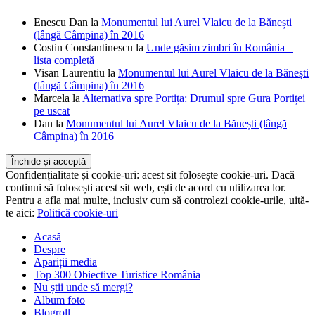
Enescu Dan
la
Monumentul lui Aurel Vlaicu de la Bănești
(lângă Câmpina) în 2016
Costin Constantinescu
la
Unde găsim zimbri în România –
lista completă
Visan Laurentiu
la
Monumentul lui Aurel Vlaicu de la Bănești
(lângă Câmpina) în 2016
Marcela
la
Alternativa spre Portița: Drumul spre Gura Portiței
pe uscat
Dan
la
Monumentul lui Aurel Vlaicu de la Bănești (lângă
Câmpina) în 2016
Confidențialitate și cookie-uri: acest sit folosește cookie-uri. Dacă
continui să folosești acest sit web, ești de acord cu utilizarea lor.
Pentru a afla mai multe, inclusiv cum să controlezi cookie-urile, uită-
te aici:
Politică cookie-uri
Acasă
Despre
Apariții media
Top 300 Obiective Turistice România
Nu știi unde să mergi?
Album foto
Blogroll