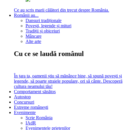
Ce au scris marii călători din trecut despre România.
Românii au...
Dansuri tradiționale
Povești, legende și mituri
Tradiții și obiceiuri
Mâncare
Alte arte
Cu ce se laudă românul
În țara ta, oamenii știu să mănânce bine, să spună povești și
legende, să poarte straiele populare, ori să cânte. Descoperă
cultura neamului tău!
Comportament sănătos
Autostop
Concursuri
Extreme românești
Evenimente
Scrie România
IAdR
Evenimentele prietenilor