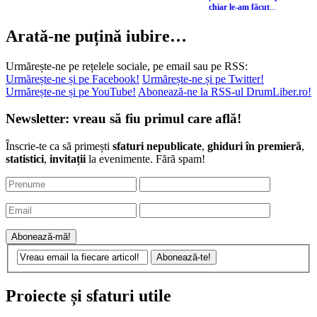
chiar le-am făcut
...
Arată-ne puțină iubire…
Urmărește-ne pe rețelele sociale, pe email sau pe RSS:
Urmărește-ne și pe Facebook!
Urmărește-ne și pe Twitter!
Urmărește-ne și pe YouTube!
Abonează-ne la RSS-ul DrumLiber.ro!
Newsletter: vreau să fiu primul care află!
Înscrie-te ca să primești
sfaturi nepublicate
,
ghiduri în premieră
,
statistici
,
invitații
la evenimente. Fără spam!
Proiecte și sfaturi utile