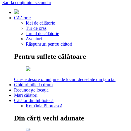
Sari la conținutul secundar
Călătorie
Idei de călătorie
Tur de oraș
Jurnal de călătorie
Aventuri
Răspunsuri pentru cititori
Pentru suflete călătoare
Citește despre o mulțime de locuri deosebite din țara ta.
Ghiduri utile la drum
Recunoaște locația
Mari călători
Călător din bibliotecă
România Pitorească
Din cărți vechi adunate