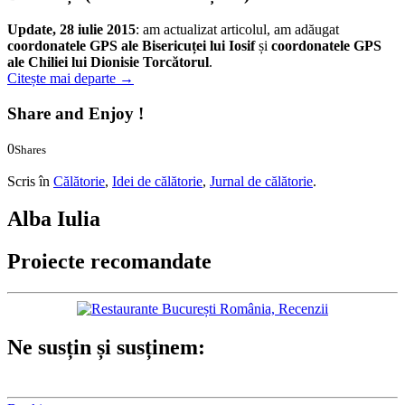
Update, 28 iulie 2015
: am actualizat articolul, am adăugat
coordonatele GPS ale Bisericuței lui Iosif
și
coordonatele GPS
ale Chiliei lui Dionisie Torcătorul
.
Citește mai departe
→
Share and Enjoy !
0
Shares
0
0
Scris în
Călătorie
,
Idei de călătorie
,
Jurnal de călătorie
.
Alba Iulia
Proiecte recomandate
Ne susțin și susținem: