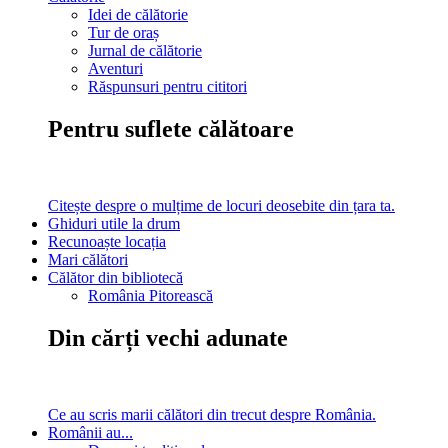
Idei de călătorie
Tur de oraș
Jurnal de călătorie
Aventuri
Răspunsuri pentru cititori
Pentru suflete călătoare
Citește despre o mulțime de locuri deosebite din țara ta.
Ghiduri utile la drum
Recunoaște locația
Mari călători
Călător din bibliotecă
România Pitorească
Din cărți vechi adunate
Ce au scris marii călători din trecut despre România.
Românii au...