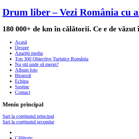
Drum liber – Vezi România cu al
180 000+ de km în călătorii. Ce e de văzut
Acasă
Despre
Apariții media
Top 300 Obiective Turistice România
Nu știi unde să mergi?
Album foto
Blogroll
Echipa
Susține
Contact
Meniu principal
Sari la conținutul principal
Sari la conținutul secundar
Călătorie