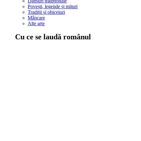
Dansuri tradiționale
Povești, legende și mituri
Tradiții și obiceiuri
Mâncare
Alte arte
Cu ce se laudă românul
În țara ta, oamenii știu să mănânce bine, să spună povești și leg
Comportament sănătos
Autostop
Concursuri
Extreme românești
Evenimente
Scrie România
IAdR
Evenimentele prietenilor
Acțiuni despre care trebuie să știi