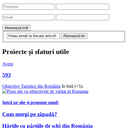
statistici
,
invitații
la evenimente. Fără spam!
Proiecte și sfaturi utile
Avem
593
Obiective Turistice din România
în listă (+5).
Intră pe site și propune unul!
Cum mergi pe zăpadă?