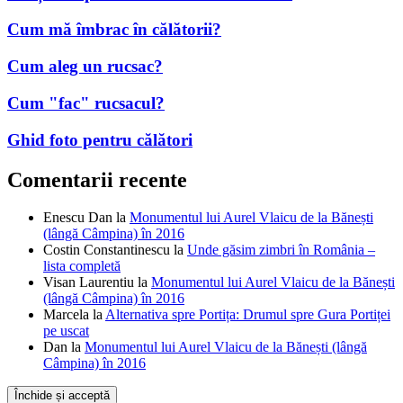
Hărțile cu pârtiile de schi din România
Cum mă îmbrac în călătorii?
Cum aleg un rucsac?
Cum "fac" rucsacul?
Ghid foto pentru călători
Comentarii recente
Enescu Dan
la
Monumentul lui Aurel Vlaicu de la Bănești
(lângă Câmpina) în 2016
Costin Constantinescu
la
Unde găsim zimbri în România –
lista completă
Visan Laurentiu
la
Monumentul lui Aurel Vlaicu de la Bănești
(lângă Câmpina) în 2016
Marcela
la
Alternativa spre Portița: Drumul spre Gura Portiței
pe uscat
Dan
la
Monumentul lui Aurel Vlaicu de la Bănești (lângă
Câmpina) în 2016