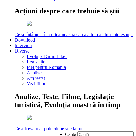
Acțiuni despre care trebuie să știi
Ce se întâmplă în curtea noastră sau a altor călători interesanți.
Download
Interviuri
Diverse
Evoluția Drum Liber
Legislație
Idei pentru România
Analize
Am testat
Vezi filmul
Analize, Teste, Filme, Legislație
turistică, Evoluția noastră în timp
Ce altceva mai poți citi pe site la noi.
Caută