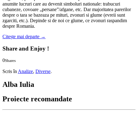
anumite lucruri care au devenit simboluri nationale: trabucuri
cubaneze, covoare „persane”/afgane, etc. Dar majoritatea parerilor
despre o tara se bazeaza pe mituri, zvonuri si glume (evreii sunt
zgarciti, etc.). Depinde si de noi ce glume, ce zvonuri raspandim
despre Romania.
Citește mai departe
→
Share and Enjoy !
0
Shares
0
0
Scris în
Analize
,
Diverse
.
Alba Iulia
Proiecte recomandate