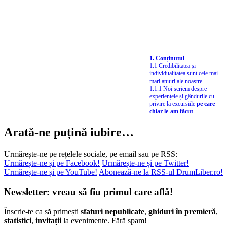
1. Conținutul
1.1 Credibilitatea și
individualitatea sunt cele mai
mari atuuri ale noastre.
1.1.1 Noi scriem despre
experiențele și gândurile cu
privire la excursiile
pe care
chiar le-am făcut
...
Arată-ne puțină iubire…
Urmărește-ne pe rețelele sociale, pe email sau pe RSS:
Urmărește-ne și pe Facebook!
Urmărește-ne și pe Twitter!
Urmărește-ne și pe YouTube!
Abonează-ne la RSS-ul DrumLiber.ro!
Newsletter: vreau să fiu primul care află!
Înscrie-te ca să primești
sfaturi nepublicate
,
ghiduri în premieră
,