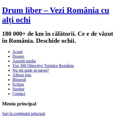
Drum liber – Vezi România cu
alți ochi
180 000+ de km în călătorii. Ce e de văzut
în România. Deschide ochii.
Acasă
Despre
Apariții media
Top 300 Obiective Turistice România
Nu știi unde să mergi?
Album foto
Blogroll
Echipa
Susține
Contact
Meniu principal
Sari la conținutul principal