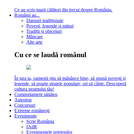
Ce au scris marii călători din trecut despre România.
Românii au...
Dansuri tradiționale
Povești, legende și mituri
Tradiții și obiceiuri
Mâncare
Alte arte
Cu ce se laudă românul
În țara ta, oamenii știu să mănânce bine, să spună povești și
legende, să poarte straiele populare, ori să cânte. Descoperă
cultura neamului tău!
Comportament sănătos
Autostop
Concursuri
Extreme românești
Evenimente
Scrie România
IAdR
Evenimentele prietenilor