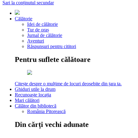
Sari la conținutul secundar
Călătorie
Idei de călătorie
Tur de oraș
Jurnal de călătorie
Aventuri
Răspunsuri pentru cititori
Pentru suflete călătoare
Citește despre o mulțime de locuri deosebite din țara ta.
Ghiduri utile la drum
Recunoaște locația
Mari călători
Călător din bibliotecă
România Pitorească
Din cărți vechi adunate