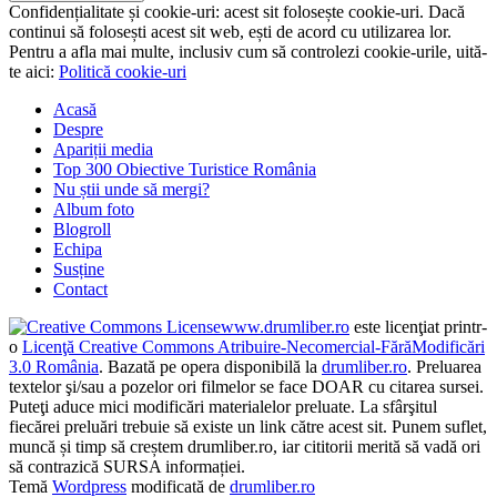
Confidențialitate și cookie-uri: acest sit folosește cookie-uri. Dacă
continui să folosești acest sit web, ești de acord cu utilizarea lor.
Pentru a afla mai multe, inclusiv cum să controlezi cookie-urile, uită-
te aici:
Politică cookie-uri
Acasă
Despre
Apariții media
Top 300 Obiective Turistice România
Nu știi unde să mergi?
Album foto
Blogroll
Echipa
Susține
Contact
www.drumliber.ro
este licenţiat printr-
o
Licenţă Creative Commons Atribuire-Necomercial-FărăModificări
3.0 România
. Bazată pe opera disponibilă la
drumliber.ro
. Preluarea
textelor şi/sau a pozelor ori filmelor se face DOAR cu citarea sursei.
Puteţi aduce mici modificări materialelor preluate. La sfârşitul
fiecărei preluări trebuie să existe un link către acest sit. Punem suflet,
muncă și timp să creștem drumliber.ro, iar cititorii merită să vadă ori
să contrazică SURSA informației.