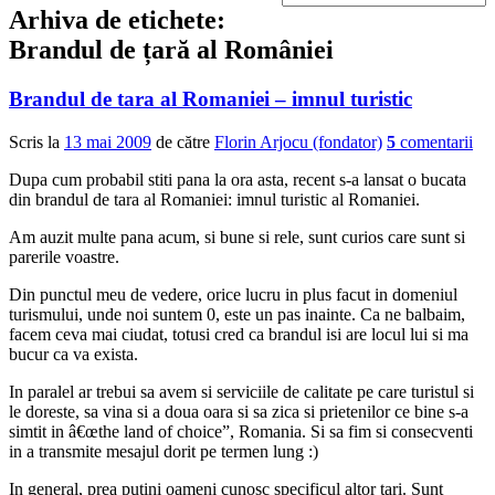
Arhiva de etichete:
Brandul de țară al României
Brandul de tara al Romaniei – imnul turistic
Scris la
13 mai 2009
de către
Florin Arjocu (fondator)
5
comentarii
Dupa cum probabil stiti pana la ora asta, recent s-a lansat o bucata
din brandul de tara al Romaniei: imnul turistic al Romaniei.
Am auzit multe pana acum, si bune si rele, sunt curios care sunt si
parerile voastre.
Din punctul meu de vedere, orice lucru in plus facut in domeniul
turismului, unde noi suntem 0, este un pas inainte. Ca ne balbaim,
facem ceva mai ciudat, totusi cred ca brandul isi are locul lui si ma
bucur ca va exista.
In paralel ar trebui sa avem si serviciile de calitate pe care turistul si
le doreste, sa vina si a doua oara si sa zica si prietenilor ce bine s-a
simtit in â€œthe land of choice”, Romania. Si sa fim si consecventi
in a transmite mesajul dorit pe termen lung :)
In general, prea putini oameni cunosc specificul altor tari. Sunt