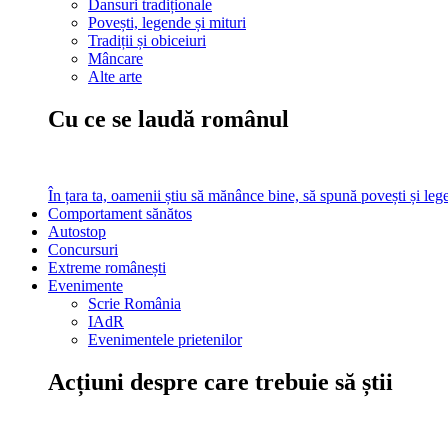
Dansuri tradiționale
Povești, legende și mituri
Tradiții și obiceiuri
Mâncare
Alte arte
Cu ce se laudă românul
În țara ta, oamenii știu să mănânce bine, să spună povești și leg
Comportament sănătos
Autostop
Concursuri
Extreme românești
Evenimente
Scrie România
IAdR
Evenimentele prietenilor
Acțiuni despre care trebuie să știi