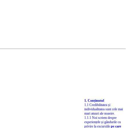
1. Conținutul
1.1 Credibilitatea și
individualitatea sunt cele mai
mari atuuri ale noastre.
1.1.1 Noi scriem despre
experiențele și gândurile cu
privire la excursiile
pe care