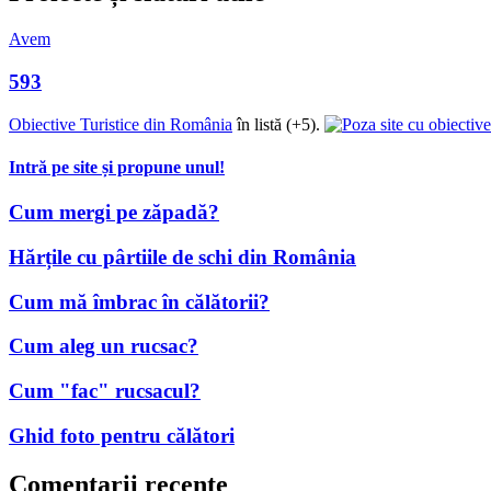
Avem
593
Obiective Turistice din România
în listă (+5).
Intră pe site și propune unul!
Cum mergi pe zăpadă?
Hărțile cu pârtiile de schi din România
Cum mă îmbrac în călătorii?
Cum aleg un rucsac?
Cum "fac" rucsacul?
Ghid foto pentru călători
Comentarii recente