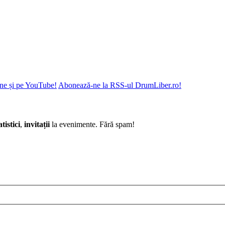
ne și pe YouTube!
Abonează-ne la RSS-ul DrumLiber.ro!
atistici
,
invitații
la evenimente. Fără spam!