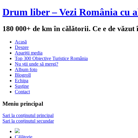
Drum liber – Vezi România cu al
180 000+ de km în călătorii. Ce e de văzut
Acasă
Despre
Apariții media
Top 300 Obiective Turistice România
Nu știi unde să mergi?
Album foto
Blogroll
Echipa
Susține
Contact
Meniu principal
Sari la conținutul principal
Sari la conținutul secundar
Călătorie