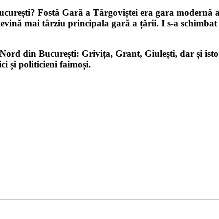
ucurești
? Fostă
Gară a Târgoviștei
era gara modernă a B
evină mai târziu principala gară a țării. I s-a schimbat 
 Nord din București: Grivița, Grant, Giulești, dar și i
i și politicieni faimoși.