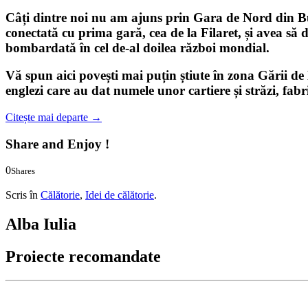
Câți dintre noi nu am ajuns prin
Gara de Nord
din
B
conectată cu prima gară, cea de la Filaret, și avea să d
bombardată în cel de-al doilea război mondial.
Vă spun aici povești mai puțin știute în zona Gării de
englezi care au dat numele unor cartiere și străzi, fabric
Citește mai departe
→
Share and Enjoy !
0
Shares
0
0
Scris în
Călătorie
,
Idei de călătorie
.
Alba Iulia
Proiecte recomandate