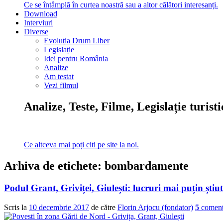
Ce se întâmplă în curtea noastră sau a altor călători interesanți.
Download
Interviuri
Diverse
Evoluția Drum Liber
Legislație
Idei pentru România
Analize
Am testat
Vezi filmul
Analize, Teste, Filme, Legislație turist
Ce altceva mai poți citi pe site la noi.
Arhiva de etichete:
bombardamente
Podul Grant, Griviței, Giulești: lucruri mai puțin ști
Scris la
10 decembrie 2017
de către
Florin Arjocu (fondator)
5
coment