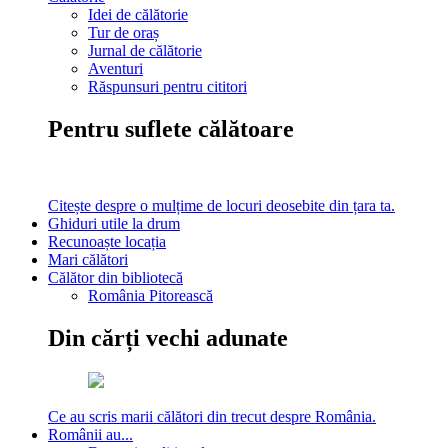
Idei de călătorie
Tur de oraș
Jurnal de călătorie
Aventuri
Răspunsuri pentru cititori
Pentru suflete călătoare
Citește despre o mulțime de locuri deosebite din țara ta.
Ghiduri utile la drum
Recunoaște locația
Mari călători
Călător din bibliotecă
România Pitorească
Din cărți vechi adunate
Ce au scris marii călători din trecut despre România.
Românii au...