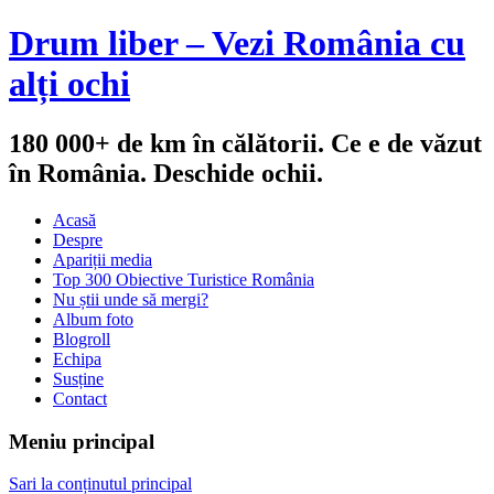
Drum liber – Vezi România cu
alți ochi
180 000+ de km în călătorii. Ce e de văzut
în România. Deschide ochii.
Acasă
Despre
Apariții media
Top 300 Obiective Turistice România
Nu știi unde să mergi?
Album foto
Blogroll
Echipa
Susține
Contact
Meniu principal
Sari la conținutul principal