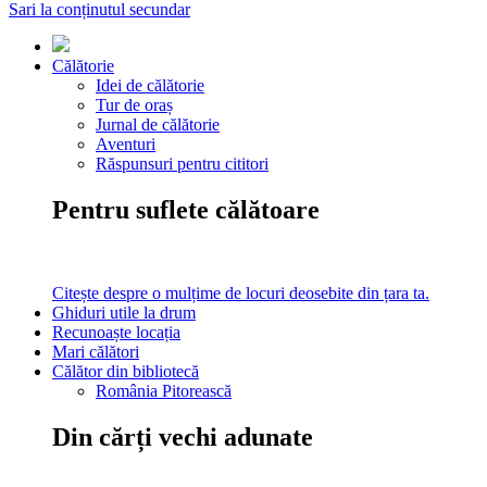
Sari la conținutul secundar
Călătorie
Idei de călătorie
Tur de oraș
Jurnal de călătorie
Aventuri
Răspunsuri pentru cititori
Pentru suflete călătoare
Citește despre o mulțime de locuri deosebite din țara ta.
Ghiduri utile la drum
Recunoaște locația
Mari călători
Călător din bibliotecă
România Pitorească
Din cărți vechi adunate