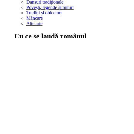
Dansuri tradiționale
Povești, legende și mituri
Tradiții și obiceiuri
Mâncare
Alte arte
Cu ce se laudă românul
În țara ta, oamenii știu să mănânce bine, să spună povești și leg
Comportament sănătos
Autostop
Concursuri
Extreme românești
Evenimente
Scrie România
IAdR
Evenimentele prietenilor
Acțiuni despre care trebuie să știi