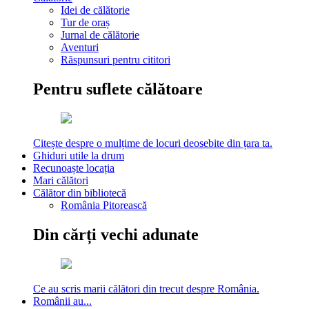
Idei de călătorie
Tur de oraș
Jurnal de călătorie
Aventuri
Răspunsuri pentru cititori
Pentru suflete călătoare
Citește despre o mulțime de locuri deosebite din țara ta.
Ghiduri utile la drum
Recunoaște locația
Mari călători
Călător din bibliotecă
România Pitorească
Din cărți vechi adunate
Ce au scris marii călători din trecut despre România.
Românii au...