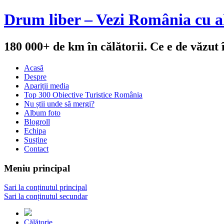
Drum liber – Vezi România cu al
180 000+ de km în călătorii. Ce e de văzut
Acasă
Despre
Apariții media
Top 300 Obiective Turistice România
Nu știi unde să mergi?
Album foto
Blogroll
Echipa
Susține
Contact
Meniu principal
Sari la conținutul principal
Sari la conținutul secundar
Călătorie