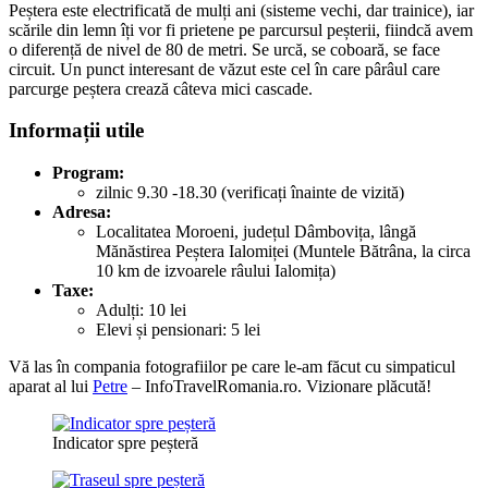
Peștera este electrificată de mulți ani (sisteme vechi, dar trainice), iar
scările din lemn îți vor fi prietene pe parcursul peșterii, fiindcă avem
o diferență de nivel de 80 de metri. Se urcă, se coboară, se face
circuit. Un punct interesant de văzut este cel în care pârâul care
parcurge peștera crează câteva mici cascade.
Informații utile
Program:
zilnic 9.30 -18.30 (verificați înainte de vizită)
Adresa:
Localitatea Moroeni, județul Dâmbovița, lângă
Mănăstirea Peștera Ialomiței (Muntele Bătrâna, la circa
10 km de izvoarele râului Ialomița)
Taxe:
Adulți: 10 lei
Elevi și pensionari: 5 lei
Vă las în compania fotografiilor pe care le-am făcut cu simpaticul
aparat al lui
Petre
– InfoTravelRomania.ro. Vizionare plăcută!
Indicator spre peșteră