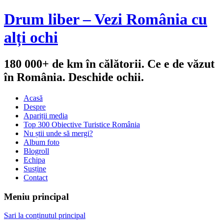
Drum liber – Vezi România cu
alți ochi
180 000+ de km în călătorii. Ce e de văzut
în România. Deschide ochii.
Acasă
Despre
Apariții media
Top 300 Obiective Turistice România
Nu știi unde să mergi?
Album foto
Blogroll
Echipa
Susține
Contact
Meniu principal
Sari la conținutul principal