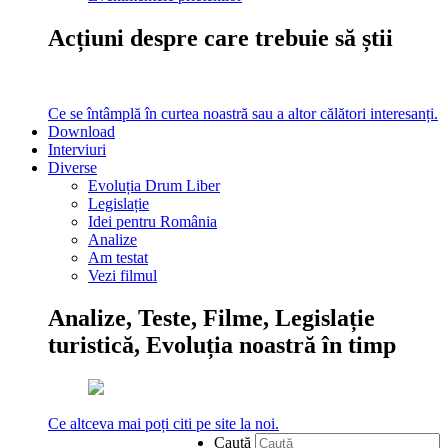
Acțiuni despre care trebuie să știi
Ce se întâmplă în curtea noastră sau a altor călători interesanți.
Download
Interviuri
Diverse
Evoluția Drum Liber
Legislație
Idei pentru România
Analize
Am testat
Vezi filmul
Analize, Teste, Filme, Legislație
turistică, Evoluția noastră în timp
Ce altceva mai poți citi pe site la noi.
Caută