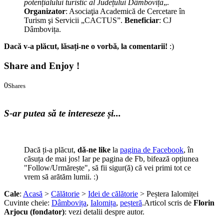
potențialului turistic al Județului Dâmbovița
„.
Organizator
: Asociaţia Academică de Cercetare în
Turism şi Servicii „CACTUS”.
Beneficiar
: CJ
Dâmbovița.
Dacă v-a plăcut, lăsați-ne o vorbă, la comentarii!
:)
Share and Enjoy !
0
Shares
0
0
S-ar putea să te intereseze și...
Dacă ți-a plăcut,
dă-ne like
la
pagina de Facebook
, în
căsuța de mai jos! Iar pe pagina de Fb, bifează opțiunea
"Follow/Urmărește", să fii sigur(ă) că vei primi tot ce
vrem să arătăm lumii. :)
Cale
:
Acasă
>
Călătorie
>
Idei de călătorie
> Peștera Ialomiței
Cuvinte cheie:
Dâmbovița
,
Ialomița
,
peșteră
.
Articol scris de
Florin
Arjocu (fondator)
:
vezi detalii despre autor.