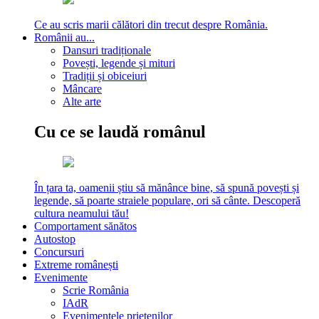
Ce au scris marii călători din trecut despre România.
Românii au...
Dansuri tradiționale
Povești, legende și mituri
Tradiții și obiceiuri
Mâncare
Alte arte
Cu ce se laudă românul
În țara ta, oamenii știu să mănânce bine, să spună povești și
legende, să poarte straiele populare, ori să cânte. Descoperă
cultura neamului tău!
Comportament sănătos
Autostop
Concursuri
Extreme românești
Evenimente
Scrie România
IAdR
Evenimentele prietenilor