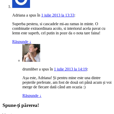
Adriana
a spus
în
1 iulie 2013 la 13:33
:
Superba pestera, si cascadele mi-au ramas in minte. O
combinatie extraordinara acolo, si interiorul acela pavat cu
lemn este superb, cel putin in poze da o nota tare faina!
Răspunde
↓
drumliber
a spus
în
1 iulie 2013 la 14:19
:
Așa este, Adriana! Și pentru mine este una dintre
peșterile preferate, am fost de două ori până acum și voi
merge de fiecare dată când am ocazia :)
Răspunde
↓
Spune-ți părerea!