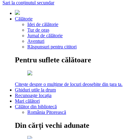
Sari la conținutul secundar
Călătorie
Idei de călătorie
Tur de oraș
Jurnal de călătorie
Aventuri
Răspunsuri pentru cititori
Pentru suflete călătoare
Citește despre o mulțime de locuri deosebite din țara ta.
Ghiduri utile la drum
Recunoaște locația
Mari călători
Călător din bibliotecă
România Pitorească
Din cărți vechi adunate