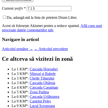
Current ye@r
*
Da, adaugă-mă la lista de prieteni Drum Liber.
Acest sit folosește Akismet pentru a reduce spamul.
Află cum sunt
procesate datele comentariilor tale
.
Navigare în articol
Articolul următor
→
←
Articolul precedent
Ce altceva să vizitezi în zonă
La 1 KM*:
Cascada Horoabei
La 3 KM*:
Sfinxul şi Babele
La 3 KM*:
Cheile Tătarului
La 3 KM*:
Cascada Obârşia
La 4 KM*:
Cascada Caraiman
La 5 KM*:
Zona Padina
La 6 KM*:
Cascada Urlătoarea
La 9 KM*:
Castelul Peleş
La 9 KM*:
Lacul Scropoasa