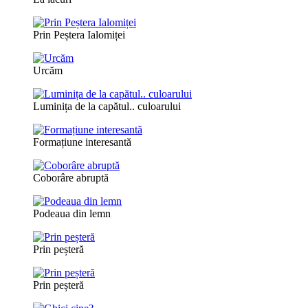
Prin Peștera Ialomiței
Urcăm
Luminița de la capătul.. culoarului
Formațiune interesantă
Coborâre abruptă
Podeaua din lemn
Prin peșteră
Prin peșteră