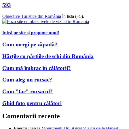
593
Obiective Turistice din România
în listă (+5).
Intră pe site și propune unul!
Cum mergi pe zăpadă?
Hărțile cu pârtiile de schi din România
Cum mă îmbrac în călătorii?
Cum aleg un rucsac?
Cum "fac" rucsacul?
Ghid foto pentru călători
Comentarii recente
Enescu Dan
la
Monumentul lui Aurel Vlaicu de la Bănești