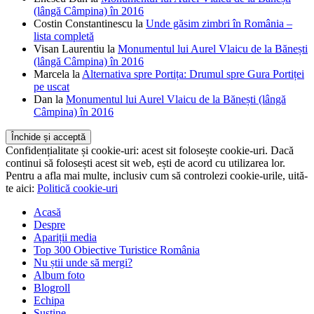
(lângă Câmpina) în 2016
Costin Constantinescu
la
Unde găsim zimbri în România –
lista completă
Visan Laurentiu
la
Monumentul lui Aurel Vlaicu de la Bănești
(lângă Câmpina) în 2016
Marcela
la
Alternativa spre Portița: Drumul spre Gura Portiței
pe uscat
Dan
la
Monumentul lui Aurel Vlaicu de la Bănești (lângă
Câmpina) în 2016
Confidențialitate și cookie-uri: acest sit folosește cookie-uri. Dacă
continui să folosești acest sit web, ești de acord cu utilizarea lor.
Pentru a afla mai multe, inclusiv cum să controlezi cookie-urile, uită-
te aici:
Politică cookie-uri
Acasă
Despre
Apariții media
Top 300 Obiective Turistice România
Nu știi unde să mergi?
Album foto
Blogroll
Echipa
Susține