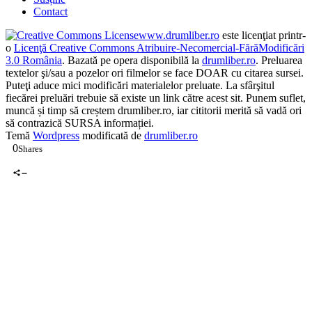
Contact
www.drumliber.ro
este licenţiat printr-
o
Licenţă Creative Commons Atribuire-Necomercial-FărăModificări
3.0 România
. Bazată pe opera disponibilă la
drumliber.ro
. Preluarea
textelor şi/sau a pozelor ori filmelor se face DOAR cu citarea sursei.
Puteţi aduce mici modificări materialelor preluate. La sfârşitul
fiecărei preluări trebuie să existe un link către acest sit. Punem suflet,
muncă și timp să creștem drumliber.ro, iar cititorii merită să vadă ori
să contrazică SURSA informației.
Temă
Wordpress
modificată de
drumliber.ro
0
Shares
0