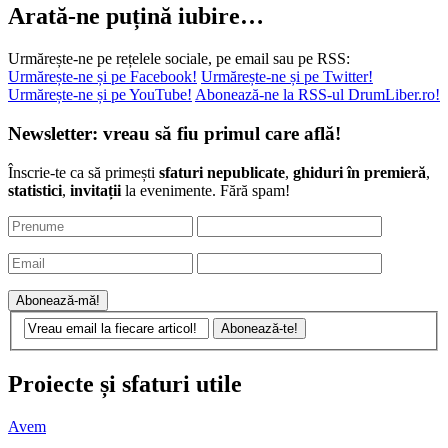
Arată-ne puțină iubire…
Urmărește-ne pe rețelele sociale, pe email sau pe RSS:
Urmărește-ne și pe Facebook!
Urmărește-ne și pe Twitter!
Urmărește-ne și pe YouTube!
Abonează-ne la RSS-ul DrumLiber.ro!
Newsletter: vreau să fiu primul care află!
Înscrie-te ca să primești
sfaturi nepublicate
,
ghiduri în premieră
,
statistici
,
invitații
la evenimente. Fără spam!
Proiecte și sfaturi utile
Avem