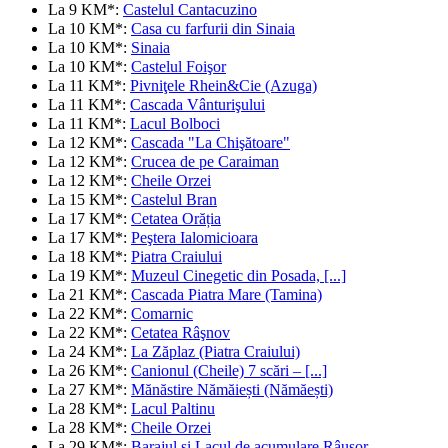
La 9 KM*:
Castelul Cantacuzino
La 10 KM*:
Casa cu farfurii din Sinaia
La 10 KM*:
Sinaia
La 10 KM*:
Castelul Foişor
La 11 KM*:
Pivniţele Rhein&Cie (Azuga)
La 11 KM*:
Cascada Vânturişului
La 11 KM*:
Lacul Bolboci
La 12 KM*:
Cascada "La Chişătoare"
La 12 KM*:
Crucea de pe Caraiman
La 12 KM*:
Cheile Orzei
La 15 KM*:
Castelul Bran
La 17 KM*:
Cetatea Orăția
La 17 KM*:
Peştera Ialomicioara
La 18 KM*:
Piatra Craiului
La 19 KM*:
Muzeul Cinegetic din Posada, [...]
La 21 KM*:
Cascada Piatra Mare (Tamina)
La 22 KM*:
Comarnic
La 22 KM*:
Cetatea Râşnov
La 24 KM*:
La Zăplaz (Piatra Craiului)
La 26 KM*:
Canionul (Cheile) 7 scări – [...]
La 27 KM*:
Mănăstire Nămăiești (Nămăești)
La 28 KM*:
Lacul Paltinu
La 28 KM*:
Cheile Orzei
La 29 KM*:
Barajul şi Lacul de acumulare Râuşor