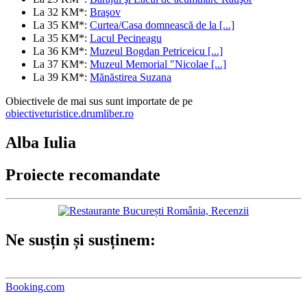
La 32 KM*:
Braşov
La 35 KM*:
Curtea/Casa domnească de la [...]
La 35 KM*:
Lacul Pecineagu
La 36 KM*:
Muzeul Bogdan Petriceicu [...]
La 37 KM*:
Muzeul Memorial "Nicolae [...]
La 39 KM*:
Mănăstirea Suzana
Obiectivele de mai sus sunt importate de pe
obiectiveturistice.drumliber.ro
Alba Iulia
Proiecte recomandate
Ne susțin și susținem:
Booking.com