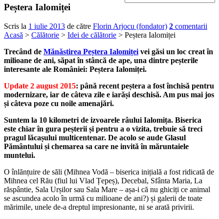
Peștera Ialomiței
Scris la
1 iulie 2013
de către
Florin Arjocu (fondator)
2
comentarii
Acasă
>
Călătorie
>
Idei de călătorie
> Peștera Ialomiței
Trecând de
Mănăstirea Peștera Ialomiței
vei găsi un loc creat în
milioane de ani, săpat în stâncă de ape, una dintre peșterile
interesante ale României: Peștera Ialomiței.
Update 2 august 2015
: până recent peștera a fost închisă pentru
modernizare, iar de câteva zile e iarăși deschisă. Am pus mai jos
și câteva poze cu noile amenajări.
Suntem la 10 kilometri de izvoarele râului Ialomița. Biserica
este chiar în gura peșterii și pentru a o vizita, trebuie să treci
pragul lăcașului multicentenar. De acolo se aude Glasul
Pământului și chemarea sa care ne invită în măruntaiele
muntelui.
O înlănțuire de săli (Mihnea Vodă – biserica inițială a fost ridicată de
Mihnea cel Rău (fiul lui Vlad Țepeș), Decebal, Sfânta Maria, La
răspântie, Sala Urșilor sau Sala Mare – așa-i că nu ghiciți ce animal
se ascundea acolo în urmă cu milioane de ani?) și galerii de toate
mărimile, unele de-a dreptul impresionante, ni se arată privirii.