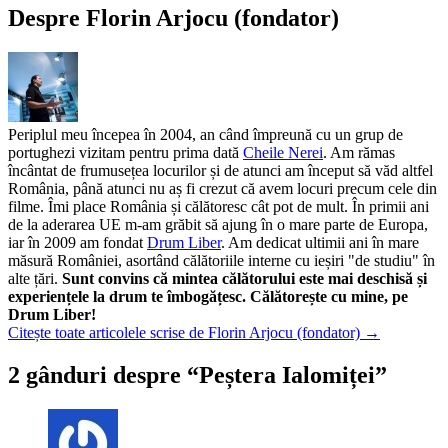
Despre Florin Arjocu (fondator)
Periplul meu începea în 2004, an când împreună cu un grup de
portughezi vizitam pentru prima dată
Cheile Nerei
. Am rămas
încântat de frumusețea locurilor și de atunci am început să văd altfel
România, până atunci nu aș fi crezut că avem locuri precum cele din
filme. Îmi place România și călătoresc cât pot de mult. În primii ani
de la aderarea UE m-am grăbit să ajung în o mare parte de Europa,
iar în 2009 am fondat
Drum Liber
. Am dedicat ultimii ani în mare
măsură României, asortând călătoriile interne cu ieșiri "de studiu" în
alte țări.
Sunt convins că mintea călătorului este mai deschisă și
experiențele la drum te îmbogățesc. Călătorește cu mine, pe
Drum Liber!
Citește toate articolele scrise de Florin Arjocu (fondator)
→
2 gânduri despre “
Peștera Ialomiței
”