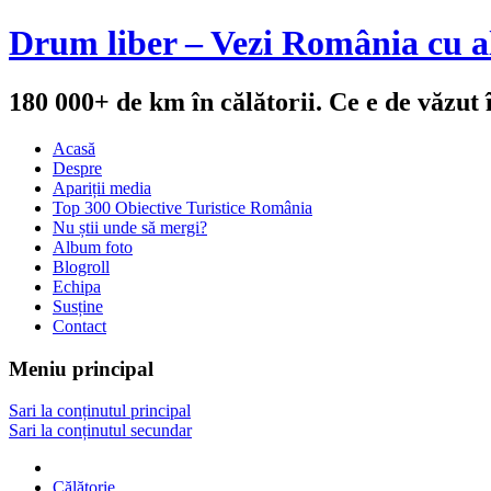
Drum liber – Vezi România cu al
180 000+ de km în călătorii. Ce e de văzut
Acasă
Despre
Apariții media
Top 300 Obiective Turistice România
Nu știi unde să mergi?
Album foto
Blogroll
Echipa
Susține
Contact
Meniu principal
Sari la conținutul principal
Sari la conținutul secundar
Călătorie