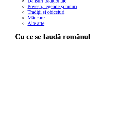
Dansuri tradiționale
Povești, legende și mituri
Tradiții și obiceiuri
Mâncare
Alte arte
Cu ce se laudă românul
În țara ta, oamenii știu să mănânce bine, să spună povești și leg
Comportament sănătos
Autostop
Concursuri
Extreme românești
Evenimente
Scrie România
IAdR
Evenimentele prietenilor
Acțiuni despre care trebuie să știi