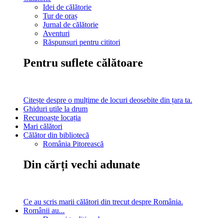
Idei de călătorie
Tur de oraș
Jurnal de călătorie
Aventuri
Răspunsuri pentru cititori
Pentru suflete călătoare
Citește despre o mulțime de locuri deosebite din țara ta.
Ghiduri utile la drum
Recunoaște locația
Mari călători
Călător din bibliotecă
România Pitorească
Din cărți vechi adunate
Ce au scris marii călători din trecut despre România.
Românii au...