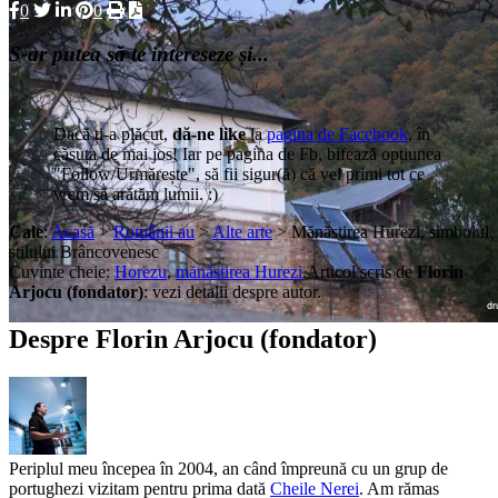
0
0
S-ar putea să te intereseze și...
Dacă ți-a plăcut,
dă-ne like
la
pagina de Facebook
, în
căsuța de mai jos! Iar pe pagina de Fb, bifează opțiunea
"Follow/Urmărește", să fii sigur(ă) că vei primi tot ce
vrem să arătăm lumii. :)
Cale
:
Acasă
>
Românii au
>
Alte arte
> Mănăstirea Hurezi, simbolul
stilului Brâncovenesc
Cuvinte cheie:
Horezu
,
mănăstirea Hurezi
.
Articol scris de
Florin
Arjocu (fondator)
:
vezi detalii despre autor.
Despre Florin Arjocu (fondator)
Periplul meu începea în 2004, an când împreună cu un grup de
portughezi vizitam pentru prima dată
Cheile Nerei
. Am rămas