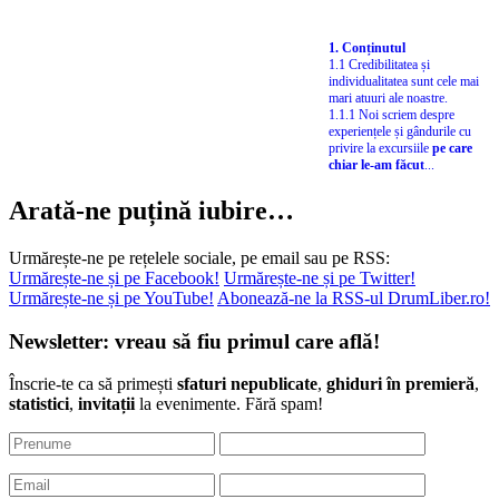
1. Conținutul
1.1 Credibilitatea și
individualitatea sunt cele mai
mari atuuri ale noastre.
1.1.1 Noi scriem despre
experiențele și gândurile cu
privire la excursiile
pe care
chiar le-am făcut
...
Arată-ne puțină iubire…
Urmărește-ne pe rețelele sociale, pe email sau pe RSS:
Urmărește-ne și pe Facebook!
Urmărește-ne și pe Twitter!
Urmărește-ne și pe YouTube!
Abonează-ne la RSS-ul DrumLiber.ro!
Newsletter: vreau să fiu primul care află!
Înscrie-te ca să primești
sfaturi nepublicate
,
ghiduri în premieră
,
statistici
,
invitații
la evenimente. Fără spam!