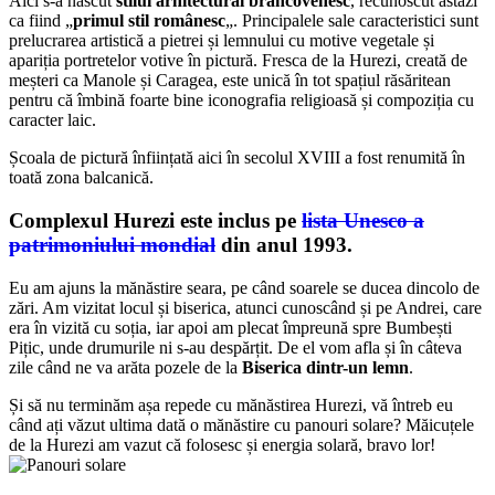
Aici s-a născut
stilul arhitectural brâncovenesc
, recunoscut astăzi
ca fiind „
primul stil românesc
„. Principalele sale caracteristici sunt
prelucrarea artistică a pietrei și lemnului cu motive vegetale și
apariția portretelor votive în pictură. Fresca de la Hurezi, creată de
meșteri ca Manole și Caragea, este unică în tot spațiul răsăritean
pentru că îmbină foarte bine iconografia religioasă și compoziția cu
caracter laic.
Școala de pictură înființată aici în secolul XVIII a fost renumită în
toată zona balcanică.
Complexul Hurezi este inclus pe
lista Unesco a
patrimoniului mondial
din anul 1993.
Eu am ajuns la mănăstire seara, pe când soarele se ducea dincolo de
zări. Am vizitat locul și biserica, atunci cunoscând și pe Andrei, care
era în vizită cu soția, iar apoi am plecat împreună spre Bumbești
Pițic, unde drumurile ni s-au despărțit. De el vom afla și în câteva
zile când ne va arăta pozele de la
Biserica dintr-un lemn
.
Și să nu terminăm așa repede cu mănăstirea Hurezi, vă întreb eu
când ați văzut ultima dată o mănăstire cu panouri solare? Măicuțele
de la Hurezi am vazut că folosesc și energia solară, bravo lor!