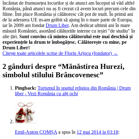
încântat de frumusețea locurilor și de atunci am început să văd altfel
România, până atunci nu aș fi crezut că avem locuri precum cele din
filme. Îmi place România și călătoresc cât pot de mult. În primii ani
de la aderarea UE m-am grăbit să ajung în o mare parte de Europa,
iar în 2009 am fondat
Drum Liber
. Am dedicat ultimii ani în mare
măsură României, asortând călătoriile interne cu ieșiri "de studiu" în
alte țări.
Sunt convins că mintea călătorului este mai deschisă și
experiențele la drum te îmbogățesc. Călătorește cu mine, pe
Drum Liber!
Citește toate articolele scrise de Florin Arjocu (fondator)
→
2 gânduri despre “
Mănăstirea Hurezi,
simbolul stilului Brâncovenesc
”
Pingback:
Turismul în spațiul religios din România | Drum
liber - Vezi România cu alți ochi
Emil-Anton COMȘA
a spus
în
12 mai 2014 la 03:18
: