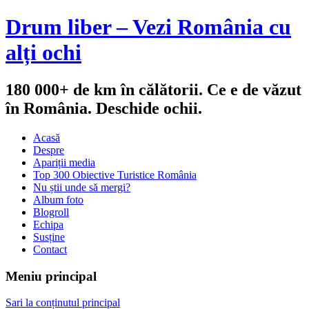
Drum liber – Vezi România cu
alți ochi
180 000+ de km în călătorii. Ce e de văzut
în România. Deschide ochii.
Acasă
Despre
Apariții media
Top 300 Obiective Turistice România
Nu știi unde să mergi?
Album foto
Blogroll
Echipa
Susține
Contact
Meniu principal
Sari la conținutul principal