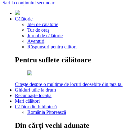
Sari la conținutul secundar
Călătorie
Idei de călătorie
Tur de oraș
Jurnal de călătorie
Aventuri
Răspunsuri pentru cititori
Pentru suflete călătoare
Citește despre o mulțime de locuri deosebite din țara ta.
Ghiduri utile la drum
Recunoaște locația
Mari călători
Călător din bibliotecă
România Pitorească
Din cărți vechi adunate