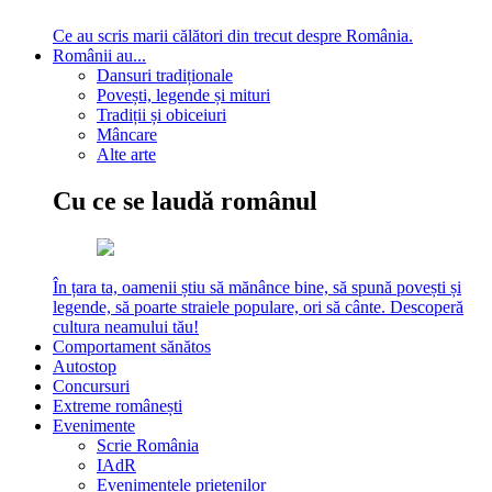
Ce au scris marii călători din trecut despre România.
Românii au...
Dansuri tradiționale
Povești, legende și mituri
Tradiții și obiceiuri
Mâncare
Alte arte
Cu ce se laudă românul
În țara ta, oamenii știu să mănânce bine, să spună povești și
legende, să poarte straiele populare, ori să cânte. Descoperă
cultura neamului tău!
Comportament sănătos
Autostop
Concursuri
Extreme românești
Evenimente
Scrie România
IAdR
Evenimentele prietenilor