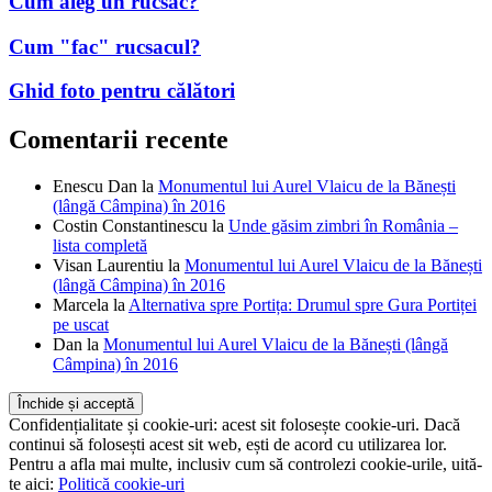
Cum aleg un rucsac?
Cum "fac" rucsacul?
Ghid foto pentru călători
Comentarii recente
Enescu Dan
la
Monumentul lui Aurel Vlaicu de la Bănești
(lângă Câmpina) în 2016
Costin Constantinescu
la
Unde găsim zimbri în România –
lista completă
Visan Laurentiu
la
Monumentul lui Aurel Vlaicu de la Bănești
(lângă Câmpina) în 2016
Marcela
la
Alternativa spre Portița: Drumul spre Gura Portiței
pe uscat
Dan
la
Monumentul lui Aurel Vlaicu de la Bănești (lângă
Câmpina) în 2016
Confidențialitate și cookie-uri: acest sit folosește cookie-uri. Dacă
continui să folosești acest sit web, ești de acord cu utilizarea lor.