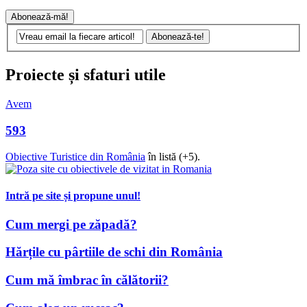
Proiecte și sfaturi utile
Avem
593
Obiective Turistice din România
în listă (+5).
Intră pe site și propune unul!
Cum mergi pe zăpadă?
Hărțile cu pârtiile de schi din România
Cum mă îmbrac în călătorii?