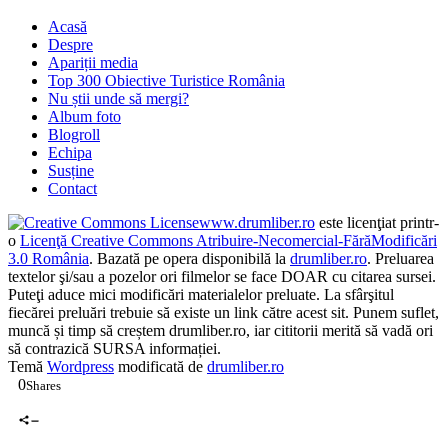
Pentru a afla mai multe, inclusiv cum să controlezi cookie-urile, uită-
te aici:
Politică cookie-uri
Acasă
Despre
Apariții media
Top 300 Obiective Turistice România
Nu știi unde să mergi?
Album foto
Blogroll
Echipa
Susține
Contact
www.drumliber.ro
este licenţiat printr-
o
Licenţă Creative Commons Atribuire-Necomercial-FărăModificări
3.0 România
. Bazată pe opera disponibilă la
drumliber.ro
. Preluarea
textelor şi/sau a pozelor ori filmelor se face DOAR cu citarea sursei.
Puteţi aduce mici modificări materialelor preluate. La sfârşitul
fiecărei preluări trebuie să existe un link către acest sit. Punem suflet,
muncă și timp să creștem drumliber.ro, iar cititorii merită să vadă ori
să contrazică SURSA informației.
Temă
Wordpress
modificată de
drumliber.ro
0
Shares
0