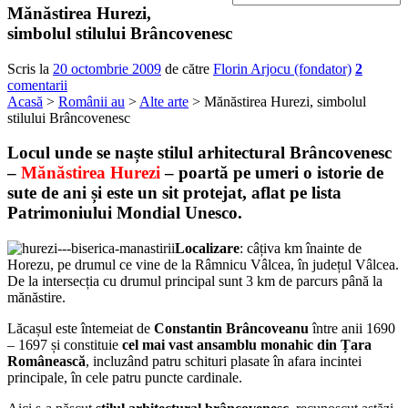
Mănăstirea Hurezi,
simbolul stilului Brâncovenesc
Scris la
20 octombrie 2009
de către
Florin Arjocu (fondator)
2
comentarii
Acasă
>
Românii au
>
Alte arte
> Mănăstirea Hurezi, simbolul
stilului Brâncovenesc
Locul unde se naște stilul arhitectural Brâncovenesc
–
Mănăstirea Hurezi
– poartă pe umeri o istorie de
sute de ani și este un sit protejat, aflat pe lista
Patrimoniului Mondial Unesco.
Localizare
: câțiva km înainte de
Horezu, pe drumul ce vine de la Râmnicu Vâlcea, în județul Vâlcea.
De la intersecția cu drumul principal sunt 3 km de parcurs până la
mănăstire.
Lăcașul este întemeiat de
Constantin Brâncoveanu
între anii 1690
– 1697 și constituie
cel mai vast ansamblu monahic din Țara
Românească
, incluzând patru schituri plasate în afara incintei
principale, în cele patru puncte cardinale.