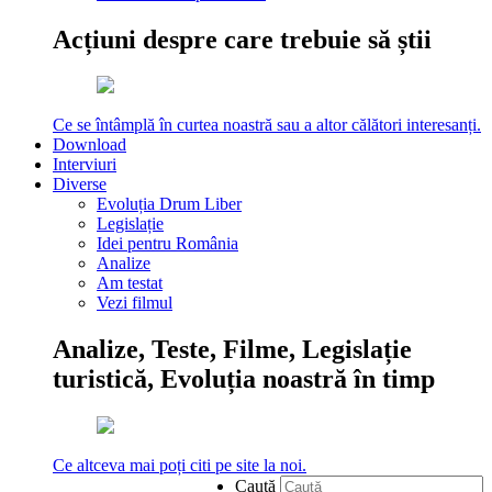
Acțiuni despre care trebuie să știi
Ce se întâmplă în curtea noastră sau a altor călători interesanți.
Download
Interviuri
Diverse
Evoluția Drum Liber
Legislație
Idei pentru România
Analize
Am testat
Vezi filmul
Analize, Teste, Filme, Legislație
turistică, Evoluția noastră în timp
Ce altceva mai poți citi pe site la noi.
Caută