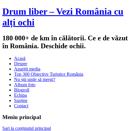
Drum liber – Vezi România cu
alți ochi
180 000+ de km în călătorii. Ce e de văzut
în România. Deschide ochii.
Acasă
Despre
Apariții media
Top 300 Obiective Turistice România
Nu știi unde să mergi?
Album foto
Blogroll
Echipa
Susține
Contact
Meniu principal
Sari la conținutul principal