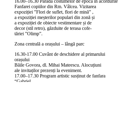
16.00–16.30 Parada costumelor de epocă în acordurile
Fanfarei copiilor din Rm. Vâlcea. Vizitarea
expoziției ”Flori de suflet, flori de mină” ,
a expoziției meșterilor populari din zonă și
a expoziției de obiecte vestimentare și de
decor (stil retro), găzduite de terasa cofe-
tăriei ”Olimp”.
Zona centrală a orașului – lângă parc
16.30-17.00 Cuvânt de deschidere al primarului
orașului
Băile Govora, dl. Mihai Mateescu. Alocuțiuni
ale invitaților prezenți la eveniment.
17.00–17.30 Program artistic susținut de fanfara
“Gabriel
Chaborschi” din Rm. Vâlcea, sub coordona-
rea prof. Constantin Andrei. Muzică ușoară în
interpretarea Alexandrei Radu.
17.30-18.00 Program folcloric susținut de Neli Pleantă
și
invitații săi
18.00-19.00 Recital extraordinar susținut de
interpretul de muzică popular Petrică Mîțu-
Stoian.