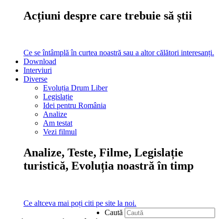
Acțiuni despre care trebuie să știi
Ce se întâmplă în curtea noastră sau a altor călători interesanți.
Download
Interviuri
Diverse
Evoluția Drum Liber
Legislație
Idei pentru România
Analize
Am testat
Vezi filmul
Analize, Teste, Filme, Legislație
turistică, Evoluția noastră în timp
Ce altceva mai poți citi pe site la noi.
Caută