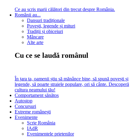
Ce au scris marii călători din trecut despre România.
Românii au...
Dansuri tradiționale
Povești, legende și mituri
Tradiții și obiceiuri
Mâncare
Alte arte
Cu ce se laudă românul
În țara ta, oamenii știu să mănânce bine, să spună povești și
legende, să poarte straiele populare, ori să cânte. Descoperă
cultura neamului tău!
Comportament sănătos
Autostop
Concursuri
Extreme românești
Evenimente
Scrie România
IAdR
Evenimentele prietenilor