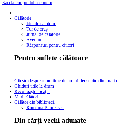
Sari la conținutul secundar
Călătorie
Idei de călătorie
Tur de oraș
Jurnal de călătorie
Aventuri
Răspunsuri pentru cititori
Pentru suflete călătoare
Citește despre o mulțime de locuri deosebite din țara ta.
Ghiduri utile la drum
Recunoaște locația
Mari călători
Călător din bibliotecă
România Pitorească
Din cărți vechi adunate