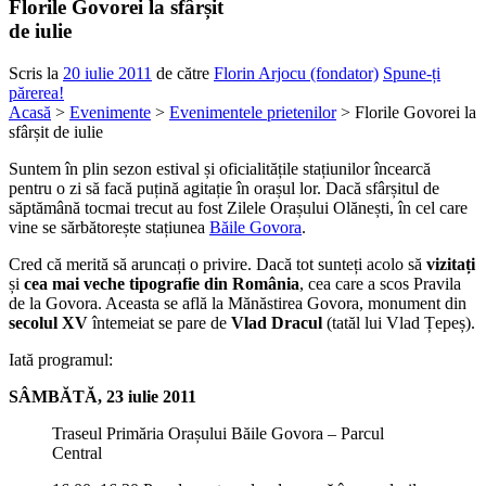
Florile Govorei la sfârșit
de iulie
Scris la
20 iulie 2011
de către
Florin Arjocu (fondator)
Spune-ți
părerea!
Acasă
>
Evenimente
>
Evenimentele prietenilor
> Florile Govorei la
sfârșit de iulie
Suntem în plin sezon estival și oficialitățile stațiunilor încearcă
pentru o zi să facă puțină agitație în orașul lor. Dacă sfârșitul de
săptămână tocmai trecut au fost Zilele Orașului Olănești, în cel care
vine se sărbătorește stațiunea
Băile Govora
.
Cred că merită să aruncați o privire. Dacă tot sunteți acolo să
vizitați
și
cea mai veche tipografie din România
, cea care a scos Pravila
de la Govora. Aceasta se află la Mănăstirea Govora, monument din
secolul XV
întemeiat se pare de
Vlad Dracul
(tatăl lui Vlad Țepeș).
Iată programul:
SÂMBĂTĂ, 23 iulie 2011
Traseul Primăria Orașului Băile Govora – Parcul
Central