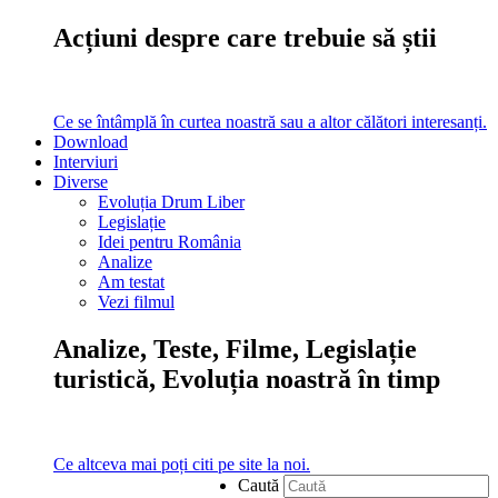
Acțiuni despre care trebuie să știi
Ce se întâmplă în curtea noastră sau a altor călători interesanți.
Download
Interviuri
Diverse
Evoluția Drum Liber
Legislație
Idei pentru România
Analize
Am testat
Vezi filmul
Analize, Teste, Filme, Legislație
turistică, Evoluția noastră în timp
Ce altceva mai poți citi pe site la noi.
Caută