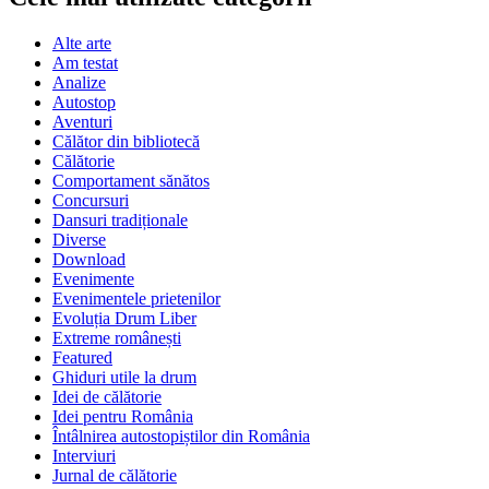
Alte arte
Am testat
Analize
Autostop
Aventuri
Călător din bibliotecă
Călătorie
Comportament sănătos
Concursuri
Dansuri tradiționale
Diverse
Download
Evenimente
Evenimentele prietenilor
Evoluția Drum Liber
Extreme românești
Featured
Ghiduri utile la drum
Idei de călătorie
Idei pentru România
Întâlnirea autostopiștilor din România
Interviuri
Jurnal de călătorie