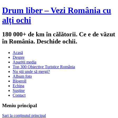
Drum liber – Vezi România cu
alți ochi
180 000+ de km în călătorii. Ce e de văzut
în România. Deschide ochii.
Acasă
Despre
Apariții media
Top 300 Obiective Turistice România
Nu știi unde să mergi?
Album foto
Blogroll
Echipa
Susține
Contact
Meniu principal
Sari la conținutul principal