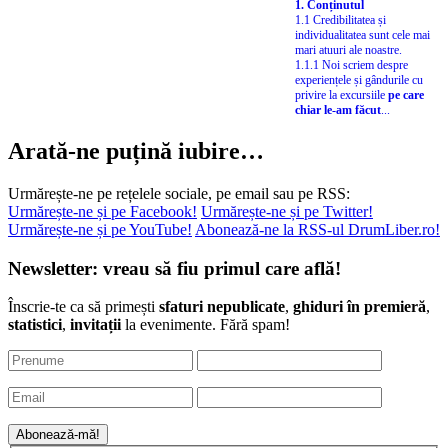
1. Conținutul
1.1 Credibilitatea și
individualitatea sunt cele mai
mari atuuri ale noastre.
1.1.1 Noi scriem despre
experiențele și gândurile cu
privire la excursiile
pe care
chiar le-am făcut
...
Arată-ne puțină iubire…
Urmărește-ne pe rețelele sociale, pe email sau pe RSS:
Urmărește-ne și pe Facebook!
Urmărește-ne și pe Twitter!
Urmărește-ne și pe YouTube!
Abonează-ne la RSS-ul DrumLiber.ro!
Newsletter: vreau să fiu primul care află!
Înscrie-te ca să primești
sfaturi nepublicate
,
ghiduri în premieră
,
statistici
,
invitații
la evenimente. Fără spam!