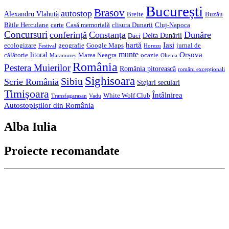
București
Brasov
autostop
Alexandru Vlahuță
Breite
Buzău
Băile Herculane
carte
Casă memorială
clisura Dunarii
Cluj-Napoca
Concursuri
conferință
Constanța
Dunăre
Delta Dunării
Daci
hartă
Iasi
ecologizare
geografie
Google Maps
jurnal de
Festival
Horezu
munte
Orșova
litoral
călătorie
Marea Neagra
ocazie
Maramures
Oltenia
România
Pestera Muierilor
România pitorească
români excepționali
Sighisoara
Sibiu
Scrie România
Stejari seculari
Timișoara
Întâlnirea
White Wolf Club
Transfagarasan
Vadu
Autostopiștilor din România
Alba Iulia
Proiecte recomandate