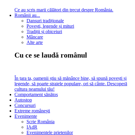
Ce au scris marii călători din trecut despre România.
Românii au...
Dansuri tradiționale
Povești, legende și mituri
Tradiții și obiceiuri
Mâncare
Alte arte
Cu ce se laudă românul
În țara ta, oamenii știu să mănânce bine, să spună povești și
legende, să poarte straiele populare, ori să cânte. Descoperă
cultura neamului tău!
Comportament sănătos
Autostop
Concursuri
Extreme românești
Evenimente
Scrie România
IAdR
Evenimentele prietenilor