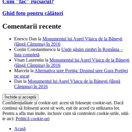
Cum "fac" rucsacul?
Ghid foto pentru călători
Comentarii recente
Enescu Dan
la
Monumentul lui Aurel Vlaicu de la Bănești
(lângă Câmpina) în 2016
Costin Constantinescu
la
Unde găsim zimbri în România –
lista completă
Visan Laurentiu
la
Monumentul lui Aurel Vlaicu de la Bănești
(lângă Câmpina) în 2016
Marcela
la
Alternativa spre Portița: Drumul spre Gura Portiței
pe uscat
Dan
la
Monumentul lui Aurel Vlaicu de la Bănești (lângă
Câmpina) în 2016
Confidențialitate și cookie-uri: acest sit folosește cookie-uri. Dacă
continui să folosești acest sit web, ești de acord cu utilizarea lor.
Pentru a afla mai multe, inclusiv cum să controlezi cookie-urile, uită-
te aici:
Politică cookie-uri
Acasă