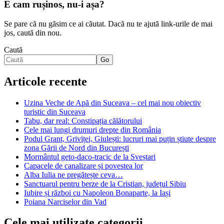
E cam rușinos, nu-i așa?
Se pare că nu găsim ce ai căutat. Dacă nu te ajută link-urile de mai
jos, caută din nou.
Caută
Go
Articole recente
Uzina Veche de Apă din Suceava – cel mai nou obiectiv
turistic din Suceava
Tabu, dar real: Constipația călătorului
Cele mai lungi drumuri drepte din România
Podul Grant, Griviței, Giulești: lucruri mai puțin știute despre
zona Gării de Nord din București
Mormântul geto-daco-tracic de la Sveștari
Capacele de canalizare și povestea lor
Alba Iulia ne pregătește ceva…
Sanctuarul pentru berze de la Cristian, județul Sibiu
Iubire și război cu Napoleon Bonaparte, la Iași
Poiana Narciselor din Vad
Cele mai utilizate categorii