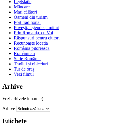
Legislatie
Mâncare
Mari călători
Oameni din turism
Port tradițional
Povești, legende și mituri
Prin România, cu Voi
Răspunsuri pentru cititori
Recunoaște locația
România pitorească
Românii au
Scrie România
Tradiții și obiceiuri
Tur de oraș
Vezi filmul
Arhive
Vezi arhivele lunare. :)
Arhive
Etichete