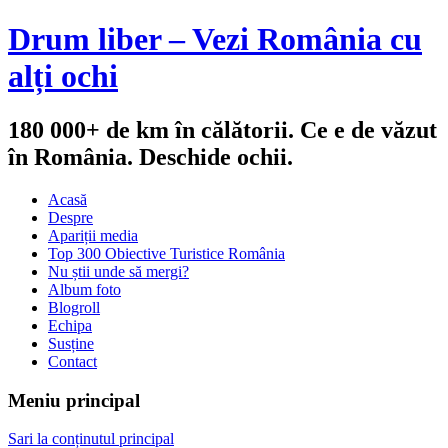
Drum liber – Vezi România cu
alți ochi
180 000+ de km în călătorii. Ce e de văzut
în România. Deschide ochii.
Acasă
Despre
Apariții media
Top 300 Obiective Turistice România
Nu știi unde să mergi?
Album foto
Blogroll
Echipa
Susține
Contact
Meniu principal
Sari la conținutul principal