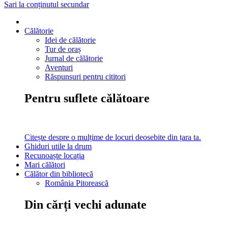
Sari la conținutul secundar
Călătorie
Idei de călătorie
Tur de oraș
Jurnal de călătorie
Aventuri
Răspunsuri pentru cititori
Pentru suflete călătoare
Citește despre o mulțime de locuri deosebite din țara ta.
Ghiduri utile la drum
Recunoaște locația
Mari călători
Călător din bibliotecă
România Pitorească
Din cărți vechi adunate