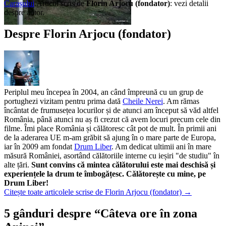
Carașului
.
Articol scris de
Florin Arjocu (fondator)
:
vezi detalii
despre autor.
Despre Florin Arjocu (fondator)
Periplul meu începea în 2004, an când împreună cu un grup de
portughezi vizitam pentru prima dată
Cheile Nerei
. Am rămas
încântat de frumusețea locurilor și de atunci am început să văd altfel
România, până atunci nu aș fi crezut că avem locuri precum cele din
filme. Îmi place România și călătoresc cât pot de mult. În primii ani
de la aderarea UE m-am grăbit să ajung în o mare parte de Europa,
iar în 2009 am fondat
Drum Liber
. Am dedicat ultimii ani în mare
măsură României, asortând călătoriile interne cu ieșiri "de studiu" în
alte țări.
Sunt convins că mintea călătorului este mai deschisă și
experiențele la drum te îmbogățesc. Călătorește cu mine, pe
Drum Liber!
Citește toate articolele scrise de Florin Arjocu (fondator)
→
5 gânduri despre “
Câteva ore în zona