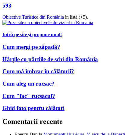
593
Obiective Turistice din România
în listă (+5).
Intră pe site și propune unul!
Cum mergi pe zăpadă?
Hărțile cu pârtiile de schi din România
Cum mă îmbrac în călătorii?
Cum aleg un rucsac?
Cum "fac" rucsacul?
Ghid foto pentru călători
Comentarii recente
Enescu Dan
la
Monumentul lui Aurel Vlaicu de la Bănești