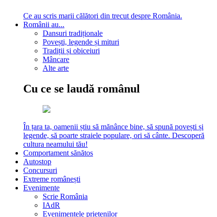
Ce au scris marii călători din trecut despre România.
Românii au...
Dansuri tradiționale
Povești, legende și mituri
Tradiții și obiceiuri
Mâncare
Alte arte
Cu ce se laudă românul
În țara ta, oamenii știu să mănânce bine, să spună povești și
legende, să poarte straiele populare, ori să cânte. Descoperă
cultura neamului tău!
Comportament sănătos
Autostop
Concursuri
Extreme românești
Evenimente
Scrie România
IAdR
Evenimentele prietenilor