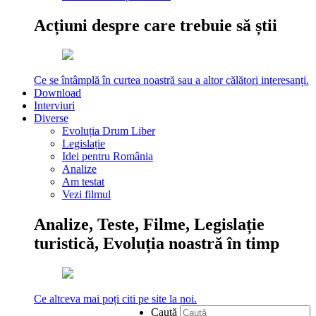
Acțiuni despre care trebuie să știi
Ce se întâmplă în curtea noastră sau a altor călători interesanți.
Download
Interviuri
Diverse
Evoluția Drum Liber
Legislație
Idei pentru România
Analize
Am testat
Vezi filmul
Analize, Teste, Filme, Legislație
turistică, Evoluția noastră în timp
Ce altceva mai poți citi pe site la noi.
Caută