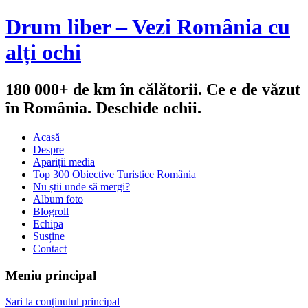
Drum liber – Vezi România cu
alți ochi
180 000+ de km în călătorii. Ce e de văzut
în România. Deschide ochii.
Acasă
Despre
Apariții media
Top 300 Obiective Turistice România
Nu știi unde să mergi?
Album foto
Blogroll
Echipa
Susține
Contact
Meniu principal
Sari la conținutul principal