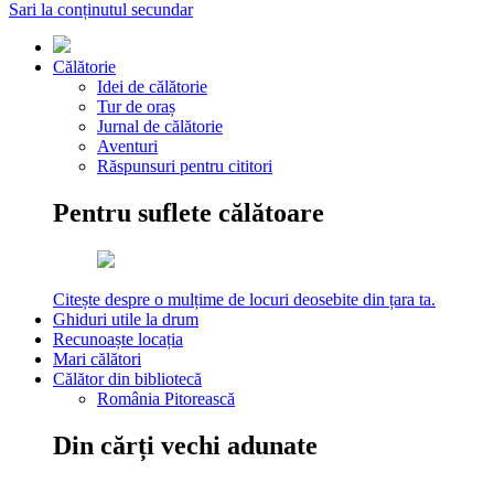
Sari la conținutul secundar
Călătorie
Idei de călătorie
Tur de oraș
Jurnal de călătorie
Aventuri
Răspunsuri pentru cititori
Pentru suflete călătoare
Citește despre o mulțime de locuri deosebite din țara ta.
Ghiduri utile la drum
Recunoaște locația
Mari călători
Călător din bibliotecă
România Pitorească
Din cărți vechi adunate