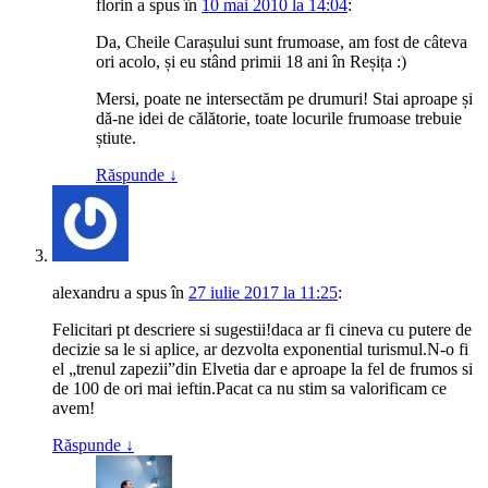
florin
a spus
în
10 mai 2010 la 14:04
:
Da, Cheile Carașului sunt frumoase, am fost de câteva
ori acolo, și eu stând primii 18 ani în Reșița :)
Mersi, poate ne intersectăm pe drumuri! Stai aproape și
dă-ne idei de călătorie, toate locurile frumoase trebuie
știute.
Răspunde
↓
alexandru
a spus
în
27 iulie 2017 la 11:25
:
Felicitari pt descriere si sugestii!daca ar fi cineva cu putere de
decizie sa le si aplice, ar dezvolta exponential turismul.N-o fi
el „trenul zapezii”din Elvetia dar e aproape la fel de frumos si
de 100 de ori mai ieftin.Pacat ca nu stim sa valorificam ce
avem!
Răspunde
↓