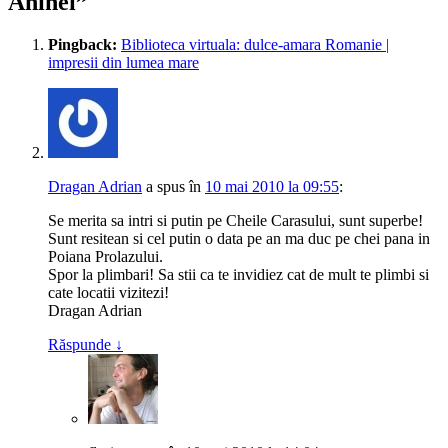
Aninei
”
Pingback:
Biblioteca virtuala: dulce-amara Romanie |
impresii din lumea mare
Dragan Adrian
a spus
în
10 mai 2010 la 09:55
:
Se merita sa intri si putin pe Cheile Carasului, sunt superbe!
Sunt resitean si cel putin o data pe an ma duc pe chei pana in
Poiana Prolazului.
Spor la plimbari! Sa stii ca te invidiez cat de mult te plimbi si
cate locatii vizitezi!
Dragan Adrian
Răspunde
↓