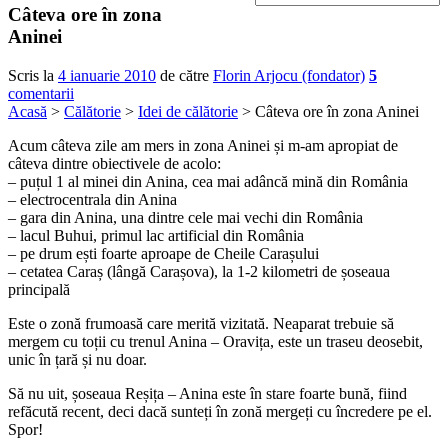
Câteva ore în zona
Aninei
Scris la
4 ianuarie 2010
de către
Florin Arjocu (fondator)
5
comentarii
Acasă
>
Călătorie
>
Idei de călătorie
> Câteva ore în zona Aninei
Acum câteva zile am mers in zona Aninei și m-am apropiat de
câteva dintre obiectivele de acolo:
– puțul 1 al minei din Anina, cea mai adâncă mină din România
– electrocentrala din Anina
– gara din Anina, una dintre cele mai vechi din România
– lacul Buhui, primul lac artificial din România
– pe drum ești foarte aproape de Cheile Carașului
– cetatea Caraș (lângă Carașova), la 1-2 kilometri de șoseaua
principală
Este o zonă frumoasă care merită vizitată. Neaparat trebuie să
mergem cu toții cu trenul Anina – Oravița, este un traseu deosebit,
unic în țară și nu doar.
Să nu uit, șoseaua Reșița – Anina este în stare foarte bună, fiind
refăcută recent, deci dacă sunteți în zonă mergeți cu încredere pe el.
Spor!