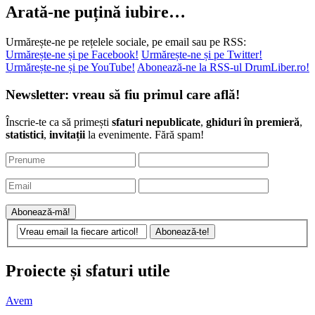
Arată-ne puțină iubire…
Urmărește-ne pe rețelele sociale, pe email sau pe RSS:
Urmărește-ne și pe Facebook!
Urmărește-ne și pe Twitter!
Urmărește-ne și pe YouTube!
Abonează-ne la RSS-ul DrumLiber.ro!
Newsletter: vreau să fiu primul care află!
Înscrie-te ca să primești
sfaturi nepublicate
,
ghiduri în premieră
,
statistici
,
invitații
la evenimente. Fără spam!
Proiecte și sfaturi utile
Avem