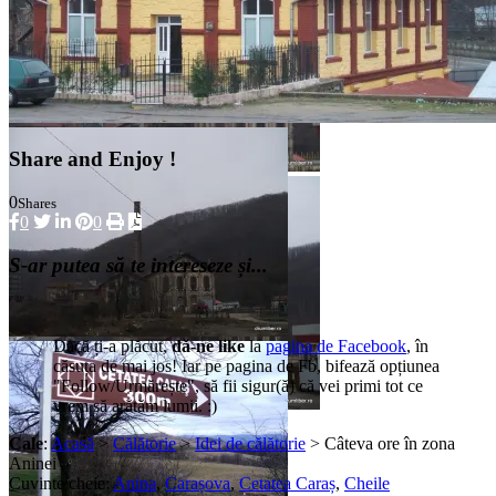
Share and Enjoy !
0
Shares
0
0
S-ar putea să te intereseze și...
Dacă ți-a plăcut,
dă-ne like
la
pagina de Facebook
, în
căsuța de mai jos! Iar pe pagina de Fb, bifează opțiunea
"Follow/Urmărește", să fii sigur(ă) că vei primi tot ce
vrem să arătăm lumii. :)
Cale
:
Acasă
>
Călătorie
>
Idei de călătorie
> Câteva ore în zona
Aninei
Cuvinte cheie:
Anina
,
Carașova
,
Cetatea Caraș
,
Cheile