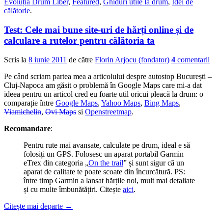
Evoluția Drum Liber
,
Featured
,
Ghiduri utile la drum
,
Idei de
călătorie
.
Test: Cele mai bune site-uri de hărți online și de
calculare a rutelor pentru călătoria ta
Scris la
8 iunie 2011
de către
Florin Arjocu (fondator)
4
comentarii
Pe când scriam partea mea a articolului despre autostop București –
Cluj-Napoca am găsit o problemă în Google Maps care mi-a dat
ideea pentru un articol cred eu foarte util oricui pleacă la drum: o
comparație între
Google Maps
,
Yahoo Maps
,
Bing Maps
,
Viamichelin
,
Ovi Maps
si
Openstreetmap
.
Recomandare
:
Pentru rute mai avansate, calculate pe drum, ideal e să
folosiți un GPS. Folosesc un aparat portabil Garmin
eTrex din categoria „
On the trail
” și sunt sigur că un
aparat de calitate te poate scoate din încurcătură. PS:
între timp Garmin a lansat hărțile noi, mult mai detaliate
și cu multe îmbunătățiri. Citește
aici
.
Citește mai departe
→