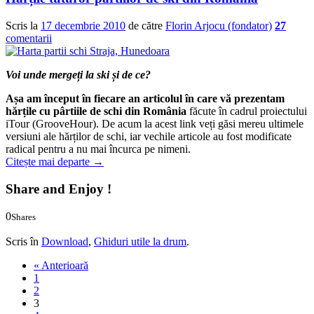
Scris la
17 decembrie 2010
de către
Florin Arjocu (fondator)
27
comentarii
Voi unde mergeți la ski și de ce?
Așa am început în fiecare an articolul în care vă prezentam
hărțile cu pârtiile de schi din România
făcute în cadrul proiectului
iTour (GrooveHour). De acum la acest link veți găsi mereu ultimele
versiuni ale hărților de schi, iar vechile articole au fost modificate
radical pentru a nu mai încurca pe nimeni.
Citește mai departe
→
Share and Enjoy !
0
Shares
0
0
Scris în
Download
,
Ghiduri utile la drum
.
« Anterioară
1
2
3