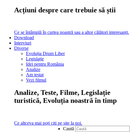
Acțiuni despre care trebuie să știi
Ce se întâmplă în curtea noastră sau a altor călători interesanți.
Download
Interviuri
Diverse
Evoluția Drum Liber
Legislație
Idei pentru România
Analize
Am testat
Vezi filmul
Analize, Teste, Filme, Legislație
turistică, Evoluția noastră în timp
Ce altceva mai poți citi pe site la noi.
Caută