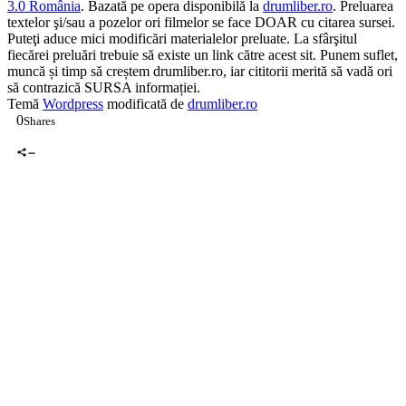
3.0 România
. Bazată pe opera disponibilă la
drumliber.ro
. Preluarea
textelor şi/sau a pozelor ori filmelor se face DOAR cu citarea sursei.
Puteţi aduce mici modificări materialelor preluate. La sfârşitul
fiecărei preluări trebuie să existe un link către acest sit. Punem suflet,
muncă și timp să creștem drumliber.ro, iar cititorii merită să vadă ori
să contrazică SURSA informației.
Temă
Wordpress
modificată de
drumliber.ro
0
Shares
0