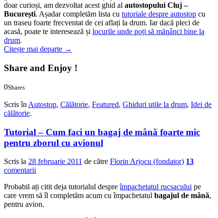
doar curioși, am dezvoltat acest ghid al
autostopului Cluj –
București
. Așadar completăm lista cu
tutoriale despre autostop
cu
un traseu foarte frecventat de cei aflați la drum. Iar dacă pleci de
acasă, poate te interesează și
locurile unde poți să mănânci bine la
drum
.
Citește mai departe
→
Share and Enjoy !
0
Shares
0
0
Scris în
Autostop
,
Călătorie
,
Featured
,
Ghiduri utile la drum
,
Idei de
călătorie
.
Tutorial – Cum faci un bagaj de mână foarte mic
pentru zborul cu avionul
Scris la
28 februarie 2011
de către
Florin Arjocu (fondator)
13
comentarii
Probabil ați citit deja tutorialul despre
împachetatul rucsacului
pe
care vrem să îl completăm acum cu împachetatul
bagajul de mână
,
pentru avion.