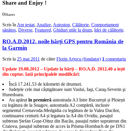
Share and Enjoy !
0
Shares
0
0
Scris în
Am testat
,
Analize
,
Autostop
,
Călătorie
,
Comportament
sănătos
,
Diverse
,
Featured
,
Ghiduri utile la drum
,
Idei de călătorie
.
RO.A.D.2012, noile hărți GPS pentru România de
la Garmin
Scris la
25 mai 2011
de către
Florin Arjocu (fondator)
1
comentariu
Update 19.08.2012 – Update la hărți – RO.A.D. 2012.40 a ieșit
din cuptor. Iată principalele modificări
:
Încă 17.241,53 de kilometri de drumuri.
Județele cele mai câștigătoare sunt Vaslui, Iaşi, Caraş-Severin şi
Hunedoara.
Au apărut
în premieră
autostrada A3 între București și Ploiești
cu legătura de la Snagov, autostrada A2 completă, inclusiv
segmentul Cernavoda-Medgidia cu legătura de la Valea Dacilor,
continuarea centurii A4 și legatura la A4 din Ovidiu, pasajul
subteran Ștefan Gușe-Oituz din Bacău, pasajul rutier suprateran din
Craiova, pasajul subteran de acces la Prisma-Hornbach de pe DN1