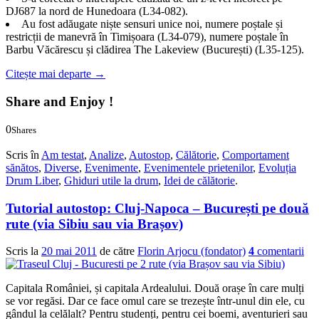
DJ687 la nord de Hunedoara (L34-082).
Au fost adăugate niște sensuri unice noi, numere poștale și
restricții de manevră în Timișoara (L34-079), numere poștale în
Barbu Văcărescu și clădirea The Lakeview (București) (L35-125).
Citește mai departe
→
Share and Enjoy !
0
Shares
0
0
Scris în
Am testat
,
Analize
,
Autostop
,
Călătorie
,
Comportament
sănătos
,
Diverse
,
Evenimente
,
Evenimentele prietenilor
,
Evoluția
Drum Liber
,
Ghiduri utile la drum
,
Idei de călătorie
.
Tutorial autostop: Cluj-Napoca – București pe două
rute (via Sibiu sau via Brașov)
Scris la
20 mai 2011
de către
Florin Arjocu (fondator)
4
comentarii
Capitala României, și capitala Ardealului. Două orașe în care mulți
se vor regăsi. Dar ce face omul care se trezește într-unul din ele, cu
gândul la celălalt? Pentru studenți, pentru cei boemi, aventurieri sau