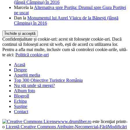
(lângă Câmpina) în 2016
Marcela
la
Alternativa spre Portița: Drumul spre Gura Portiței
pe uscat
Dan
la
Monumentul lui Aurel Vlaicu de la Bănești (lângă
Câmpina) în 2016
Confidențialitate și cookie-uri: acest sit folosește cookie-uri. Dacă
continui să folosești acest sit web, ești de acord cu utilizarea lor.
Pentru a afla mai multe, inclusiv cum să controlezi cookie-urile, uită-
te aici:
Politică cookie-uri
Acasă
Despre
Apariții media
Top 300 Obiective Turistice România
Nu știi unde să mergi?
Album foto
Blogroll
Echipa
Susține
Contact
www.drumliber.ro
este licenţiat printr-
o
Licenţă Creative Commons Atribuire-Necomercial-FărăModificări