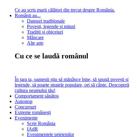
Ce au scris marii călători din trecut despre România.
Românii au...
Dansuri tradiționale
Povești, legende și mituri
Tradiții și obiceiuri
Mâncare
Alte arte
Cu ce se laudă românul
În țara ta, oamenii știu să mănânce bine, să spună povești și
legende, să poarte straiele populare, ori să cânte. Descoperă
cultura neamului tău!
Comportament sănătos
Autostop
Concursuri
Extreme românești
Evenimente
Scrie România
IAdR
Evenimentele prietenilor