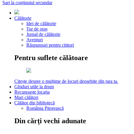
Sari la conținutul secundar
Călătorie
Idei de călătorie
Tur de oraș
Jurnal de călătorie
Aventuri
Răspunsuri pentru cititori
Pentru suflete călătoare
Citește despre o mulțime de locuri deosebite din țara ta.
Ghiduri utile la drum
Recunoaște locația
Mari călători
Călător din bibliotecă
România Pitorească
Din cărți vechi adunate