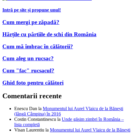
Intră pe site și propune unul!
Cum mergi pe zăpadă?
Hărțile cu pârtiile de schi din România
Cum mă îmbrac în călătorii?
Cum aleg un rucsac?
Cum "fac" rucsacul?
Ghid foto pentru călători
Comentarii recente
Enescu Dan
la
Monumentul lui Aurel Vlaicu de la Bănești
(lângă Câmpina) în 2016
Costin Constantinescu
la
Unde găsim zimbri în România –
lista completă
Visan Laurentiu
la
Monumentul lui Aurel Vlaicu de la Bănești