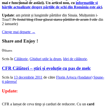
mai e funcțional de astăzi). Un articol nou, cu
informațiile și
hărțile actualizate despre pârtiile de schi din România este aici
.
Update
: am primit și lungimile pârtiilor din Sinaia. Mulțumim i-
Tour!!
Pe fostul blog iTour găseai starea pârtiilor
de acum 3 zile
din
2 ianuarie)
Citește mai departe
→
Share and Enjoy !
0
Shares
0
0
Scris în
Călătorie
,
Ghiduri utile la drum
,
Idei de călătorie
.
CFR Călători – știri și evoluție cu pas de melc
Scris la
13 decembrie 2011
de către
Florin Arjocu (fondator)
Spune-
ți părerea!
Update:
CFR a lansat de ceva timp și carduri de reducere. Cu un
card