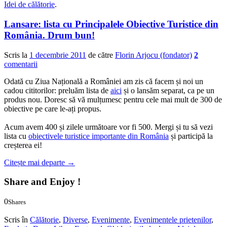
Idei de călătorie
.
Lansare: lista cu Principalele Obiective Turistice din
România. Drum bun!
Scris la
1 decembrie 2011
de către
Florin Arjocu (fondator)
2
comentarii
Odată cu Ziua Națională a României am zis că facem și noi un
cadou cititorilor: preluăm lista de
aici
și o lansăm separat, ca pe un
produs nou. Doresc să vă mulțumesc pentru cele mai mult de 300 de
obiective pe care le-ați propus.
Acum avem 400 și zilele următoare vor fi 500. Mergi și tu să vezi
lista cu
obiectivele turistice importante din România
și participă la
creșterea ei!
Citește mai departe
→
Share and Enjoy !
0
Shares
0
0
Scris în
Călătorie
,
Diverse
,
Evenimente
,
Evenimentele prietenilor
,