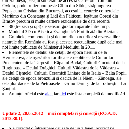
din Balotești, pasajul subteran de acces la Carrefour Tom din
Ovidiu, podul rutier nou peste Cibin din Sibiu, străpungerea
Popișteanu Cristian din București, accesul la centrele comerciale
Maritimo din Constanța și Lidl din Fălticeni, legătura Coresi din
Brașov precum și multe cartiere rezidențiale de dată recentă
38 (treizeci și opt) de sensuri giratorii apărute între timp.
Modelul 3D cu Biserica Evanghelică Fortificată din Biertan.
Granițele, componența şi denumirile parcurilor și rezervațiilor
naturale din România au fost și acestea reactualizate după cele mai
noi limite publicate de Ministerul Mediului în 2011.
Elementele de detaliu ale cetăţii de epoca fierului de la
Herneacova, ale așezărilor fortificate e-neolitice ale Culturilor
Precucuteni de la Târpești – Râpa lui Bodai, Culturii Cucuteni de la
Ruginoasa – Dealul Drăghici, Culturii Vădastra de la Vădastra –
Dealul Cișmelei, Culturii Ceramicii Liniare de la Isaiia – Balta Popii,
ale cetății de epoca bronzului și dacică de la Năeni – Zănoaga, ale
cetăților dacice de la Pietroasele – Gruiu Dării şi de la Todirești – La
Șanțuri.
Anunțul oficial este
aici
, iar
aici
este lista completă de modificări.
Update 2, 20.05.2012 – mici completări și corecții (RO.A.D.
2012.30.1)
:
S-a corectat o întrerupere cauzată de un z-level incorect pe