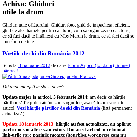
Arhiva:
Ghiduri
utile la drum
Ghiduri utile călătorului. Ghiduri foto, ghid de împachetat eficient,
ghid de ales hainele pentru călătorie, cum să organizezi o călătorie,
ce să faci dacă te întâlnești cu Moș Martin la drum, ce să faci dacă se
iau câinii de tine…
Pârtiile de ski din România 2012
Scris la
18 ianuarie 2012
de către
Florin Arjocu (fondator)
Spune-ți
părerea!
Voi unde mergeți la ski și de ce?
Update major la articol, 5 februarie 2014:
am decis ca hărțile
pârtiilor să fie publicate într-un singur loc, așa că le-am scos din
articol.
Vezi hărțile pârtiilor de ski din România
(listă permanent
actualizată).
Update 18 ianuarie 2013
: hărțile au fost actualizate, au apărut
pârtii noi sau altele s-au extins. Din acest articol am eliminat
link-urile spre paginile moarte (itourblog.wordpress.com nu