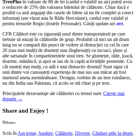
TrenPlus
în valoare de 80 de lei (cardul e valabil un an) puteți avea
o reducere de 25% din valoarea biletului de călătorie. Chiar dacă e
posibil ca unii angajați din casele de bilete să nu fie complet și corect
informați (am văzut asta în Băile Herculane), cardul este valabil și
pentru trenurile Regio (fostele Personale). Găsiți update-uri
aici
.
CFR Călători este cu siguranță unul dintre transportatorii pe care
trebuie să mizați în călătoriile de grup. Probabil că nici un alt drum
lung nu se compară din punct de vedere al distracției cu cel în care
20 (sau mai mulți) de drumeți stau (înghesuiți) cu rucsaci, plase și
alte sarsanale în compartimentele unui tren. Se glumește, râde, joacă,
doarme, mănâncă, și apoi se iau de la capăt activitățile pomenite. Cu
cât sunteți mai mulți, cu atât e mai distractiv drumul! Sunt sigur că
unii dintre voi cunoașteți experiența de mai sus sau măcar ați fost
martorul uneia asemănătoare. Desigur, vorbim de un tren românesc,
nu din India sau Pakistan, că acolo se stă chiar și
pe
tren.
Principalele dezavantaje ale călătoriei cu trenul sunt:
Citește mai
departe
→
Share and Enjoy !
0
Shares
0
0
Scris în
Am testat
,
Analize
,
Călătorie
,
Diverse
,
Ghiduri utile la drum
,