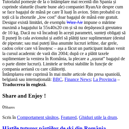
Tutorialul pornește de la o întâmplare mai recentă din Spania și
cuprinde sfaturile (foarte bune ale) companiei RyanAir despre cum
se face bagajul de mână pe care îl luați în avion. Știm probabil cu
toții că la zborurile „low cost” doar bagajul de mână este gratuit.
Desigur există limitări, de exemplu
Wizz Air
impune o mărime
maximă a bagajului la 55x40x20 cm și să nu depășească greutatea
de 10 kg. Dacă nu vă încadrați în acești parametri, sunteți obligați să
îl puneți în cala avionului și astfel să plătiți taxe suplimentare (destul
de piperate; sau mai puteți lăsa anumite lucruri ieftine, dar grele,
cadou celor care vă însoțesc – așa a făcut un participant italian venit
la cursul academic de vară din 2004; după ce a plătit taxele
suplimentare la venirea în România, la plecare a „ușurat” bagajul de
o parte dintre lucruri). Limitele ar trebui stabilite în funcție de
compania aeriană cu care călătoriți.
Întâmplarea este cuprinsă în mai multe articole din presa spaniolă,
belgiană sau internațională:
BBC
,
Finance News
;
La Provincia
–
Traducerea în engleză
.
Share and Enjoy !
0
Shares
0
0
Scris în
Comportament sănătos
,
Featured
,
Ghiduri utile la drum
.
Hărțile tuturor pârtiilor de ski din România