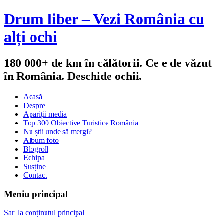
Drum liber – Vezi România cu
alți ochi
180 000+ de km în călătorii. Ce e de văzut
în România. Deschide ochii.
Acasă
Despre
Apariții media
Top 300 Obiective Turistice România
Nu știi unde să mergi?
Album foto
Blogroll
Echipa
Susține
Contact
Meniu principal
Sari la conținutul principal