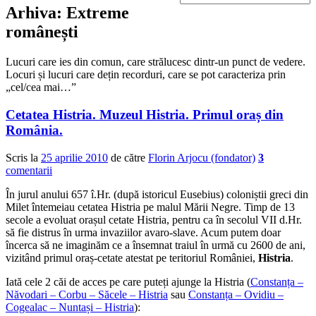
Arhiva:
Extreme
românești
Lucuri care ies din comun, care strălucesc dintr-un punct de vedere.
Locuri și lucuri care dețin recorduri, care se pot caracteriza prin
„cel/cea mai…”
Cetatea Histria. Muzeul Histria. Primul oraș din
România.
Scris la
25 aprilie 2010
de către
Florin Arjocu (fondator)
3
comentarii
În jurul anului 657 î.Hr. (după istoricul Eusebius) coloniștii greci din
Milet întemeiau cetatea Histria pe malul Mării Negre. Timp de 13
secole a evoluat orașul cetate Histria, pentru ca în secolul VII d.Hr.
să fie distrus în urma invaziilor avaro-slave. Acum putem doar
încerca să ne imaginăm ce a însemnat traiul în urmă cu 2600 de ani,
vizitând primul oraș-cetate atestat pe teritoriul României,
Histria
.
Iată cele 2 căi de acces pe care puteți ajunge la Histria (
Constanța –
Năvodari – Corbu – Săcele – Histria
sau
Constanța – Ovidiu –
Cogealac – Nuntași – Histria
):