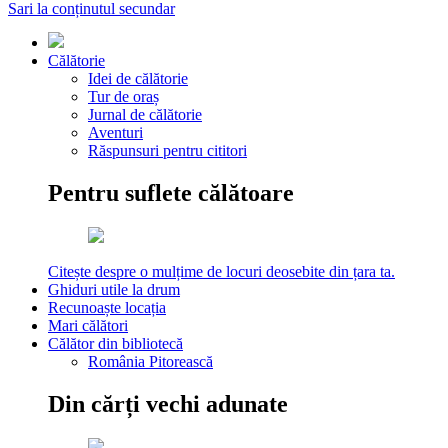
Sari la conținutul secundar
Călătorie
Idei de călătorie
Tur de oraș
Jurnal de călătorie
Aventuri
Răspunsuri pentru cititori
Pentru suflete călătoare
Citește despre o mulțime de locuri deosebite din țara ta.
Ghiduri utile la drum
Recunoaște locația
Mari călători
Călător din bibliotecă
România Pitorească
Din cărți vechi adunate