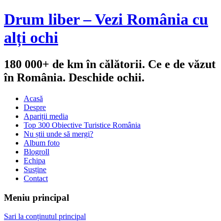
Drum liber – Vezi România cu
alți ochi
180 000+ de km în călătorii. Ce e de văzut
în România. Deschide ochii.
Acasă
Despre
Apariții media
Top 300 Obiective Turistice România
Nu știi unde să mergi?
Album foto
Blogroll
Echipa
Susține
Contact
Meniu principal
Sari la conținutul principal