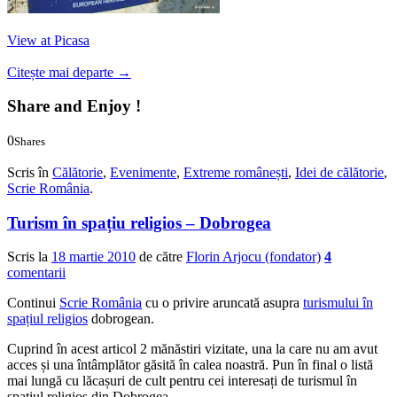
View at Picasa
Citește mai departe
→
Share and Enjoy !
0
Shares
0
0
Scris în
Călătorie
,
Evenimente
,
Extreme românești
,
Idei de călătorie
,
Scrie România
.
Turism în spațiu religios – Dobrogea
Scris la
18 martie 2010
de către
Florin Arjocu (fondator)
4
comentarii
Continui
Scrie România
cu o privire aruncată asupra
turismului în
spațiul religios
dobrogean.
Cuprind în acest articol 2 mănăstiri vizitate, una la care nu am avut
acces și una întâmplător găsită în calea noastră. Pun în final o listă
mai lungă cu lăcașuri de cult pentru cei interesați de turismul în
spațiul religios din Dobrogea.