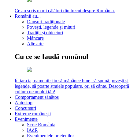
Ce au scris marii călători din trecut despre România.
Românii au...
Dansuri tradiționale
Povești, legende și mituri
Tradiții și obiceiuri
Mâncare
Alte arte
Cu ce se laudă românul
În țara ta, oamenii știu să mănânce bine, să spună povești și
legende, să poarte straiele populare, ori să cânte. Descoperă
cultura neamului tău!
Comportament sănătos
Autostop
Concursuri
Extreme românești
Evenimente
Scrie România
IAdR
Evenimentele prietenilor