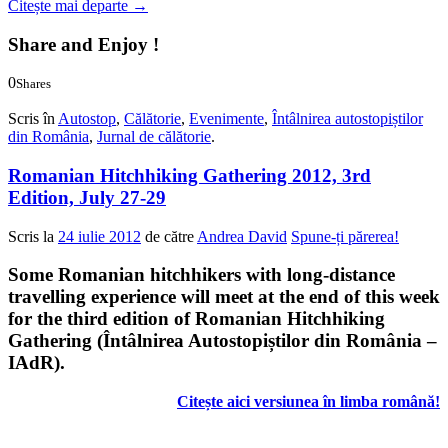
Citește mai departe
→
Share and Enjoy !
0
Shares
0
0
Scris în
Autostop
,
Călătorie
,
Evenimente
,
Întâlnirea autostopiștilor
din România
,
Jurnal de călătorie
.
Romanian Hitchhiking Gathering 2012, 3rd
Edition, July 27-29
Scris la
24 iulie 2012
de către
Andrea David
Spune-ți părerea!
Some Romanian hitchhikers with long-distance
travelling experience will meet at the end of this week
for the third edition of Romanian Hitchhiking
Gathering (
Întâlnirea Autostopiștilor din România –
IAdR)
.
Citește aici versiunea în limba română!