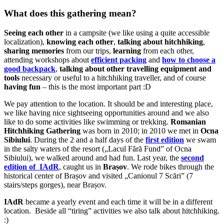
What does this gathering mean?
Seeing each other
in a campsite (we like using a quite accessible
localization),
knowing each other
,
talking about hitchhiking
,
sharing memories
from our trips,
learning
from each other,
attending workshops about
efficient packing
and
how to choose a
good backpack
,
talking about other travelling equipment and
tools
necessary or useful to a hitchhiking traveller, and of course
having fun
– this is the most important part :D
We pay attention to the location. It should be and interesting place,
we like having nice sightseeing opportunities around and we also
like to do some activities like swimming or trekking.
Romanian
Hitchhiking Gathering
was born in 2010; in 2010 we met in
Ocna
Sibiului
. During the 2 and a half days of the
first edition
we swam
in the salty waters of the resort („Lacul Fără Fund” of Ocna
Sibiului), we walked around and had fun. Last year, the
second
edition of IAdR
, caught us in
Brașov
. We rode bikes through the
historical center of Brașov and visited „Canionul 7 Scări” (7
stairs/steps gorges), near Brașov.
IAdR
became a yearly event and each time it will be in a different
location. Beside all “tiring” activities we also talk about hitchhiking.
:)