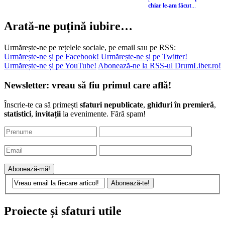
privire la excursiile
pe care
chiar le-am făcut
...
Arată-ne puțină iubire…
Urmărește-ne pe rețelele sociale, pe email sau pe RSS:
Urmărește-ne și pe Facebook!
Urmărește-ne și pe Twitter!
Urmărește-ne și pe YouTube!
Abonează-ne la RSS-ul DrumLiber.ro!
Newsletter: vreau să fiu primul care află!
Înscrie-te ca să primești
sfaturi nepublicate
,
ghiduri în premieră
,
statistici
,
invitații
la evenimente. Fără spam!
Proiecte și sfaturi utile