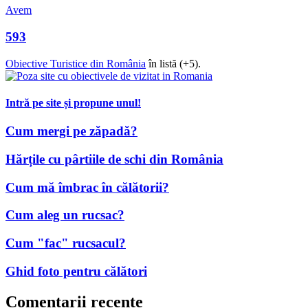
Avem
593
Obiective Turistice din România
în listă (+5).
Intră pe site și propune unul!
Cum mergi pe zăpadă?
Hărțile cu pârtiile de schi din România
Cum mă îmbrac în călătorii?
Cum aleg un rucsac?
Cum "fac" rucsacul?
Ghid foto pentru călători