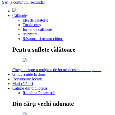
Sari la conținutul secundar
Călătorie
Idei de călătorie
Tur de oraș
Jurnal de călătorie
Aventuri
Răspunsuri pentru cititori
Pentru suflete călătoare
Citește despre o mulțime de locuri deosebite din țara ta.
Ghiduri utile la drum
Recunoaște locația
Mari călători
Călător din bibliotecă
România Pitorească
Din cărți vechi adunate