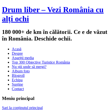
Drum liber – Vezi România cu
alți ochi
180 000+ de km în călătorii. Ce e de văzut
în România. Deschide ochii.
Acasă
Despre
Apariții media
Top 300 Obiective Turistice România
Nu știi unde să mergi?
Album foto
Blogroll
Echipa
Susține
Contact
Meniu principal
Sari la conținutul principal