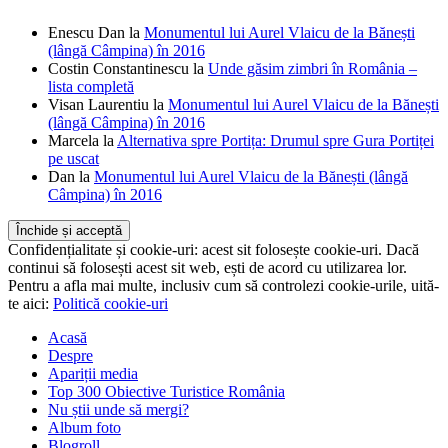
Comentarii recente
Enescu Dan
la
Monumentul lui Aurel Vlaicu de la Bănești
(lângă Câmpina) în 2016
Costin Constantinescu
la
Unde găsim zimbri în România –
lista completă
Visan Laurentiu
la
Monumentul lui Aurel Vlaicu de la Bănești
(lângă Câmpina) în 2016
Marcela
la
Alternativa spre Portița: Drumul spre Gura Portiței
pe uscat
Dan
la
Monumentul lui Aurel Vlaicu de la Bănești (lângă
Câmpina) în 2016
Confidențialitate și cookie-uri: acest sit folosește cookie-uri. Dacă
continui să folosești acest sit web, ești de acord cu utilizarea lor.
Pentru a afla mai multe, inclusiv cum să controlezi cookie-urile, uită-
te aici:
Politică cookie-uri
Acasă
Despre
Apariții media
Top 300 Obiective Turistice România
Nu știi unde să mergi?
Album foto