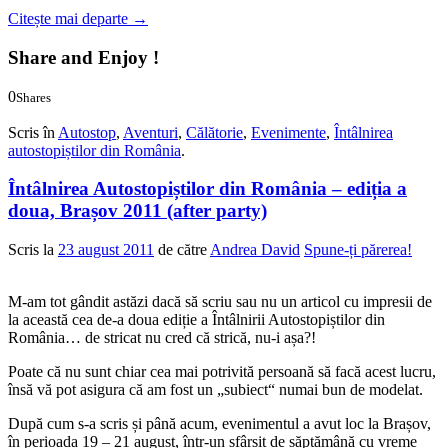
Citește mai departe
→
Share and Enjoy !
0
Shares
0
0
Scris în
Autostop
,
Aventuri
,
Călătorie
,
Evenimente
,
Întâlnirea
autostopiștilor din România
.
Întâlnirea Autostopiștilor din România – ediția a
doua, Brașov 2011 (after party)
Scris la
23 august 2011
de către
Andrea David
Spune-ți părerea!
M-am tot gândit astăzi dacă să scriu sau nu un articol cu impresii de
la această cea de-a doua ediție a Întâlnirii Autostopiștilor din
România… de stricat nu cred că strică, nu-i așa?!
Poate că nu sunt chiar cea mai potrivită persoană să facă acest lucru,
însă vă pot asigura că am fost un „subiect“ numai bun de modelat.
După cum s-a scris și până acum, evenimentul a avut loc la Brașov,
în perioada 19 – 21 august, într-un sfârșit de săptămână cu vreme