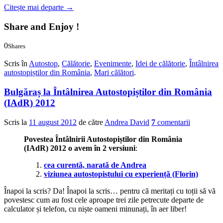
Citește mai departe
→
Share and Enjoy !
0
Shares
0
0
Scris în
Autostop
,
Călătorie
,
Evenimente
,
Idei de călătorie
,
Întâlnirea
autostopiștilor din România
,
Mari călători
.
Bulgăraș la Întâlnirea Autostopiștilor din România
(IAdR) 2012
Scris la
11 august 2012
de către
Andrea David
7
comentarii
Povestea Întâlnirii Autostopiștilor din România
(IAdR) 2012 o avem în 2 versiuni
:
cea curentă, narată de Andrea
viziunea autostopistului cu experiență (Florin)
Înapoi la scris? Da! Înapoi la scris… pentru că meritați cu toții să vă
povestesc cum au fost cele aproape trei zile petrecute departe de
calculator și telefon, cu niște oameni minunați, în aer liber!