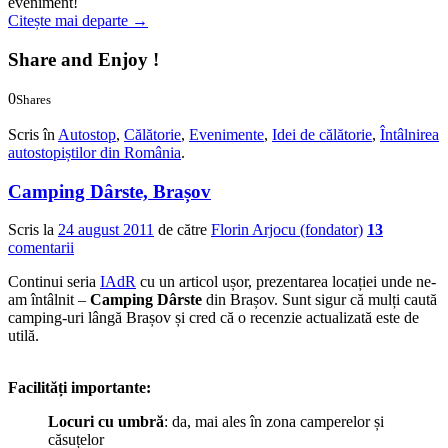
eveniment!
Citește mai departe
→
Share and Enjoy !
0
Shares
0
0
Scris în
Autostop
,
Călătorie
,
Evenimente
,
Idei de călătorie
,
Întâlnirea
autostopiștilor din România
.
Camping Dârste, Brașov
Scris la
24 august 2011
de către
Florin Arjocu (fondator)
13
comentarii
Continui seria
IAdR
cu un articol ușor, prezentarea locației unde ne-
am întâlnit –
Camping Dârste
din Brașov. Sunt sigur că mulți caută
camping-uri lângă Brașov și cred că o recenzie actualizată este de
utilă.
Facilități importante:
Locuri cu umbră
: da, mai ales în zona camperelor și
căsuțelor