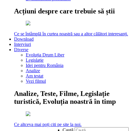
Acțiuni despre care trebuie să știi
Ce se întâmplă în curtea noastră sau a altor călători interesanți.
Download
Interviuri
Diverse
Evoluția Drum Liber
Legislație
Idei pentru România
Analize
Am testat
Vezi filmul
Analize, Teste, Filme, Legislație
turistică, Evoluția noastră în timp
Ce altceva mai poți citi pe site la noi.
Caută