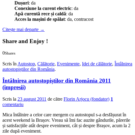
Dușuri
: da
Conexiune la curent electric
: da
Apă curentă rece și caldă
: da
Acces la mașini de spălat
: da, contracost
Citește mai departe
→
Share and Enjoy !
0
Shares
0
0
Scris în
Autostop
,
Călătorie
,
Evenimente
,
Idei de călătorie
,
Întâlnirea
autostopiștilor din România
.
Întâlnirea autostopiștilor din România 2011
(impresii)
Scris la
23 august 2011
de către
Florin Arjocu (fondator)
1
comentariu
Mica întâlnire a celor care mergem cu autostopul s-a desfășurat în
acest weekend la Brașov. Vreau să îmi fac auzite gândurile, părerile
și satisfacțiile atât despre eveniment, cât și despre Brașov, acum la 2
zile după eveniment.