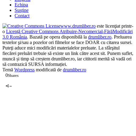
Blogroll
Echipa
Susține
Contact
www.drumliber.ro
este licenţiat printr-
o
Licenţă Creative Commons Atribuire-Necomercial-FărăModificări
3.0 România
. Bazată pe opera disponibilă la
drumliber.ro
. Preluarea
textelor şi/sau a pozelor ori filmelor se face DOAR cu citarea sursei.
Puteţi aduce mici modificări materialelor preluate. La sfârşitul
fiecărei preluări trebuie să existe un link către acest sit. Punem suflet,
muncă și timp să creștem drumliber.ro, iar cititorii merită să vadă ori
să contrazică SURSA informației.
Temă
Wordpress
modificată de
drumliber.ro
0
Shares
0