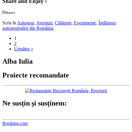
Share and Enjoy !
0
Shares
0
0
Scris în
Autostop
,
Aventuri
,
Călătorie
,
Evenimente
,
Întâlnirea
autostopiștilor din România
.
1
2
Următor »
Alba Iulia
Proiecte recomandate
Ne susțin și susținem:
Booking.com