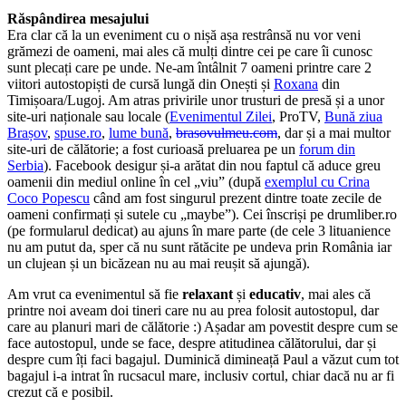
Răspândirea mesajului
Era clar că la un eveniment cu o nișă așa restrânsă nu vor veni
grămezi de oameni, mai ales că mulți dintre cei pe care îi cunosc
sunt plecați care pe unde. Ne-am întâlnit 7 oameni printre care 2
viitori autostopiști de cursă lungă din Onești și
Roxana
din
Timișoara/Lugoj. Am atras privirile unor trusturi de presă și a unor
site-uri naționale sau locale (
Evenimentul Zilei
, ProTV,
Bună ziua
Brașov
,
spuse.ro
,
lume bună
,
brasovulmeu.com
, dar și a mai multor
site-uri de călătorie; a fost curioasă preluarea pe un
forum din
Serbia
). Facebook desigur și-a arătat din nou faptul că aduce greu
oamenii din mediul online în cel „viu” (după
exemplul cu Crina
Coco Popescu
când am fost singurul prezent dintre toate zecile de
oameni confirmați și sutele cu „maybe”). Cei înscriși pe drumliber.ro
(pe formularul dedicat) au ajuns în mare parte (de cele 3 lituanience
nu am putut da, sper că nu sunt rătăcite pe undeva prin România iar
un clujean și un bicăzean nu au mai reușit să ajungă).
Am vrut ca evenimentul să fie
relaxant
și
educativ
, mai ales că
printre noi aveam doi tineri care nu au prea folosit autostopul, dar
care au planuri mari de călătorie :) Așadar am povestit despre cum se
face autostopul, unde se face, despre atitudinea călătorului, dar și
despre cum îți faci bagajul. Duminică dimineață Paul a văzut cum tot
bagajul i-a intrat în rucsacul mare, inclusiv cortul, chiar dacă nu ar fi
crezut că e posibil.