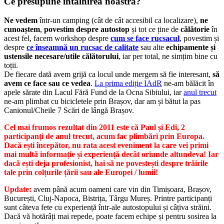
Ce presupune întâlnirea noastră?
Ne vedem
într-un camping (cât de cât accesibil ca localizare),
ne
cunoaștem
,
povestim despre autostop
și tot ce ține de
călătorie
în
acest fel, facem workshop despre
cum se face rucsacul
, povestim și
despre
ce înseamnă un rucsac de calitate
sau alte
echipamente și
ustensile necesare/utile călătorului
, iar per total, ne simțim bine cu
toții.
De fiecare dată avem grijă ca locul unde mergem să fie interesant,
să
avem ce face sau ce vedea
.
La prima ediție IAdR
ne-am bălăcit în
apele sărate din Lacul Fără Fund de la Ocna Sibiului, iar
anul trecut
ne-am plimbat cu bicicletele prin Brașov, dar am și bătut la pas
Canionul/Cheile 7 Scări de lângă Brașov.
Cel mai frumos rezultat din 2011 este că Paul și Edi, 2
participanți de anul trecut, acum fac plimbări prin Europa.
Dacă ești începător, nu rata acest eveniment la care vei primi
mai multă informație și experiență decât oriunde altundeva! Iar
dacă ești deja profesionist, hai să ne povestești despre trăirile
tale prin colțurile țării sau ale Europei / lumii!
Update:
avem până acum oameni care vin din Timișoara, Brașov,
București, Cluj-Napoca, Bistrița, Târgu Mureș. Printre participanți
sunt câteva fete cu experiență într-ale autostopului și câțiva străini.
Dacă vă hotărâți mai repede, poate facem echipe și pentru sosirea la