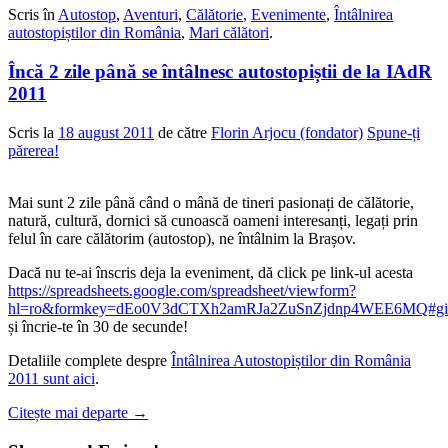
Scris în
Autostop
,
Aventuri
,
Călătorie
,
Evenimente
,
Întâlnirea
autostopiștilor din România
,
Mari călători
.
Încă 2 zile până se întâlnesc autostopiștii de la IAdR
2011
Scris la
18 august 2011
de către
Florin Arjocu (fondator)
Spune-ți
părerea!
Mai sunt 2 zile până când o mână de tineri pasionați de călătorie,
natură, cultură, dornici să cunoască oameni interesanți, legați prin
felul în care călătorim (autostop), ne întâlnim la Brașov.
Dacă nu te-ai înscris deja la eveniment, dă click pe link-ul acesta
https://spreadsheets.google.com/spreadsheet/viewform?
hl=ro&formkey=dEo0V3dCTXh2amRJa2ZuSnZjdnp4WEE6MQ#gi
și încrie-te în 30 de secunde!
Detaliile complete despre
Întâlnirea Autostopiștilor din România
2011 sunt aici
.
Citește mai departe
→