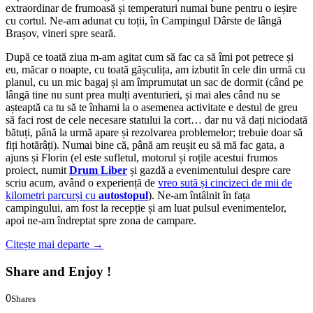
extraordinar de frumoasă și temperaturi numai bune pentru o ieșire
cu cortul. Ne-am adunat cu toții, în Campingul Dârste de lângă
Brașov, vineri spre seară.
După ce toată ziua m-am agitat cum să fac ca să îmi pot petrece și
eu, măcar o noapte, cu toată gășculița, am izbutit în cele din urmă cu
planul, cu un mic bagaj și am împrumutat un sac de dormit (când pe
lângă tine nu sunt prea mulți aventurieri, și mai ales când nu se
așteaptă ca tu să te înhami la o asemenea activitate e destul de greu
să faci rost de cele necesare statului la cort… dar nu vă dați niciodată
bătuți, până la urmă apare și rezolvarea problemelor; trebuie doar să
fiți hotărâți). Numai bine că, până am reușit eu să mă fac gata, a
ajuns și Florin (el este sufletul, motorul și roțile acestui frumos
proiect, numit
Drum Liber
și gazdă a evenimentului despre care
scriu acum, având o experiență de
vreo sută și cincizeci de mii de
kilometri parcurși cu
autostopul
). Ne-am întâlnit în fața
campingului, am fost la recepție și am luat pulsul evenimentelor,
apoi ne-am îndreptat spre zona de campare.
Citește mai departe
→
Share and Enjoy !
0
Shares
0
0