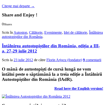
Citește mai departe
→
Share and Enjoy !
0
Shares
0
0
Scris în
Autostop
,
Călătorie
,
Evenimente
,
Idei de călătorie
,
Întâlnirea
autostopiștilor din România
.
Întâlnirea autostopiștilor din România, ediția a III-
a, 27-29 iulie 2012
Scris la
23 iulie 2012
de către
Florin Arjocu (fondator)
9
comentarii
O mână de autostopiști de cursă lungă ne vom
întâlni peste o săptămână la a treia ediție a
Întâlnirii
Autostopiștilor din România (IAdR)
.
Read here the English version!