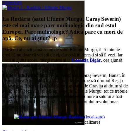
comentarii
La Rudăria (satul Eftimie Murgu, Caraș Severin)
este cel mai mare parc mulinologic din sud estul
Europei. Parc mulinologic? Adică parc cu mori de
apă. Ce, nu ai știut? :p
Dacă nu ai auzit până acum de satul Eftimie Murgu, în 5 minute
cred că nu doar că vei știi de el, dar o să îți dorești și să îl vezi. Iar
dacă ai ajuns acolo, mergi musai și la
Cascada Bigăr
, cea ajunsă
celebră în toată lumea!
Unde e satul ăsta?
Sud Vestul României, Caraș Severin, Banat, în
depresiunea Almăjului. Ca să ajungi la sat urmează drumul Reșița –
Carașova – Bozovici (sau dacă ești aproape de Oravița ai drum și de
acolo spre Bozovici) și ești aproape de Eftimie Murgu, tot ce trebuie
să faci e să urmezi indicatoarele. Vechea denumire a satului a fost
Rudăria, dar din 1970 poartă numele cunoscutului revoluționar
născut acolo.
Harta spre Eftimie Murgu/ Rudăria (localizare)