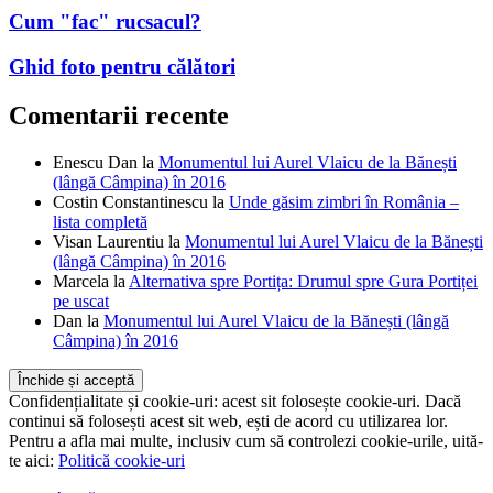
Cum "fac" rucsacul?
Ghid foto pentru călători
Comentarii recente
Enescu Dan
la
Monumentul lui Aurel Vlaicu de la Bănești
(lângă Câmpina) în 2016
Costin Constantinescu
la
Unde găsim zimbri în România –
lista completă
Visan Laurentiu
la
Monumentul lui Aurel Vlaicu de la Bănești
(lângă Câmpina) în 2016
Marcela
la
Alternativa spre Portița: Drumul spre Gura Portiței
pe uscat
Dan
la
Monumentul lui Aurel Vlaicu de la Bănești (lângă
Câmpina) în 2016
Confidențialitate și cookie-uri: acest sit folosește cookie-uri. Dacă
continui să folosești acest sit web, ești de acord cu utilizarea lor.
Pentru a afla mai multe, inclusiv cum să controlezi cookie-urile, uită-
te aici:
Politică cookie-uri