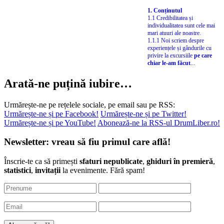
1. Conținutul
1.1 Credibilitatea și
individualitatea sunt cele mai
mari atuuri ale noastre.
1.1.1 Noi scriem despre
experiențele și gândurile cu
privire la excursiile
pe care
chiar le-am făcut
...
Arată-ne puțină iubire…
Urmărește-ne pe rețelele sociale, pe email sau pe RSS:
Urmărește-ne și pe Facebook!
Urmărește-ne și pe Twitter!
Urmărește-ne și pe YouTube!
Abonează-ne la RSS-ul DrumLiber.ro!
Newsletter: vreau să fiu primul care află!
Înscrie-te ca să primești
sfaturi nepublicate
,
ghiduri în premieră
,
statistici
,
invitații
la evenimente. Fără spam!