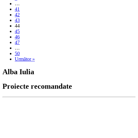
…
41
42
43
44
45
46
47
…
50
Următor »
Alba Iulia
Proiecte recomandate