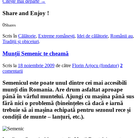
Citește mai departe
→
Share and Enjoy !
0
Shares
0
0
Scris în
Călătorie
,
Extreme românești
,
Idei de călătorie
,
Românii au
,
Tradiții și obiceiuri
.
Munții Semenic te cheamă
Scris la
18 noiembrie 2009
de către
Florin Arjocu (fondator)
2
comentarii
Semenicul este poate unul dintre cei mai accesibili
munți din Romania. Are drum asfaltat aproape
până în vârful muntelui. Ajungi cu mașina până sus
fără nici o problemă (bineînțeles că dacă e iarnă
trebuie să ai mașina echipată pentru sezonul rece și
condiții de munte – lanțuri, etc.).