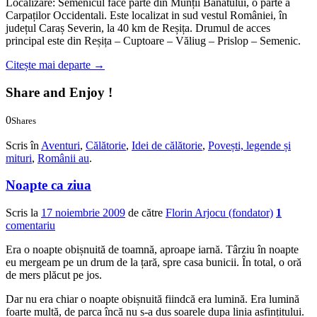
Localizare: Semenicul face parte din Munții Banatului, o parte a
Carpaților Occidentali. Este localizat in sud vestul României, în
județul Caraș Severin, la 40 km de Reșița. Drumul de acces
principal este din Reșița – Cuptoare – Văliug – Prislop – Semenic.
Citește mai departe
→
Share and Enjoy !
0
Shares
0
0
Scris în
Aventuri
,
Călătorie
,
Idei de călătorie
,
Povești, legende și
mituri
,
Românii au
.
Noapte ca ziua
Scris la
17 noiembrie 2009
de către
Florin Arjocu (fondator)
1
comentariu
Era o noapte obișnuită de toamnă, aproape iarnă. Târziu în noapte
eu mergeam pe un drum de la țară, spre casa bunicii. În total, o oră
de mers plăcut pe jos.
Dar nu era chiar o noapte obișnuită fiindcă era lumină. Era lumină
foarte multă, de parca încă nu s-a dus soarele dupa linia asfințitului.