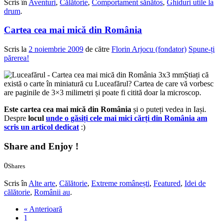
Scris în
Aventuri
,
Călătorie
,
Comportament sănătos
,
Ghiduri utile la
drum
.
Cartea cea mai mică din România
Scris la
2 noiembrie 2009
de către
Florin Arjocu (fondator)
Spune-ți
părerea!
Știați că
există o carte în miniatură cu Luceafărul? Cartea de care vă vorbesc
are paginile de 3×3 milimetri și poate fi citită doar la microscop.
Este cartea cea mai mică din România
și o puteți vedea in Iași.
Despre
locul
unde o găsiți cele mai mici cărți din România am
scris un articol dedicat
:)
Share and Enjoy !
0
Shares
0
0
Scris în
Alte arte
,
Călătorie
,
Extreme românești
,
Featured
,
Idei de
călătorie
,
Românii au
.
« Anterioară
1