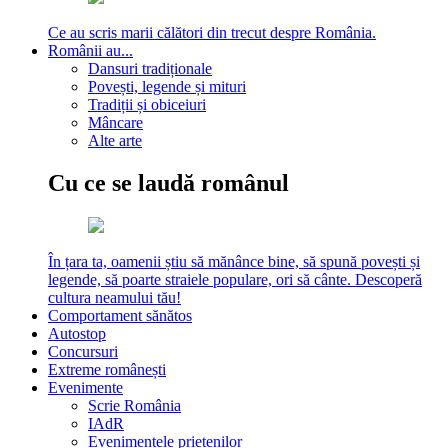
Ce au scris marii călători din trecut despre România.
Românii au...
Dansuri tradiționale
Povești, legende și mituri
Tradiții și obiceiuri
Mâncare
Alte arte
Cu ce se laudă românul
În țara ta, oamenii știu să mănânce bine, să spună povești și
legende, să poarte straiele populare, ori să cânte. Descoperă
cultura neamului tău!
Comportament sănătos
Autostop
Concursuri
Extreme românești
Evenimente
Scrie România
IAdR
Evenimentele prietenilor