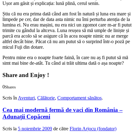
Ușor am găsit și explicația: lună plină, cerul senin.
Știu că nu era prima dată când am fost în natură și luna era mare și
limpede pe cer, dar de data asta nimic nu îmi perturba atenția de la
lumina ei. Nu erau mașini, nu era nici un zgomot care m-ar fi putut
trimite cu gândul la altceva. Luna reușea să mă umple de liniște și
parcă era acolo să se asigure că în acea noapte nimic nu ar merge
altfel decât bine. Păcat că nu am putut să o surprind într-o poză pe
micul Fuji din dotare.
Pentru mine era o noapte foarte faină, în care nu aș fi putut să mă
simt mai bine de-atât. Tu când ai trăit ultima dată o așa noapte?
Share and Enjoy !
0
Shares
0
0
Scris în
Aventuri
,
Călătorie
,
Comportament sănătos
.
Cea mai modernă fermă de vaci din România –
Adunații Copăceni
Scris la
5 noiembrie 2009
de către
Florin Arjocu (fondator)