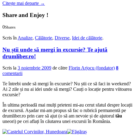
Citește mai departe
→
Share and Enjoy !
0
Shares
0
0
Scris în
Analize
,
Călătorie
,
Diverse
,
Idei de călătorie
.
Nu știi unde să mergi în excursie? Te ajută
drumliber.ro!
Scris la
3 noiembrie 2009
de către
Florin Arjocu (fondator)
8
comentarii
Te întrebi unde să mergi în excursie? Nu știi ce să faci in weekend?
Ai 2 zile și nu ai idei unde să mergi? Cauți o locație pentru viitoarea
excursie?
În ultima perioadă mai mulți prieteni mi-au cerut sfatul despre locații
de excursii. Așadar mi-am propus să fac o rubrică permanentă pe
drumliber.ro prin care să ajut (o să am nevoie și de ajutorul
tău
uneori) pe cei aflați în căutarea unei excursii în România.