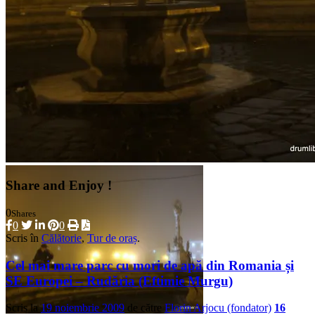
Share and Enjoy !
0
Shares
0
0
Scris în
Călătorie
,
Tur de oraș
.
Cel mai mare parc cu mori de apă din Romania și
SE Europei – Rudăria (Eftimie Murgu)
Scris la
19 noiembrie 2009
de către
Florin Arjocu (fondator)
16