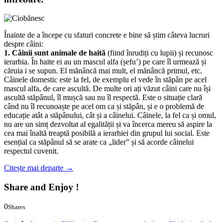
întrebare.
Înainte de a începe cu sfaturi concrete e bine să știm câteva lucruri
despre câini:
1. Câinii sunt animale de haită
(fiind înrudiți cu lupii) și recunosc
ierarhia. În haite ei au un mascul alfa (șefu’) pe care îl urmează și
căruia i se supun. El mănâncă mai mult, el mănâncă primul, etc.
Câinele domestic este la fel, de exemplu el vede în stăpân pe acel
mascul alfa, de care ascultă. De multe ori ați văzut câini care nu își
ascultă stăpânul, îl mușcă sau nu îl respectă. Este o situație clară
când nu îl recunoaște pe acel om ca și stăpân, și e o problemă de
educație atât a stăpânului, cât și a câinelui. Câinele, la fel ca și omul,
nu are un simț dezvoltat al egalității și va încerca mereu să aspire la
cea mai înaltă treaptă posibilă a ierarhiei din grupul lui social. Este
esențial ca stăpânul să se arate ca „lider” și să acorde câinelui
respectul cuvenit.
Citește mai departe
→
Share and Enjoy !
0
Shares
0
0