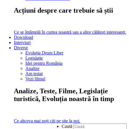
Acțiuni despre care trebuie să știi
Ce se întâmplă în curtea noastră sau a altor călători interesanți.
Download
Interviuri
Diverse
Evoluția Drum Liber
Legislație
Idei pentru România
Analize
Am testat
Vezi filmul
Analize, Teste, Filme, Legislație
turistică, Evoluția noastră în timp
Ce altceva mai poți citi pe site la noi.
Caută