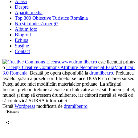
Acasă
Despre
Apariții media
Top 300 Obiective Turistice România
Nu știi unde să mergi?
Album foto
Blogroll
Echipa
Susține
Contact
www.drumliber.ro
este licenţiat printr-
o
Licenţă Creative Commons Atribuire-Necomercial-FărăModificări
3.0 România
. Bazată pe opera disponibilă la
drumliber.ro
. Preluarea
textelor şi/sau a pozelor ori filmelor se face DOAR cu citarea sursei.
Puteţi aduce mici modificări materialelor preluate. La sfârşitul
fiecărei preluări trebuie să existe un link către acest sit. Punem suflet,
muncă și timp să creștem drumliber.ro, iar cititorii merită să vadă ori
să contrazică SURSA informației.
Temă
Wordpress
modificată de
drumliber.ro
0
Shares
0