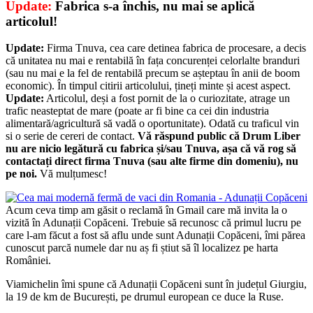
Update:
Fabrica s-a închis, nu mai se aplică
articolul!
Update:
Firma Tnuva, cea care detinea fabrica de procesare, a decis
că unitatea nu mai e rentabilă în fața concurenței celorlalte branduri
(sau nu mai e la fel de rentabilă precum se așteptau în anii de boom
economic). În timpul citirii articolului, țineți minte și acest aspect.
Update:
Articolul, deși a fost pornit de la o curiozitate, atrage un
trafic neasteptat de mare (poate ar fi bine ca cei din industria
alimentară/agricultură să vadă o oportunitate). Odată cu traficul vin
si o serie de cereri de contact.
Vă răspund public că Drum Liber
nu are nicio legătură cu fabrica și/sau Tnuva, așa că vă rog să
contactați direct firma Tnuva (sau alte firme din domeniu), nu
pe noi.
Vă mulțumesc!
Acum ceva timp am găsit o reclamă în Gmail care mă invita la o
vizită în Adunații Copăceni. Trebuie să recunosc că primul lucru pe
care l-am făcut a fost să aflu unde sunt Adunații Copăceni, îmi părea
cunoscut parcă numele dar nu aș fi știut să îl localizez pe harta
României.
Viamichelin îmi spune că Adunații Copăceni sunt în județul Giurgiu,
la 19 de km de București, pe drumul european ce duce la Ruse.