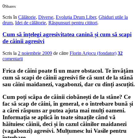
0
Shares
0
0
Scris în
Călătorie
,
Diverse
,
Evoluția Drum Liber
,
Ghiduri utile la
drum
,
Idei de călătorie
,
Răspunsuri pentru cititori
.
Cum să înțelegi agresivitatea canină și cum să scapi
de câinii agresivi
Scris la
2 noiembrie 2009
de către
Florin Arjocu (fondator)
32
comentarii
Frica de câini poate fi un mare obstacol. Te învățăm
cum să scapi de câinii agresivi fie că sunt de la stână
sau câini maidanezi, vagabonzi, dar cu dinți ascuțiti.
Cum poți scăpa de câinii ciobănești de la stâne? Ce
fac să scap de câini, în general, e o întrebare bună și
a cărei răspuns ar putea ajuta mai mulți oameni.
Informația se aplică în toate situațile când vă
hăituiesc câinii, deci și în cazul câinilor maidanezi
(vagabonzi) agresivi. Mulțumesc lui Vasile pentru