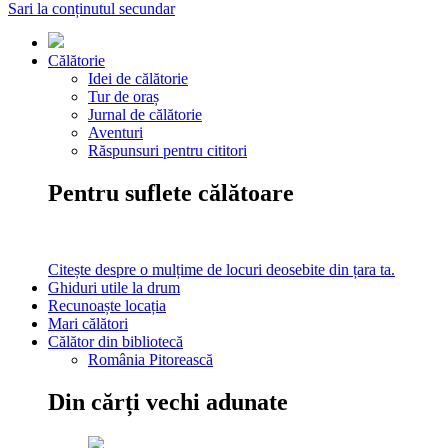
Sari la conținutul secundar
Călătorie
Idei de călătorie
Tur de oraș
Jurnal de călătorie
Aventuri
Răspunsuri pentru cititori
Pentru suflete călătoare
Citește despre o mulțime de locuri deosebite din țara ta.
Ghiduri utile la drum
Recunoaște locația
Mari călători
Călător din bibliotecă
România Pitorească
Din cărți vechi adunate