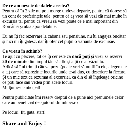
De ce am nevoie de datele acestea?
Pentru că în 2 zile nu poți merge undeva departe, pentru că doresc să
țin cont de preferințele tale, pentru că aș vrea să vezi cât mai multe în
excursia ta, pentru că vreau să vezi poate ce e mai important din
România și abia apoi detaliile.
Eu nu îți fac rezervare la cabană sau pensiune, nu îți angajez bucătar
și nici nu îți gătesc, dar îți ofer cel puțin o variantă de excursie.
Ce vreau în schimb?
Te ajut cu plăcere, tot ce îți cer este ca
dacă poți și vrei
, să rezervi
20 de minute
din timpul tău să afle și alții ce ai văzut tu.
Adică să îmi trimiți câteva poze (poate vrei să nu fii în ele, alegerea e
a ta) care să reprezinte locurile unde te-ai dus, cu descriere la fiecare.
Și un mic text ca rezumat al excursiei, ca din el să înțeleagă oricine
ce poți face sau vedea prin acele locuri.
Mulțumesc anticipat!
Pentru publicitate îmi rezerv dreptul de a pune aici prenumele celor
care au beneficiat de ajutorul drumliber.ro
Pe locuri, fiți gata, start!
Share and Enjoy !