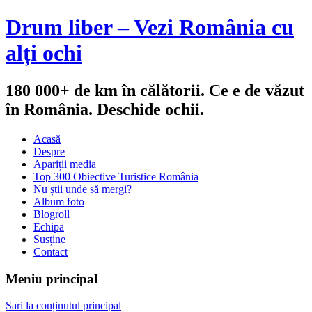
Drum liber – Vezi România cu
alți ochi
180 000+ de km în călătorii. Ce e de văzut
în România. Deschide ochii.
Acasă
Despre
Apariții media
Top 300 Obiective Turistice România
Nu știi unde să mergi?
Album foto
Blogroll
Echipa
Susține
Contact
Meniu principal
Sari la conținutul principal