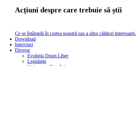
Acțiuni despre care trebuie să știi
Ce se întâmplă în curtea noastră sau a altor călători interesanți.
Download
Interviuri
Diverse
Evoluția Drum Liber
Legislație
Idei pentru România
Analize
Am testat
Vezi filmul
Analize, Teste, Filme, Legislație
turistică, Evoluția noastră în timp
Ce altceva mai poți citi pe site la noi.
Caută