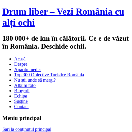
Drum liber – Vezi România cu
alți ochi
180 000+ de km în călătorii. Ce e de văzut
în România. Deschide ochii.
Acasă
Despre
Apariții media
Top 300 Obiective Turistice România
Nu știi unde să mergi?
Album foto
Blogroll
Echipa
Susține
Contact
Meniu principal
Sari la conținutul principal