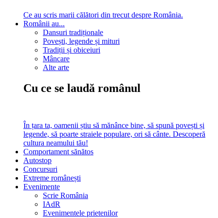
Ce au scris marii călători din trecut despre România.
Românii au...
Dansuri tradiționale
Povești, legende și mituri
Tradiții și obiceiuri
Mâncare
Alte arte
Cu ce se laudă românul
În țara ta, oamenii știu să mănânce bine, să spună povești și
legende, să poarte straiele populare, ori să cânte. Descoperă
cultura neamului tău!
Comportament sănătos
Autostop
Concursuri
Extreme românești
Evenimente
Scrie România
IAdR
Evenimentele prietenilor