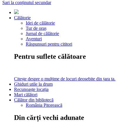
Sari la conținutul secundar
Călătorie
Idei de călătorie
Tur de oraș
Jurnal de călătorie
Aventuri
Răspunsuri pentru cititori
Pentru suflete călătoare
Citește despre o mulțime de locuri deosebite din țara ta.
Ghiduri utile la drum
Recunoaște locația
Mari călători
Călător din bibliotecă
România Pitorească
Din cărți vechi adunate